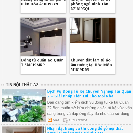
Biên Hòa 4318195Y9
phòng ngủ Bình Tân
4718193QU
Đóng tủ quần áo Quận
Chuyên đặt làm tủ áo
7 541819MRP
âm tường tại Hóc Môn
411819DR5
TIN NỘI THẤT AZ
Dịch Vụ Đóng Tủ Kệ Chuyên Nghiệp Tại Quận
2 – Giải Pháp Tiện Lợi Cho Mọi Nhà.
Bạn đang tìm kiếm dịch vụ đóng tủ kệ tại Quận
2? Bạn muốn sở hữu những chiếc tủ kệ vừa vặn
sang trọng và đáp ứng đầy đủ nhu cầu sử dụng
trong không gian sống? Hãy tham khảo ngay dịch
584
18/11/2024
vụ đóng tủ kệ tại Quận 2 của chúng tôi – nơi
Nhận đặt hàng và thi công đồ gỗ nội thất
mang đến những giải pháp tối ưu cho mọi gia
ngay lại xưởng mộc giá rẻ HCM