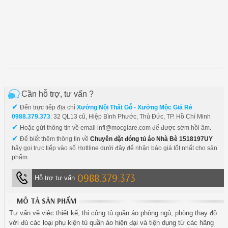
Cần hỗ trợ, tư vấn ?
✔
Đến trực tiếp địa chỉ
Xưởng Nội Thất Gỗ - Xưởng Mộc Giá Rẻ
0988.379.373
: 32 QL13 cũ, Hiệp Bình Phước, Thủ Đức, TP. Hồ Chí Minh
✔
Hoặc gửi thông tin về email infi@mocgiare.com để được sớm hồi âm.
✔
Để biết thêm thông tin về
Chuyên đặt đóng tủ áo Nhà Bè 1518197UY
hãy gọi trực tiếp vào số Hotlline dưới đây để nhận báo giá tốt nhất cho sản
phẩm
0988.379.373
Hỗ trợ tư vấn
MÔ TẢ SẢN PHẨM
Tư vấn về việc thiết kế, thi công tủ quần áo phòng ngủ, phòng thay đồ
với đủ các loại phụ kiện tủ quần áo hiện đại và tiện dụng từ các hãng