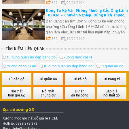
một phòng bếp đẳng cấp và thú vị
355
09/01/2024
Đóng Tủ Kệ Văn Phòng Phường Cầu Ông Lãnh
TP.HCM – Chuyên Nghiệp, Đúng Kích Thước,
Giá Xưởng.
Bạn đang cần tìm đơn vị đóng tủ kệ văn phòng
phường Cầu Ông Lãnh TP.HCM để tối ưu không
gian làm việc, lưu trữ tài liệu ngăn nắp, chuyên
nghiệp hơn? Chúng tôi chuyên thiết kế – thi công
179
19/06/2025
nội thất văn phòng theo yêu cầu, thi công tận nơi
TÌM KIẾM LIÊN QUAN
tại tphcm và đặc biệt tại các tuyến đường thuộc
phường Cầu Ông Lãnh.
tu dung quan ao dep bang go
xuong moc gia re
xuong dong tu ao
tu dung quan ao dep bang go
tu quan ao go
Tủ bếp gỗ
Tủ quần áo
Tủ kệ gỗ
Tủ trang trí
Nội thất
Nội thất
Dự án
Báo giá
trọn gói AZ
chung cư
đã thi công
nội thất gỗ
Địa chỉ xưởng SX
Xưởng mộc nội thất gỗ giá rẻ HCM.
Hotline: 0988.379.373
Email: info@noithataz.vn