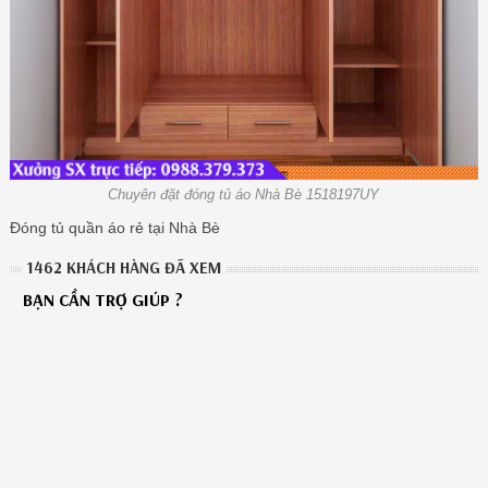
Chuyên đặt đóng tủ áo Nhà Bè 1518197UY
Đóng tủ quần áo rẻ tại Nhà Bè
1462 KHÁCH HÀNG ĐÃ XEM
BẠN CẦN TRỢ GIÚP ?