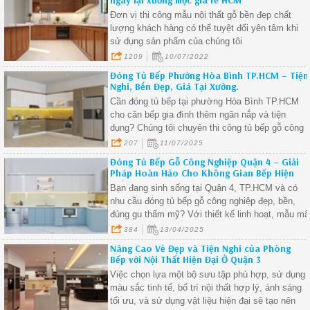
đình và doanh nghiệp!
Đơn vị thi công mẫu nội thất gỗ bền đẹp chất
lượng khách hàng có thể tuyệt đối yên tâm khi
sử dụng sản phẩm của chúng tôi
1209
10/07/2022
Đóng Tủ Bếp Phường Hòa Bình TP.HCM – Tiện
Nghi, Bền Đẹp, Giá Tại Xưởng.
Cần đóng tủ bếp tại phường Hòa Bình TP.HCM
cho căn bếp gia đình thêm ngăn nắp và tiện
dụng? Chúng tôi chuyên thi công tủ bếp gỗ công
nghiệp tại phường Hòa Bình, thiết kế linh hoạt
207
11/07/2025
theo diện tích thực tế, phù hợp với mọi loại hình
Đóng Tủ Bếp Gỗ Công Nghiệp Quận 4 – Giải
nhà ở.
Pháp Hoàn Hảo Cho Không Gian Bếp Hiện
Đại.
Bạn đang sinh sống tại Quận 4, TP.HCM và có
nhu cầu đóng tủ bếp gỗ công nghiệp đẹp, bền,
đúng gu thẩm mỹ? Với thiết kế linh hoạt, mẫu mã
đa dạng và chi phí hợp lý, tủ bếp gỗ công nghiệp
384
13/04/2025
là lựa chọn lý tưởng cho căn bếp hiện đại, tiện
Nâng Cao Vẻ Đẹp và Tiện Nghi của Phòng
nghi và sang trọng.
Bếp với Nội Thất Hiện Đại Ở Quận 3
Việc chọn lựa một bộ sưu tập phù hợp, sử dụng
màu sắc tinh tế, bố trí nội thất hợp lý, ánh sáng
tối ưu, và sử dụng vật liệu hiện đại sẽ tạo nên