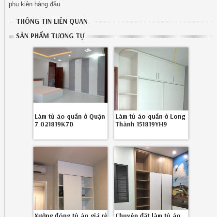
phụ kiện hàng đầu
THÔNG TIN LIÊN QUAN
SẢN PHẨM TƯƠNG TỰ
Làm tủ áo quần ở Quận
Làm tủ áo quần ở Long
7 021819K7D
Thành 151819YH9
Xưởng đóng tủ áo giá rẻ
Chuyên đặt làm tủ áo