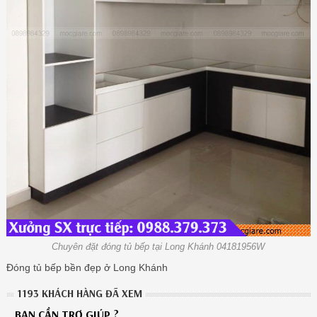
Chuyên đặt đóng tủ bếp tại Long Khánh 04181956W
Đóng tủ bếp bền đẹp ở Long Khánh
1193 KHÁCH HÀNG ĐÃ XEM
BẠN CẦN TRỢ GIÚP ?