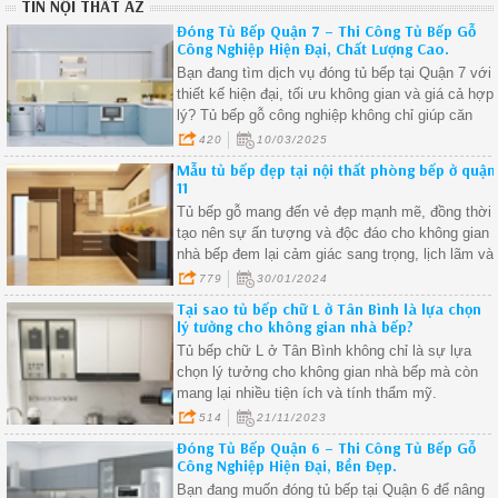
TIN NỘI THẤT AZ
Đóng Tủ Bếp Quận 7 – Thi Công Tủ Bếp Gỗ
Công Nghiệp Hiện Đại, Chất Lượng Cao.
Bạn đang tìm dịch vụ đóng tủ bếp tại Quận 7 với
thiết kế hiện đại, tối ưu không gian và giá cả hợp
lý? Tủ bếp gỗ công nghiệp không chỉ giúp căn
bếp trở nên sang trọng mà còn mang lại sự tiện
420
10/03/2025
nghi trong quá trình sử dụng.
Mẫu tủ bếp đẹp tại nội thất phòng bếp ở quận
11
Tủ bếp gỗ mang đến vẻ đẹp mạnh mẽ, đồng thời
tạo nên sự ấn tượng và độc đáo cho không gian
nhà bếp đem lại cảm giác sang trọng, lịch lãm và
đầy cá tính
779
30/01/2024
Tại sao tủ bếp chữ L ở Tân Bình là lựa chọn
lý tưởng cho không gian nhà bếp?
Tủ bếp chữ L ở Tân Bình không chỉ là sự lựa
chọn lý tưởng cho không gian nhà bếp mà còn
mang lại nhiều tiện ích và tính thẩm mỹ.
514
21/11/2023
Đóng Tủ Bếp Quận 6 – Thi Công Tủ Bếp Gỗ
Công Nghiệp Hiện Đại, Bền Đẹp.
Bạn đang muốn đóng tủ bếp tại Quận 6 để nâng