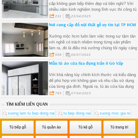
cấp không gian bếp thêm đẹp và tiện nghi? Với
nhiều năm kinh nghiệm trong lĩnh vực thi công tủ
bếp gỗ công nghiệp, chúng tôi tự hào mang đến
231
22/04/2025
cho khách hàng dịch vụ uy tín, mẫu mã hiện đại
Nơi cung cấp đồ nội thất gỗ uy tín tại TP HCM
và giá cả minh bạch.
Xưởng mộc hcm luôn làm việc trong sự tậm tân
với nghề có trách nhiệm trong từng sản phẩm
làm ra, đó là điều mà xưởng chúng tôi ngày càng
phát triển hơn.
558
06/07/2022
Mẫu tủ áo cửa lùa đụng trần ở Gò Vấp
Với khả năng tùy chỉnh kích thước và kiểu dáng
để phù hợp với không gian và nhu cầu sử dụng
của từng gia đình. Ngoài ra, tủ áo cửa lùa đụng
trần còn được làm từ những chất liệu chất lượng
783
07/04/2023
cao, giúp đảm bảo độ bền và độ an toàn cho
TÌM KIẾM LIÊN QUAN
người sử dụng.
xuong lam tu bep dong nai
tu bep dong nai
xuong moc gia re
Tủ bếp gỗ
Tủ quần áo
Tủ kệ gỗ
Tủ trang trí