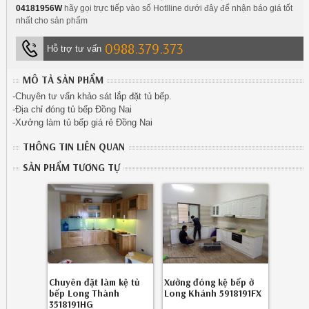
04181956W
hãy gọi trực tiếp vào số Hotlline dưới đây để nhận báo giá tốt
nhất cho sản phẩm
0988.379.373
Hỗ trợ tư vấn
MÔ TẢ SẢN PHẨM
-Chuyên tư vấn khảo sát lắp đặt tủ bếp.
-Địa chỉ đóng tủ bếp Đồng Nai
-Xưởng làm tủ bếp giá rẻ Đồng Nai
THÔNG TIN LIÊN QUAN
SẢN PHẨM TƯƠNG TỰ
Chuyên đặt làm kệ tủ
Xưởng đóng kệ bếp ở
bếp Long Thành
Long Khánh 5918191FX
3518191HG