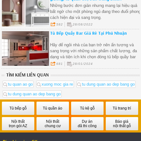
Những bước đơn giản nhưng mang lại hiệu quả
bất ngờ cho một phòng ngủ đang theo đuối phong
cách hiện đại và sang trọng.
582
28/08/2022
Tủ Bếp Quầy Bar Giá Rẻ Tại Phú Nhuận
Hãy để ngôi nhà của bạn trở nên ấn tượng và
sang trọng với những sản phẩm chất lượng, đa
dạng và tiện ích khi chọn đóng tủ bếp quầy bar
giá rẻ tại Phú Nhuận.
681
28/01/2024
TÌM KIẾM LIÊN QUAN
tu quan ao go
xuong moc gia re
tu dung quan ao dep bang go
tu dung quan ao dep bang go
Tủ bếp gỗ
Tủ quần áo
Tủ kệ gỗ
Tủ trang trí
Nội thất
Nội thất
Dự án
Báo giá
trọn gói AZ
chung cư
đã thi công
nội thất gỗ