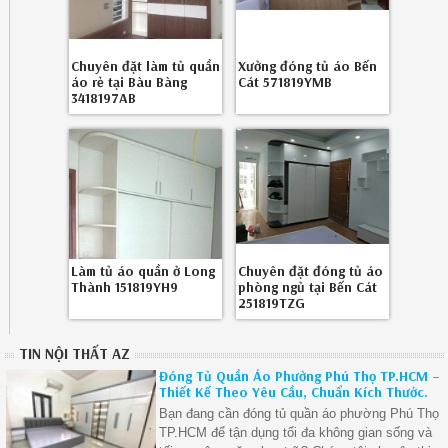
Chuyên đặt làm tủ quần
Xưởng đóng tủ áo Bến
áo rẻ tại Bàu Bàng
Cát 571819YMB
3418197AB
Làm tủ áo quần ở Long
Chuyên đặt đóng tủ áo
Thành 151819YH9
phòng ngủ tại Bến Cát
251819TZG
TIN NỘI THẤT AZ
Đóng Tủ Quần Áo Phường Phú Thọ TP.HCM –
Thiết Kế Theo Yêu Cầu, Chuẩn Kích Thước.
Bạn đang cần đóng tủ quần áo phường Phú Thọ
TP.HCM để tận dụng tối đa không gian sống và