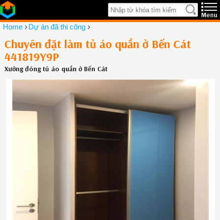
›
›
Home
Dự án đã thi công
Chuyên đặt làm tủ áo quần ở Bến Cát
441819Y9P
Xưởng đóng tủ áo quần ở Bến Cát