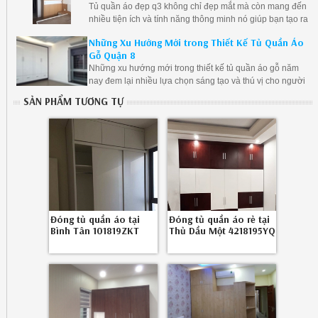
Tủ quần áo đẹp q3 không chỉ đẹp mắt mà còn mang đến
nhiều tiện ích và tính năng thông minh nó giúp bạn tạo ra
một không gian lưu trữ linh hoạt và sắp xếp đồ đạc một
Những Xu Hướng Mới trong Thiết Kế Tủ Quần Áo
cách dễ dàng.
Gỗ Quận 8
Những xu hướng mới trong thiết kế tủ quần áo gỗ năm
nay đem lại nhiều lựa chọn sáng tạo và thú vị cho người
tiêu dùng.
SẢN PHẨM TƯƠNG TỰ
Đóng tủ quần áo tại
Đóng tủ quần áo rẻ tại
Bình Tân 101819ZKT
Thủ Dầu Một 4218195YQ