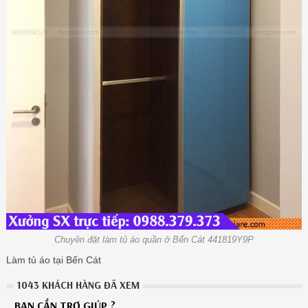
Chuyên đặt làm tủ áo quần ở Bến Cát 441819Y9P
Làm tủ áo tại Bến Cát
1043 KHÁCH HÀNG ĐÃ XEM
BẠN CẦN TRỢ GIÚP ?