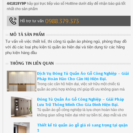
441819Y9P
hãy gọi trực tiếp vào số Hotlline dưới đây để nhận báo giá tốt
nhất cho sản phẩm
0988.379.373
Hỗ trợ tư vấn
MÔ TẢ SẢN PHẨM
Tư vấn về việc thiết kế, thi công tủ quần áo phòng ngủ, phòng thay đồ
với đủ các loại phụ kiện tủ quần áo hiện đại và tiện dụng từ các hãng
phụ kiện hàng đầu
THÔNG TIN LIÊN QUAN
Dịch Vụ Đóng Tủ Quần Áo Gỗ Công Nghiệp – Giải
Pháp Hoàn Hảo Cho Căn Hộ Hiện Đại.
Trong các căn hộ hiện đại, việc sở hữu một chiếc tủ
quần áo phù hợp không chỉ giúp tối ưu không gian mà
còn nâng cao tính thẩm mỹ cho phòng ngủ. Dịch vụ đóng
Đóng Tủ Quần Áo Gỗ Công Nghiệp – Giải Pháp
tủ quần áo gỗ công nghiệp đang trở thành lựa chọn
Lưu Trữ Thông Minh Cho Gia Đình Hiện Đại.
hàng đầu nhờ vào sự tiện nghi, hiện đại và giá thành
Tủ quần áo gỗ công nghiệp là lựa chọn hoàn hảo cho
hợp lý. Hãy cùng tìm hiểu vì sao tủ quần áo gỗ công
không gian sống hiện đại nhờ sự bền bỉ, đẹp mắt và chi
nghiệp lại được ưa chuộng và các lợi ích mà nó mang
phí hợp lý. Vậy đóng tủ quần áo gỗ công nghiệp có ưu
lại.
Thiết kế tủ quần áo gỗ giá rẻ sang trọng tại quận
điểm gì nổi bật? Những loại gỗ công nghiệp nào được
3
ưa chuộng? Cùng khám phá trong bài viết dưới đây!