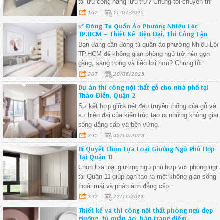
tối ưu công năng lưu trữ? Chúng tôi chuyên thi
công tủ quần áo gỗ công nghiệp tại phường Phú
162
11/07/2025
Thọ, thiết kế riêng theo từng diện tích, phù hợp
✅ Đóng Tủ Quần Áo Phường Nhiêu Lộc
mọi phong cách nội thất.
TP.HCM – Thiết Kế Hiện Đại, Thi Công Tận
Nơi, Giá Tận Xưởng.
Bạn đang cần đóng tủ quần áo phường Nhiêu Lộ
TP.HCM để không gian phòng ngủ trở nên gọn
gàng, sang trọng và tiện lợi hơn? Chúng tôi
chuyên thi công tủ quần áo gỗ công nghiệp tại
207
20/06/2025
phường Nhiêu Lộc, thiết kế theo yêu cầu, giá tốt,
Dự án thi công nội thất gỗ cho nhà phố tại
sản xuất trực tiếp tại xưởng.
Thảo Điền, Quận 2
Sự kết hợp giữa nét đẹp truyền thống của gỗ và
sự hiện đại của kiến trúc tạo ra những không gia
sống đẳng cấp và bền vững.
395
05/10/2023
Bí Quyết Chọn Lựa Loại Giường Ngủ Phù Hợp
Tại Quận 11
Chọn lựa loại giường ngủ phù hợp với phòng ngủ
tại Quận 11 giúp bạn tạo ra một không gian sống
thoải mái và phản ánh đẳng cấp.
392
22/11/2023
Thiết kế và thi công nội thất phòng ngủ đẹp
giường, tủ quần áo, bàn trang điểm..