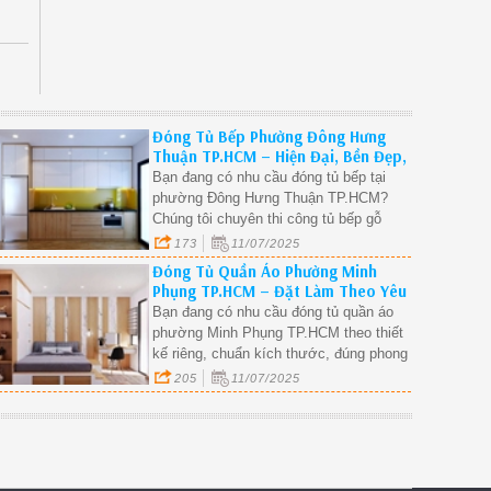
Đóng Tủ Bếp Phường Đông Hưng
Thuận TP.HCM – Hiện Đại, Bền Đẹp,
Chuẩn Kích Thước.
Bạn đang có nhu cầu đóng tủ bếp tại
phường Đông Hưng Thuận TP.HCM?
Chúng tôi chuyên thi công tủ bếp gỗ
công nghiệp tại phường Đông Hưng
173
11/07/2025
Thuận, thiết kế theo phong cách hiện
Đóng Tủ Quần Áo Phường Minh
đại, chất liệu bền – đẹp – dễ lau chùi,
Phụng TP.HCM – Đặt Làm Theo Yêu
sản xuất tại xưởng – không qua trung
Cầu, Bền Đẹp, Giá Xưởng.
Bạn đang có nhu cầu đóng tủ quần áo
gian.
phường Minh Phụng TP.HCM theo thiết
kế riêng, chuẩn kích thước, đúng phong
cách nội thất? Chúng tôi là đơn vị thi
205
11/07/2025
công tủ quần áo gỗ công nghiệp tại
phường Minh Phụng, sản xuất trực tiếp
tại xưởng, không qua trung gian – giá
tốt, chất lượng ổn định.