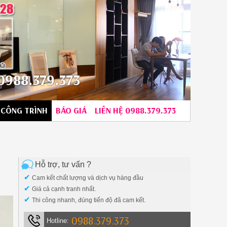
988.379.373
CÔNG TRÌNH
BÁO GIÁ
LIÊN HỆ 0988.379.373
Hỗ trợ, tư vấn ?
✔
Cam kết chất lượng và dịch vụ hàng đầu
✔
Giá cả cạnh tranh nhất.
✔
Thi công nhanh, đúng tiến độ đã cam kết.
0988.379.373
Hotline: