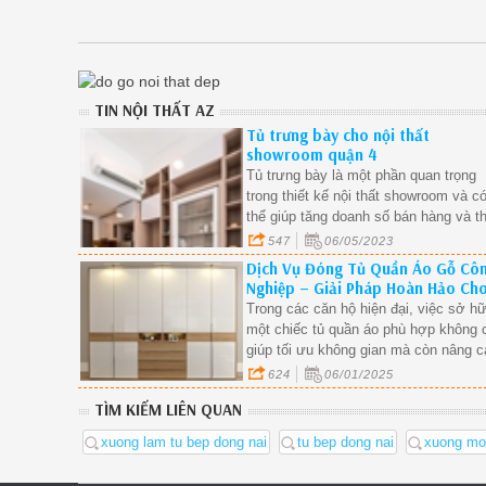
TIN NỘI THẤT AZ
Tủ trưng bày cho nội thất
showroom quận 4
Tủ trưng bày là một phần quan trọng
trong thiết kế nội thất showroom và c
thể giúp tăng doanh số bán hàng và t
hút sự chú ý của khách hàng
547
06/05/2023
Dịch Vụ Đóng Tủ Quần Áo Gỗ Cô
Nghiệp – Giải Pháp Hoàn Hảo Ch
Căn Hộ Hiện Đại.
Trong các căn hộ hiện đại, việc sở h
một chiếc tủ quần áo phù hợp không 
giúp tối ưu không gian mà còn nâng c
tính thẩm mỹ cho phòng ngủ. Dịch vụ
624
06/01/2025
đóng tủ quần áo gỗ công nghiệp đang
TÌM KIẾM LIÊN QUAN
trở thành lựa chọn hàng đầu nhờ vào
sự tiện nghi, hiện đại và giá thành hợ
xuong lam tu bep dong nai
tu bep dong nai
xuong moc
lý. Hãy cùng tìm hiểu vì sao tủ quần 
gỗ công nghiệp lại được ưa chuộng v