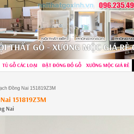
I THẤT GỖ - XƯỞNG MỘC GIÁ RẺ 0
TỦ GỖ CÁC LOẠI
ĐẶT ĐÓNG ĐỒ GỖ
XƯỞNG MỘC GIÁ RẺ
Trạch Đồng Nai 151819Z3M
g Nai 151819Z3M
ng Nai