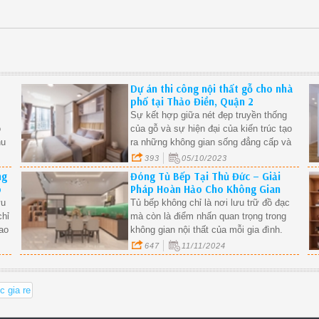
Dự án thi công nội thất gỗ cho nhà
phố tại Thảo Điền, Quận 2
Sự kết hợp giữa nét đẹp truyền thống
ó
của gỗ và sự hiện đại của kiến trúc tạo
hu
ra những không gian sống đẳng cấp và
bền vững.
393
05/10/2023
ng
Đóng Tủ Bếp Tại Thủ Đức – Giải
o
Pháp Hoàn Hảo Cho Không Gian
Bếp Nhà Bạn.
ữu
Tủ bếp không chỉ là nơi lưu trữ đồ đạc
chỉ
mà còn là điểm nhấn quan trọng trong
ao
không gian nội thất của mỗi gia đình.
Nếu bạn đang tìm kiếm dịch vụ đóng tủ
647
11/11/2024
bếp tại Thủ Đức, bài viết này sẽ cung
cấp cho bạn những thông tin cần thiết
p
để chọn được đơn vị thi công uy tín,
 gia re
áo
chất lượng với giá cả hợp lý.
à