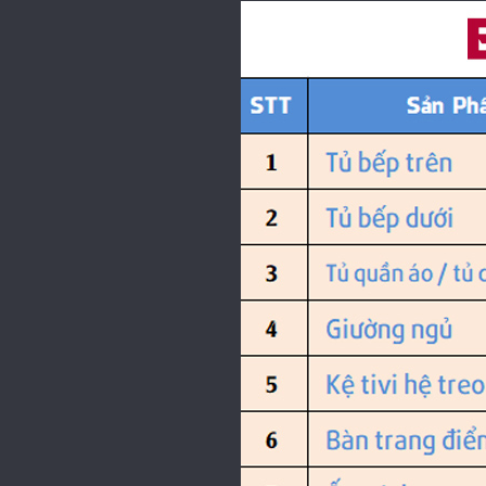
các lợi ích mà nó mang lại.