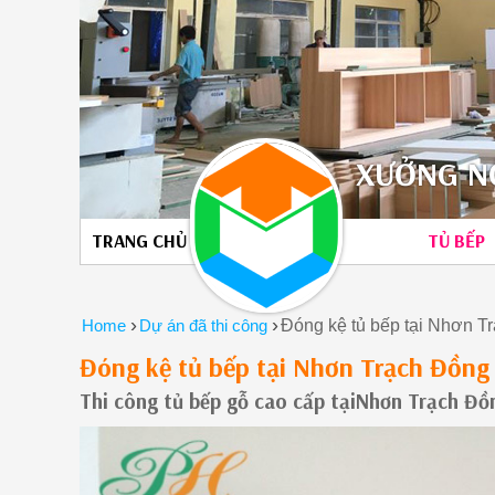
XƯỞNG NỘ
TRANG CHỦ
TỦ BẾP
›
›
Home
Dự án đã thi công
Đóng kệ tủ bếp tại Nhơn 
Đóng kệ tủ bếp tại Nhơn Trạch Đồn
Thi công tủ bếp gỗ cao cấp tạiNhơn Trạch Đồ