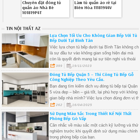
Chuyên đặt đóng tủ
Làm tủ quần áo rẻ tại
quần áo Nhà Bè
Biên Hòa 11181944V
101819P4T
TIN NỘI THẤT AZ
Lựa Chọn Tối Ưu Cho Không Gian Bếp Với Tủ
Bếp Dưới Tại Bình Tân
Việc lựa chọn tủ bếp dưới tại Bình Tân không chỉ
là sự đầu tư vào không gian sống hiện đại mà
còn là quyết định mang lại sự tiện nghi và thoải
mái cho gia đình.
399
19/11/2023
Đóng Tủ Bếp Quận 5 – Thi Công Tủ Bếp Gỗ
Công Nghiệp Theo Yêu Cầu.
Bạn đang tìm kiếm dịch vụ đóng tủ bếp tại Quận
5 vừa đẹp – bền – giá tốt, lại phù hợp với không
gian bếp nhà mình? Việc lựa chọn đúng đơn vị th
công tủ bếp gỗ công nghiệp uy tín sẽ giúp bạn sở
262
16/04/2025
hữu một căn bếp hiện đại, tiện nghi và tối ưu
Sử Dụng Màu Sắc Trong Thiết Kế Nội Thất
công năng sử dụng.
Phòng Bếp Gò Vấp
Cân nhắc về màu sắc một cách kỹ lưỡng và thử
nghiệm trước khi quyết định sử dụng màu chính
trong phòng bếp của bạn.