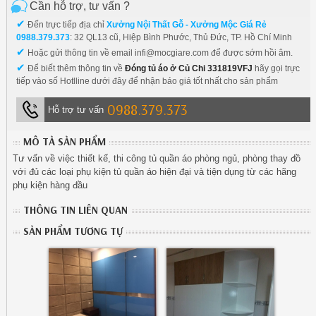
Cần hỗ trợ, tư vấn ?
✔
Đến trực tiếp địa chỉ
Xưởng Nội Thất Gỗ - Xưởng Mộc Giá Rẻ
0988.379.373
: 32 QL13 cũ, Hiệp Bình Phước, Thủ Đức, TP. Hồ Chí Minh
✔
Hoặc gửi thông tin về email infi@mocgiare.com để được sớm hồi âm.
✔
Để biết thêm thông tin về
Đóng tủ áo ở Củ Chi 331819VFJ
hãy gọi trực
tiếp vào số Hotlline dưới đây để nhận báo giá tốt nhất cho sản phẩm
0988.379.373
Hỗ trợ tư vấn
MÔ TẢ SẢN PHẨM
Tư vấn về việc thiết kế, thi công tủ quần áo phòng ngủ, phòng thay đồ
với đủ các loại phụ kiện tủ quần áo hiện đại và tiện dụng từ các hãng
phụ kiện hàng đầu
THÔNG TIN LIÊN QUAN
SẢN PHẨM TƯƠNG TỰ