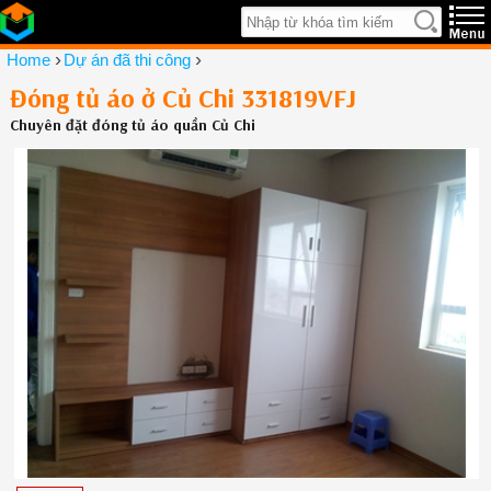
›
›
Home
Dự án đã thi công
Đóng tủ áo ở Củ Chi 331819VFJ
Chuyên đặt đóng tủ áo quần Củ Chi