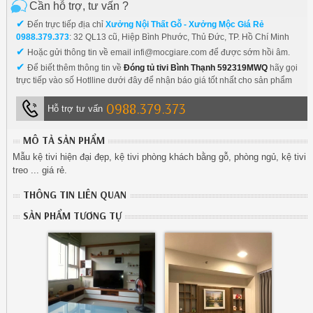
Cần hỗ trợ, tư vấn ?
✔
Đến trực tiếp địa chỉ
Xưởng Nội Thất Gỗ - Xưởng Mộc Giá Rẻ
0988.379.373
: 32 QL13 cũ, Hiệp Bình Phước, Thủ Đức, TP. Hồ Chí Minh
✔
Hoặc gửi thông tin về email infi@mocgiare.com để được sớm hồi âm.
✔
Để biết thêm thông tin về
Đóng tủ tivi Bình Thạnh 592319MWQ
hãy gọi
trực tiếp vào số Hotlline dưới đây để nhận báo giá tốt nhất cho sản phẩm
0988.379.373
Hỗ trợ tư vấn
MÔ TẢ SẢN PHẨM
Mẫu kệ tivi hiện đại đẹp, kệ tivi phòng khách bằng gỗ, phòng ngủ, kệ tivi
treo ... giá rẻ.
THÔNG TIN LIÊN QUAN
SẢN PHẨM TƯƠNG TỰ