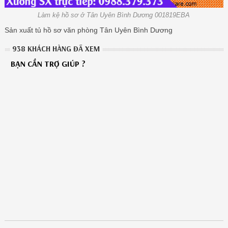
Làm kệ hồ sơ ở Tân Uyên Bình Dương 001819EBA
Sản xuất tủ hồ sơ văn phòng Tân Uyên Bình Dương
938 KHÁCH HÀNG ĐÃ XEM
BẠN CẦN TRỢ GIÚP ?