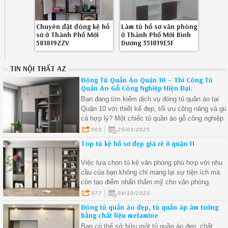
Chuyên đặt đóng kệ hồ
Làm tủ hồ sơ văn phòng
sơ ở Thành Phố Mới
ở Thành Phố Mới Bình
581819ZZV
Dương 351819E5F
TIN NỘI THẤT AZ
Đóng Tủ Quần Áo Quận 10 – Thi Công Tủ
Quần Áo Gỗ Công Nghiệp Hiện Đại.
Bạn đang tìm kiếm dịch vụ đóng tủ quần áo tại
Quận 10 với thiết kế đẹp, tối ưu công năng và gi
cả hợp lý? Một chiếc tủ quần áo gỗ công nghiệp
không chỉ giúp không gian sống gọn gàng, tiện
503
25/03/2025
nghi mà còn thể hiện phong cách của gia chủ.
Top tủ kệ hồ sơ đẹp giá rẻ ở quận 11
Việc lựa chọn tủ kệ văn phòng phù hợp với nhu
cầu của bạn không chỉ mang lại sự tiện ích mà
còn tạo điểm nhấn thẩm mỹ cho văn phòng.
377
04/10/2023
Đóng tủ quần áo đẹp, tủ quần áp âm tường
bằng chất liệu melamine
Bạn có thể sở hữu một tủ quần áo đẹp, chất