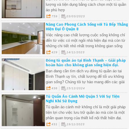
lượng và tiện dụng bằng cách chọn một tủ quần
áo phù hợp
759
03/03/2023
Nâng Cao Phong Cách Sống với Tủ Bếp Thẳng
Hiện Đại Ở Quận 8
Việc nâng cao chất lượng cuộc sống không chỉ
đến từ việc có một ngôi nhà hiện đại mà còn từ
những chi tiết nhỏ nhất trong không gian sống
hàng ngày.
429
14/11/2023
Đóng tủ quần áo tại Bình Thạnh – Giải pháp
hoàn hảo cho không gian sống hiện đại.
Bạn đang cần tìm dịch vụ đóng tủ quần áo tại
Bình Thạnh uy tín, chất lượng để tối ưu không
gian sống? Chúng tôi tự hào mang đến các giải
pháp thiết kế và thi công tủ quần áo phù hợp với
436
15/12/2024
mọi nhu cầu, từ nhà phố, căn hộ chung cư đến
Tủ Quần Áo Cánh Mở Quận 5 Với Sự Tiện
biệt thự cao cấp.
Nghi Khi Sử Dụng
Tủ quần áo cánh mở không chỉ là một giải pháp
tiện lợi cho việc lưu trữ quần áo mà còn là một
phần quan trọng của thiết kế nội thất hiện đại.
431
19/11/2023