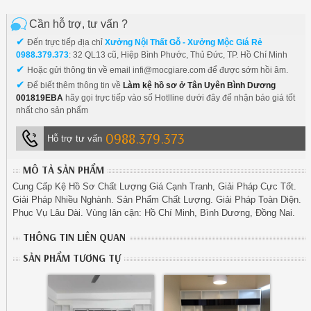
Cần hỗ trợ, tư vấn ?
✔
Đến trực tiếp địa chỉ
Xưởng Nội Thất Gỗ - Xưởng Mộc Giá Rẻ
0988.379.373
: 32 QL13 cũ, Hiệp Bình Phước, Thủ Đức, TP. Hồ Chí Minh
✔
Hoặc gửi thông tin về email infi@mocgiare.com để được sớm hồi âm.
✔
Để biết thêm thông tin về
Làm kệ hồ sơ ở Tân Uyên Bình Dương
001819EBA
hãy gọi trực tiếp vào số Hotlline dưới đây để nhận báo giá tốt
nhất cho sản phẩm
0988.379.373
Hỗ trợ tư vấn
MÔ TẢ SẢN PHẨM
Cung Cấp Kệ Hồ Sơ Chất Lượng Giá Cạnh Tranh, Giải Pháp Cực Tốt.
Giải Pháp Nhiều Nghành. Sản Phẩm Chất Lượng. Giải Pháp Toàn Diện.
Phục Vụ Lâu Dài. Vùng lân cận: Hồ Chí Minh, Bình Dương, Đồng Nai.
THÔNG TIN LIÊN QUAN
SẢN PHẨM TƯƠNG TỰ