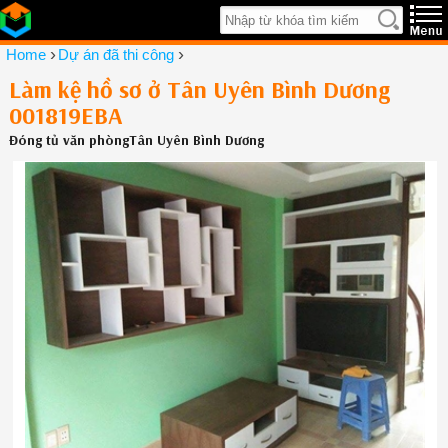
›
›
Home
Dự án đã thi công
Làm kệ hồ sơ ở Tân Uyên Bình Dương
001819EBA
Đóng tủ văn phòngTân Uyên Bình Dương