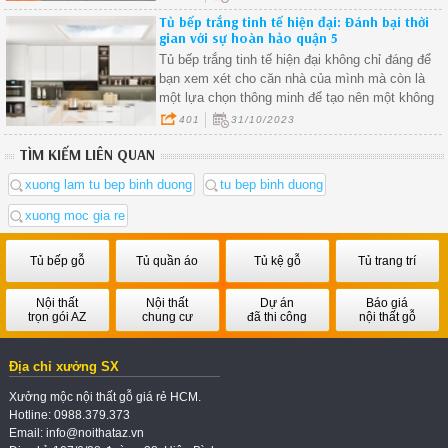
không gian sống. Để có một bộ tủ bếp đẹp, tiện
Tủ bếp trắng tinh tế hiện đại: Đánh bại thời
dụng và phù hợp với diện tích, phong cách nhà
gian với sự hoàn hảo quận 5
ở, bạn cần tìm đến những đơn vị cung cấp dịch
Tủ bếp trắng tinh tế hiện đại không chỉ đáng để
vụ đóng tủ bếp uy tín, chất lượng.
bạn xem xét cho căn nhà của mình mà còn là
một lựa chọn thông minh để tạo nên một không
gian bếp hoàn hảo.
401
31/10/2023
TÌM KIẾM LIÊN QUAN
xuong lam tu bep binh duong
tu bep binh duong
xuong moc gia re
Tủ bếp gỗ
Tủ quần áo
Tủ kệ gỗ
Tủ trang trí
Nội thất
Nội thất
Dự án
Báo giá
trọn gói AZ
chung cư
đã thi công
nội thất gỗ
Địa chỉ xưởng SX
Xưởng mộc nội thất gỗ giá rẻ HCM.
Hotline: 0988.379.373
Email: info@noithataz.vn