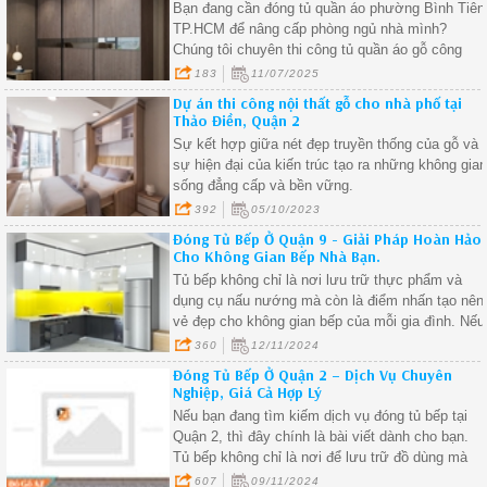
Bạn đang cần đóng tủ quần áo phường Bình Tiên
TP.HCM để nâng cấp phòng ngủ nhà mình?
Chúng tôi chuyên thi công tủ quần áo gỗ công
nghiệp tại phường Bình Tiên, thiết kế riêng theo
183
11/07/2025
từng không gian – cam kết đúng chất lượng – giá
Dự án thi công nội thất gỗ cho nhà phố tại
xưởng.
Thảo Điền, Quận 2
Sự kết hợp giữa nét đẹp truyền thống của gỗ và
sự hiện đại của kiến trúc tạo ra những không gia
sống đẳng cấp và bền vững.
392
05/10/2023
Đóng Tủ Bếp Ở Quận 9 - Giải Pháp Hoàn Hảo
Cho Không Gian Bếp Nhà Bạn.
Tủ bếp không chỉ là nơi lưu trữ thực phẩm và
dụng cụ nấu nướng mà còn là điểm nhấn tạo nên
vẻ đẹp cho không gian bếp của mỗi gia đình. Nếu
bạn đang tìm kiếm dịch vụ đóng tủ bếp ở Quận 9
360
12/11/2024
chất lượng, giá tốt, thì bài viết này sẽ cung cấp
Đóng Tủ Bếp Ở Quận 2 – Dịch Vụ Chuyên
cho bạn những thông tin cần thiết để lựa chọn
Nghiệp, Giá Cả Hợp Lý
đơn vị thi công phù hợp.
Nếu bạn đang tìm kiếm dịch vụ đóng tủ bếp tại
Quận 2, thì đây chính là bài viết dành cho bạn.
Tủ bếp không chỉ là nơi để lưu trữ đồ dùng mà
còn là một yếu tố quan trọng trong việc trang trí
607
09/11/2024