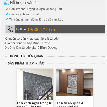
Hỗ trợ, tư vấn ?
✔
Cam kết chất lượng và dịch vụ hàng đầu
✔
Giá cả cạnh tranh nhất.
✔
Thi công nhanh, đúng tiến độ đã cam kết.
0988.379.373
Hotline:
-Chuyên tư vấn khảo sát lắp đặt tủ bếp.
-Địa chỉ đóng tủ bếp Bình Dương.
-Xưởng làm tủ bếp giá rẻ Bình Dương.
THÔNG TIN LIÊN QUAN
SẢN PHẨM THAM KHẢO
Làm vách ngăn trang trí
Làm tủ áo quần ở
tại Thủ Dầu Một
Thành Phố Mới