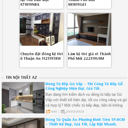
471819NBA
481819GE1
Chuyên đặt đóng kệ tivi
Làm kệ tivi giá rẻ Thành
ở Thuận An 51231938W
Phố Mới 222319U4M
TIN NỘI THẤT AZ
Đóng Tủ Bếp Gò Vấp – Thi Công Tủ Bếp Gỗ
Công Nghiệp Hiện Đại, Giá Tốt.
Bạn đang tìm kiếm dịch vụ đóng tủ bếp tại Gò
Vấp với thiết kế hiện đại, tối ưu công năng và giá
cả hợp lý? Một chiếc tủ bếp đẹp, bền bỉ không
chỉ giúp căn bếp gọn gàng, sang trọng mà còn
446
23/03/2025
nâng cao chất lượng cuộc sống.
Đóng Tủ Quần Áo Phường Bình Tiên TP.HCM
– Thiết Kế Đẹp, Giá Tốt, Lắp Đặt Nhanh.