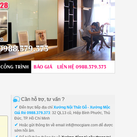
988.379.373
CÔNG TRÌNH
BÁO GIÁ
LIÊN HỆ 0988.379.373
Cần hỗ trợ, tư vấn ?
✔
Đến trực tiếp địa chỉ
Xưởng Nội Thất Gỗ - Xưởng Mộc
Giá Rẻ 0988.379.373
: 32 QL13 cũ, Hiệp Bình Phước, Thủ
Đức, TP. Hồ Chí Minh
✔
Hoặc gửi thông tin về email infi@mocgiare.com để được
ủ
sớm hồi âm.
✔