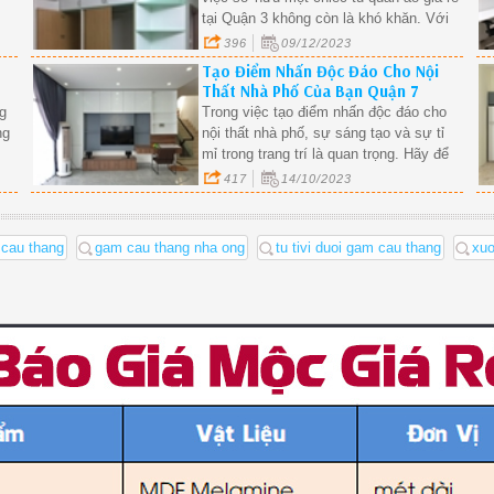
tại Quận 3 không còn là khó khăn. Với
những bí quyết này có thể giúp bạn tiết
396
09/12/2023
kiệm ngân sách mà còn đảm bảo bạn
Tạo Điểm Nhấn Độc Đáo Cho Nội
có một không gian lưu trữ quần áo hiệu
Thất Nhà Phố Của Bạn Quận 7
quả và thẩm mỹ.
g
Trong việc tạo điểm nhấn độc đáo cho
ng
nội thất nhà phố, sự sáng tạo và sự tỉ
mỉ trong trang trí là quan trọng. Hãy để
ần
tưởng tượng bay cao và thử những ý
417
14/10/2023
tưởng mới mẻ để biến căn nhà của bạn
thành một nơi đặc biệt và thú vị.
n cau thang
gam cau thang nha ong
tu tivi duoi gam cau thang
xuo
iá