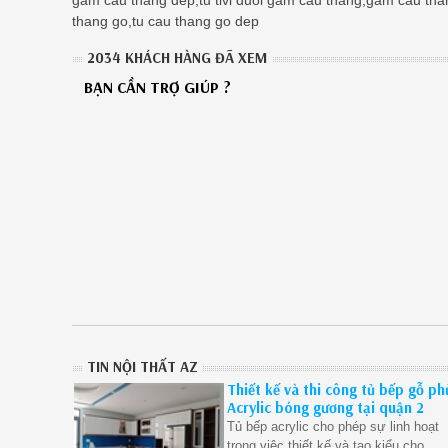
thang go,tu cau thang go dep
2034 KHÁCH HÀNG ĐÃ XEM
BẠN CẦN TRỢ GIÚP ?
TIN NỘI THẤT AZ
Thiết kế và thi công tủ bếp gỗ ph
Acrylic bóng gương tại quận 2
Tủ bếp acrylic cho phép sự linh hoạt
trong việc thiết kế và tạo kiểu cho