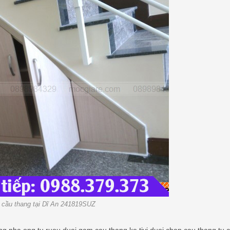
 cầu thang tại Dĩ An 241819SUZ
g nha ong,tu ruou duoi gam cau thang,ke tivi duoi chan cau thang,tu 