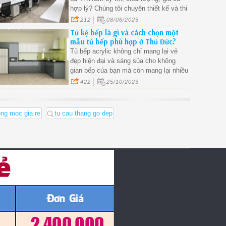
hợp lý? Chúng tôi chuyên thiết kế và thi
công tủ văn phòng theo yêu cầu, phù
212
08/06/2025
hợp với mọi loại hình công ty, văn
Tủ kệ bếp là gì và cách chọn một
phòng đại diện, showroom, cửa hàng…
mẫu tủ bếp phù hợp ở Thủ Đức?
Tủ bếp acrylic không chỉ mang lại vẻ
đẹp hiện đại và sáng sủa cho không
gian bếp của bạn mà còn mang lại nhiều
lợi ích khác nhau.
422
25/10/2023
ng moc gia re
tu cau thang go dep