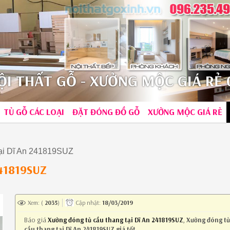
I THẤT GỖ - XƯỞNG MỘC GIÁ RẺ 0
TỦ GỖ CÁC LOẠI
ĐẶT ĐÓNG ĐỒ GỖ
XƯỞNG MỘC GIÁ RẺ
tại Dĩ An 241819SUZ
241819SUZ
Xem: (
2035
)
Cập nhật:
18/03/2019
Báo giá
Xưởng đóng tủ cầu thang tại Dĩ An 241819SUZ
,
Xưởng đóng t
cầu thang tại Dĩ An 241819SUZ giá tốt