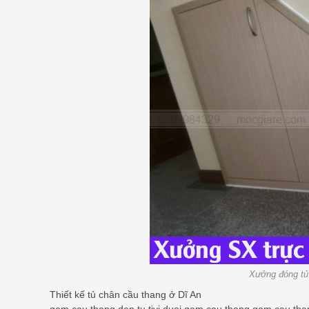
Xưởng đóng tủ
Thiết kế tủ chân cầu thang ở Dĩ An
gam cau thang dep,tu tivi duoi gam cau thang,gam cau than