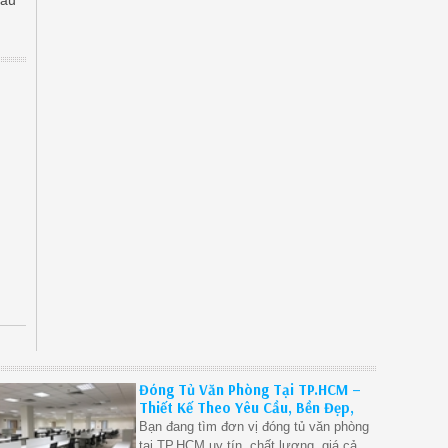
Đóng Tủ Văn Phòng Tại TP.HCM –
Thiết Kế Theo Yêu Cầu, Bền Đẹp,
Giá Xưởng.
Bạn đang tìm đơn vị đóng tủ văn phòng
tại TP.HCM uy tín, chất lượng, giá cả