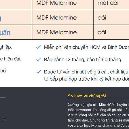
Sơ lược về chúng tôi
Xưởng mộc giá rẻ - Mộc HCM chuyên thi 
thất showroom. Thi công đồ gỗ nội thất
vực thi công nội thất căn hộ chung cư, 
Minh
tâm, chu đáo. Chúng tôi tin rằng sẽ m
với giá cả hợp lý phải chăng, chế độ bảo