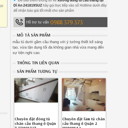
Để biết thêm thông tin về
Xưởng đóng tủ cầu thang tại
ới
Dĩ An 241819SUZ
hãy gọi trực tiếp vào số Hotlline dưới đây
để nhận báo giá tốt nhất cho sản phẩm
0988.379.373
Hỗ trợ tư vấn
MÔ TẢ SẢN PHẨM
mẫu tủ dưới gầm cầu thang với ý tưởng thiết kế sáng
tạo, vừa tận dụng tối đa không gian nhà vừa mang đến
sự tiện nghi cao.
THÔNG TIN LIÊN QUAN
SẢN PHẨM TƯƠNG TỰ
Chuyên đặt đóng tủ
Chuyên đặt làm tủ chân
chân cầu thang ở Quận
cầu thang ở Quận 2