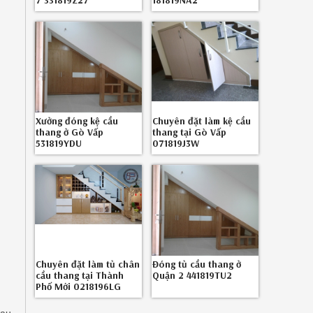
7 331819Z27
181819NA2
Xưởng đóng kệ cầu
Chuyên đặt làm kệ cầu
thang ở Gò Vấp
thang tại Gò Vấp
531819YDU
071819J3W
Chuyên đặt làm tủ chân
Đóng tủ cầu thang ở
cầu thang tại Thành
Quận 2 441819TU2
Phố Mới 0218196LG
cau