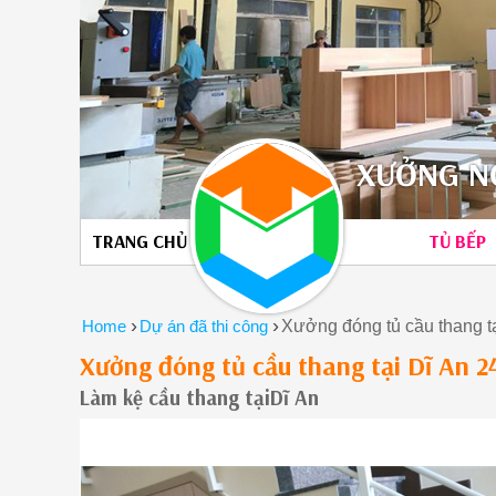
XƯỞNG NỘ
TRANG CHỦ
TỦ BẾP
›
›
Home
Dự án đã thi công
Xưởng đóng tủ cầu thang 
Xưởng đóng tủ cầu thang tại Dĩ An 
Làm kệ cầu thang tạiDĩ An