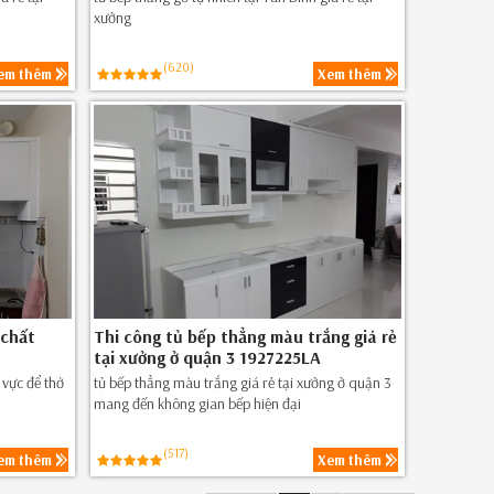
xưởng
(620)
em thêm
Xem thêm
 chất
Thi công tủ bếp thẳng màu trắng giá rẻ
tại xưởng ở quận 3 1927225LA
 vực để thờ
tủ bếp thẳng màu trắng giá rẻ tại xưởng ở quận 3
mang đến không gian bếp hiện đại
(517)
em thêm
Xem thêm