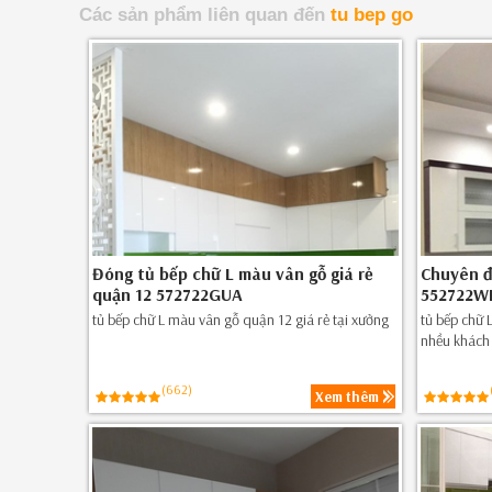
Các sản phẩm liên quan đến
tu bep go
Đóng tủ bếp chữ L màu vân gỗ giá rẻ
Chuyên đ
quận 12 572722GUA
552722W
tủ bếp chữ L màu vân gỗ quận 12 giá rẻ tại xưởng
tủ bếp chữ L
nhều khách
(662)
Xem thêm