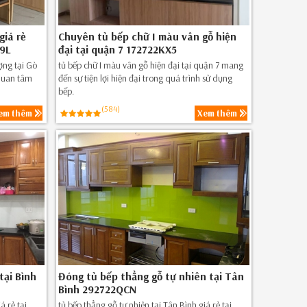
giá rẻ
Chuyên tủ bếp chữ I màu vân gỗ hiện
Z9L
đại tại quận 7 172722KX5
ợng tại Gò
tủ bếp chữ I màu vân gỗ hiện đại tại quận 7 mang
quan tâm
đến sự tiện lợi hiện đại trong quá trình sử dụng
bếp.
(584)
em thêm
Xem thêm
tại Bình
Đóng tủ bếp thẳng gỗ tự nhiên tại Tân
Bình 292722QCN
á rẻ tại
tủ bếp thẳng gỗ tự nhiên tại Tân Bình giá rẻ tại