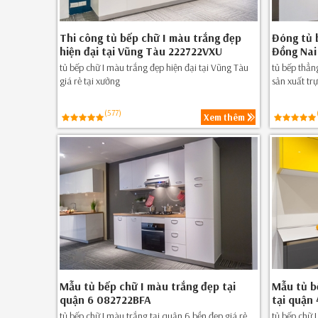
Thi công tủ bếp chữ I màu trắng đẹp
Đóng tủ b
hiện đại tại Vũng Tàu 222722VXU
Đồng Nai
tủ bếp chữ I màu trắng đẹp hiện đại tại Vũng Tàu
tủ bếp thẳn
giá rẻ tại xưởng
sản xuất trự
(577)
Xem thêm
Mẫu tủ bếp chữ I màu trắng đẹp tại
Mẫu tủ b
quận 6 082722BFA
tại quận
tủ bếp chữ I màu trắng tại quận 6 bền đẹp giá rẻ
tủ bếp chữ 