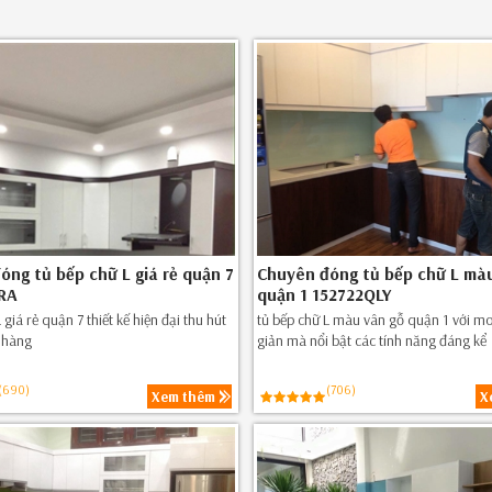
óng tủ bếp chữ L giá rẻ quận 7
Chuyên đóng tủ bếp chữ L mà
RA
quận 1 152722QLY
 giá rẻ quận 7 thiết kế hiện đại thu hút
tủ bếp chữ L màu vân gỗ quận 1 với mo
 hàng
giản mà nổi bật các tính năng đáng kể
(690)
(706)
Xem thêm
X