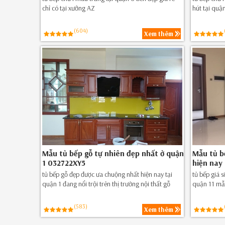
chỉ có tại xưởng AZ
hút tại quận
(604)
Xem thêm
Mẫu tủ bếp gỗ tự nhiên đẹp nhất ở quận
Mẫu tủ b
1 032722XY5
hiện nay
tủ bếp gỗ đẹp được ưa chuộng nhất hiện nay tại
tủ bếp giá s
quận 1 đang nổi trội trên thị trường nội thất gỗ
quận 11 mẫu
(583)
Xem thêm