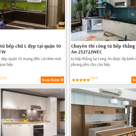
tủ bếp chữ L đẹp tại quận 10
Chuyên thi công tủ bếp thẳng 
DTW
An 252722WEC
L đẹp quận 10 mang đến cái nhìn mới
tủ bếp thẳng tại Long An được ốp kính
gian bếp
phong phú cho căn bếp
(617)
(587)
Xem thêm
X