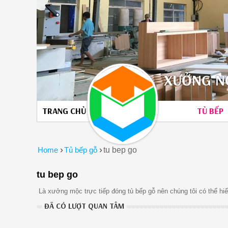
XƯỞNG NỘ
TRANG CHỦ
TỦ BẾP
›
›
Home
Tủ bếp gỗ
tu bep go
tu bep go
Là xưởng mộc trực tiếp đóng tủ bếp gỗ nên chúng tôi có thể hiể
ĐÃ CÓ LƯỢT QUAN TÂM