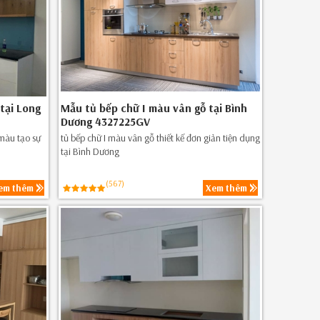
tại Long
Mẫu tủ bếp chữ I màu vân gỗ tại Bình
Dương 4327225GV
 màu tạo sự
tủ bếp chữ I màu vân gỗ thiết kế đơn giản tiện dụng
tại Bình Dương
(567)
em thêm
Xem thêm