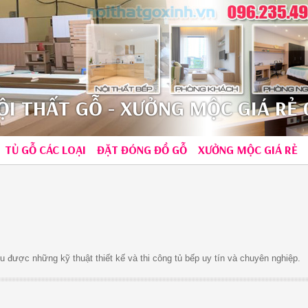
I THẤT GỖ - XƯỞNG MỘC GIÁ RẺ 0
TỦ GỖ CÁC LOẠI
ĐẶT ĐÓNG ĐỒ GỖ
XƯỞNG MỘC GIÁ RẺ
u được những kỹ thuật thiết kế và thi công tủ bếp uy tín và chuyên nghiệp.