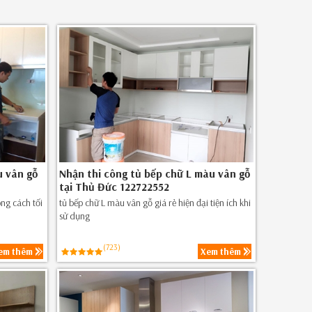
u vân gỗ
Nhận thi công tủ bếp chữ L màu vân gỗ
tại Thủ Đức 122722552
ng cách tối
tủ bếp chữ L màu vân gỗ giá rẻ hiện đại tiện ích khi
sử dụng
(723)
em thêm
Xem thêm