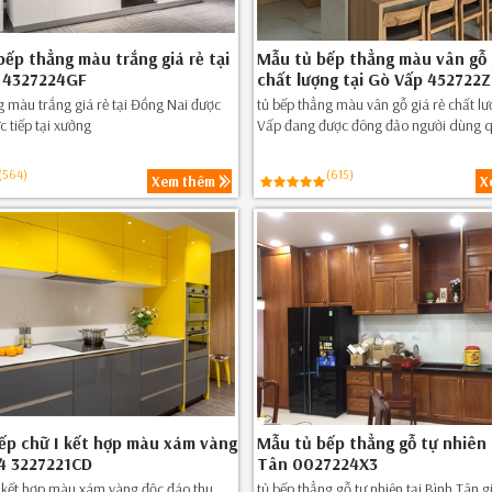
ếp thẳng màu trắng giá rẻ tại
Mẫu tủ bếp thẳng màu vân gỗ 
 4327224GF
chất lượng tại Gò Vấp 452722
g màu trắng giá rẻ tại Đồng Nai được
tủ bếp thẳng màu vân gỗ giá rẻ chất lư
c tiếp tại xưởng
Vấp đang được đông đảo người dùng 
(564)
(615)
Xem thêm
X
ếp chữ I kết hợp màu xám vàng
Mẫu tủ bếp thẳng gỗ tự nhiên 
 4 3227221CD
Tân 0027224X3
I kết hợp màu xám vàng độc đáo thu
tủ bếp thẳng gỗ tự nhiên tại Bình Tân gi