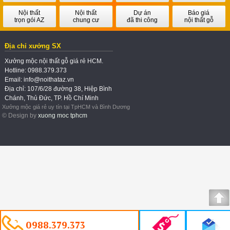
Nội thất
Nội thất
Dự án
Báo giá
trọn gói AZ
chung cư
đã thi công
nội thất gỗ
Địa chỉ xưởng SX
Xưởng mộc nội thất gỗ giá rẻ HCM.
Hotline: 0988.379.373
Email: info@noithataz.vn
Địa chỉ: 107/6/28 đường 38, Hiệp Bình
Chánh, Thủ Đức, TP. Hồ Chí Minh
Xưởng mộc giá rẻ uy tín tại TpHCM và Bình Dương
© Design by
xuong moc tphcm
0988.379.373