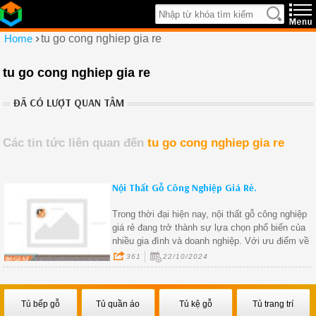
›
Home
tu go cong nghiep gia re
tu go cong nghiep gia re
ĐÃ CÓ LƯỢT QUAN TÂM
Các tin tức liên quan đến
tu go cong nghiep gia re
Nội Thất Gỗ Công Nghiệp Giá Rẻ.
Trong thời đại hiện nay, nội thất gỗ công nghiệp
giá rẻ đang trở thành sự lựa chọn phổ biến của
nhiều gia đình và doanh nghiệp. Với ưu điểm về
giá thành phải chăng, đa dạng mẫu mã và độ bền
361
22/10/2024
cao, nội thất gỗ công nghiệp là giải pháp lý tưởng
cho những ai muốn tạo ra không gian sống hiện
đại mà vẫn tiết kiệm chi phí.
Tủ bếp gỗ
Tủ quần áo
Tủ kệ gỗ
Tủ trang trí