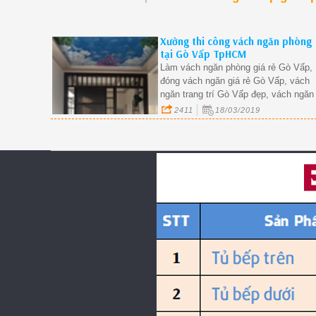
Xưởng thi công vách ngăn phòng
tại Gò Vấp TpHCM
Làm vách ngăn phòng giá rẻ Gò Vấp,
đóng vách ngăn giá rẻ Gò Vấp, vách
ngăn trang trí Gò Vấp đẹp, vách ngăn
gỗ tại Gò Vấp
2411
18/03/2019