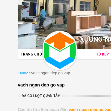
XƯỞNG NỘ
TRANG CHỦ
TỦ BẾP
›
Home
vach ngan dep go vap
vach ngan dep go vap
ĐÃ CÓ LƯỢT QUAN TÂM
Các tin tức liên quan đến
vach ngan dep go va