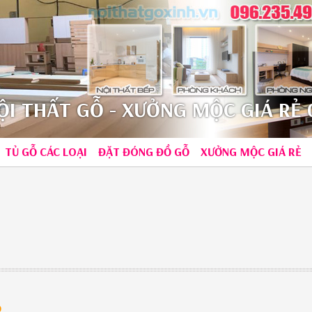
I THẤT GỖ - XƯỞNG MỘC GIÁ RẺ 0
TỦ GỖ CÁC LOẠI
ĐẶT ĐÓNG ĐỒ GỖ
XƯỞNG MỘC GIÁ RẺ
p