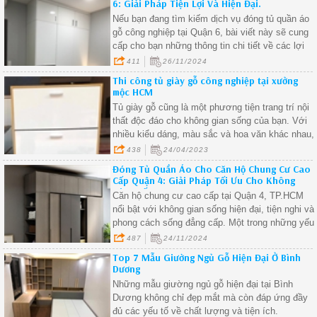
6: Giải Pháp Tiện Lợi Và Hiện Đại.
Nếu bạn đang tìm kiếm dịch vụ đóng tủ quần áo
gỗ công nghiệp tại Quận 6, bài viết này sẽ cung
cấp cho bạn những thông tin chi tiết về các lợi
ích, mẫu tủ quần áo đẹp và cách lựa chọn đơn vị
411
26/11/2024
thi công uy tín tại khu vực này. Tủ quần áo gỗ
Thi công tủ giày gỗ công nghiệp tại xưởng
công nghiệp là một lựa chọn lý tưởng cho không
mộc HCM
gian sống hiện đại, giúp tối ưu hóa diện tích và
Tủ giày gỗ cũng là một phương tiện trang trí nội
mang lại sự tiện nghi cho ngôi nhà của bạn.
thất độc đáo cho không gian sống của bạn. Với
nhiều kiểu dáng, màu sắc và hoa văn khác nhau,
tủ giày gỗ có thể phù hợp với nhiều phong cách
438
24/04/2023
nội thất khác nhau
Đóng Tủ Quần Áo Cho Căn Hộ Chung Cư Cao
Cấp Quận 4: Giải Pháp Tối Ưu Cho Không
Gian Sống Sang Trọng.
Căn hộ chung cư cao cấp tại Quận 4, TP.HCM
nổi bật với không gian sống hiện đại, tiện nghi và
phong cách sống đẳng cấp. Một trong những yếu
tố quan trọng giúp tối ưu hóa không gian sống
487
24/11/2024
trong các căn hộ này chính là việc thiết kế và
Top 7 Mẫu Giường Ngủ Gỗ Hiện Đại Ở Bình
đóng tủ quần áo sao cho phù hợp. Tủ quần áo
Dương
không chỉ là nơi lưu trữ đồ đạc mà còn là điểm
Những mẫu giường ngủ gỗ hiện đại tại Bình
nhấn thẩm mỹ cho phòng ngủ. Bài viết này sẽ
Dương không chỉ đẹp mắt mà còn đáp ứng đầy
giúp bạn hiểu rõ hơn về đóng tủ quần áo cho căn
đủ các yếu tố về chất lượng và tiện ích.
hộ chung cư cao cấp Quận 4, từ các chất liệu