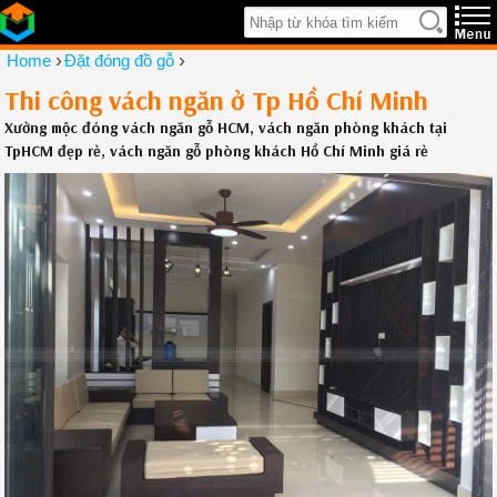
›
›
Home
Đặt đóng đồ gỗ
Thi công vách ngăn ở Tp Hồ Chí Minh
Xưởng mộc đóng vách ngăn gỗ HCM, vách ngăn phòng khách tại
TpHCM đẹp rẻ, vách ngăn gỗ phòng khách Hồ Chí Minh giá rẻ