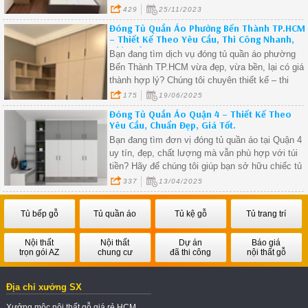
429
25/11/2023
cao cấp, thiết kế phù hợp đến những giải pháp
thông minh giúp tối ưu hóa không gian.
Đóng Tủ Quần Áo Phường Bến Thành TP.HCM
– Thiết Kế Theo Yêu Cầu, Thi Công Nhanh,
Giá Xưởng.
Bạn đang tìm dịch vụ đóng tủ quần áo phường
Bến Thành TP.HCM vừa đẹp, vừa bền, lại có giá
thành hợp lý? Chúng tôi chuyên thiết kế – thi
công tủ quần áo gỗ công nghiệp và gỗ tự nhiên
175
19/06/2025
theo yêu cầu, phục vụ tận nơi tại phường Bến
Đóng Tủ Quần Áo Quận 4 – Thiết Kế Theo
Thành và các khu vực lân cận.
Yêu Cầu, Chuẩn Đẹp, Giá Tốt.
Bạn đang tìm đơn vị đóng tủ quần áo tại Quận 4
uy tín, đẹp, chất lượng mà vẫn phù hợp với túi
tiền? Hãy để chúng tôi giúp bạn sở hữu chiếc tủ
vừa ý – thiết kế theo không gian nhà bạn, chất
337
13/04/2025
liệu bền đẹp, thi công nhanh chóng và giá cả
cạnh tranh!
Tủ bếp gỗ
Tủ quần áo
Tủ kệ gỗ
Tủ trang trí
Nội thất
Nội thất
Dự án
Báo giá
trọn gói AZ
chung cư
đã thi công
nội thất gỗ
Địa chỉ xưởng SX
Xưởng mộc nội thất gỗ giá rẻ HCM.