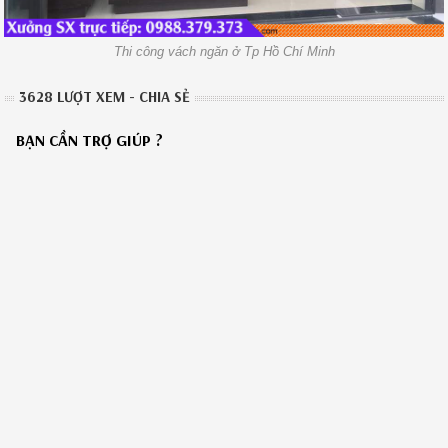
Thi công vách ngăn ở Tp Hồ Chí Minh
3628 LƯỢT XEM - CHIA SẺ
BẠN CẦN TRỢ GIÚP ?