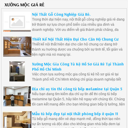
XƯỞNG MỘC GIÁ RẺ
Nội Thất Gỗ Công Nghiệp Giá Rẻ.
Trong thời đại hiện nay, nội thất gỗ công nghiệp giá rẻ đang
trở thành sự lựa chọn phổ biến của nhiều gia đình và
doanh nghiệp. Với ưu điểm về giá thành phải chăng, đa
dạng mẫu mã và độ bền cao, nội thất gỗ công nghiệp là giải
Thiết Kế Nội Thất Hiện Đại Cho Căn Hộ Chung Cư
pháp lý tưởng cho những ai muốn tạo ra không gian sống
Thiết kế nội thất hiện đại cho căn hộ chung cư đang trở
hiện đại mà vẫn tiết kiệm chi phí.
thành xu hướng được ưa chuộng bởi sự tinh tế, tối giản và
tiện nghi mà nó mang lại.
Xưởng Mộc Gia Công Tủ Kệ Hồ Sơ Giá Rẻ Tại Thành
Phố Hồ Chí Minh
Việc chọn lựa xưởng mộc gia công tủ kệ hồ sơ giá rẻ tại
Thành phố Hồ Chí Minh không chỉ giúp doanh nghiệp tiết
kiệm chi phí mà còn đảm bảo được chất lượng sản phẩm.
Địa chỉ uy tín thi công tủ bếp melamine tại Quận 5
Nếu bạn đang tìm kiếm địa chỉ uy tín để thi công tủ bếp
melamine tại Quận 5, hãy liên hệ ngay với chúng tôi. Chúng
tôi cam kết mang đến cho bạn không gian bếp lý tưởng, tiện
nghi và đẹp mắt.
Mẫu tủ bếp đẹp tại nội thất phòng bếp ở quận 11
Tủ bếp gỗ mang đến vẻ đẹp mạnh mẽ, đồng thời tạo nên
sự ấn tượng và độc đáo cho không gian nhà bếp đem lại