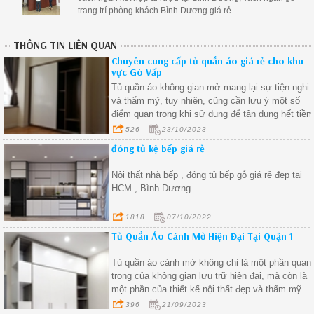
trang trí phòng khách Bình Dương giá rẻ
THÔNG TIN LIÊN QUAN
Chuyên cung cấp tủ quần áo giá rẻ cho khu
vực Gò Vấp
Tủ quần áo không gian mở mang lại sự tiện nghi
và thẩm mỹ, tuy nhiên, cũng cần lưu ý một số
điểm quan trọng khi sử dụng để tận dụng hết tiề
năng của chúng và giữ cho căn phòng luôn gọn
526
23/10/2023
gàng và sạch sẽ.
đóng tủ kệ bếp giá rẻ
Nội thất nhà bếp , đóng tủ bếp gỗ giá rẻ đẹp tại
HCM , Bình Dương
1818
07/10/2022
Tủ Quần Áo Cánh Mở Hiện Đại Tại Quận 1
Tủ quần áo cánh mở không chỉ là một phần quan
trọng của không gian lưu trữ hiện đại, mà còn là
một phần của thiết kế nội thất đẹp và thẩm mỹ.
396
21/09/2023