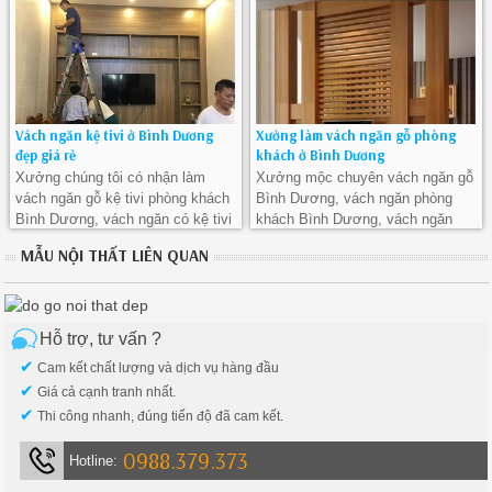
Vách ngăn kệ tivi ở Bình Dương
Xưởng làm vách ngăn gỗ phòng
đẹp giá rẻ
khách ở Bình Dương
Xưởng chúng tôi có nhận làm
Xưởng mộc chuyên vách ngăn gỗ
vách ngăn gỗ kệ tivi phòng khách
Bình Dương, vách ngăn phòng
Bình Dương, vách ngăn có kệ tivi
khách Bình Dương, vách ngăn
tại Bình Dương đẹp và rẻ
bằng gỗ phòng khách tại Bình
MẪU NỘI THẤT LIÊN QUAN
Dương
Hỗ trợ, tư vấn ?
✔
Cam kết chất lượng và dịch vụ hàng đầu
✔
Giá cả cạnh tranh nhất.
✔
Thi công nhanh, đúng tiến độ đã cam kết.
0988.379.373
Hotline: