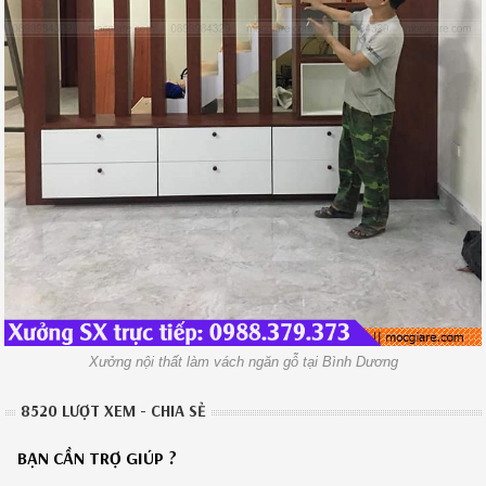
Xưởng nội thất làm vách ngăn gỗ tại Bình Dương
8520 LƯỢT XEM - CHIA SẺ
BẠN CẦN TRỢ GIÚP ?