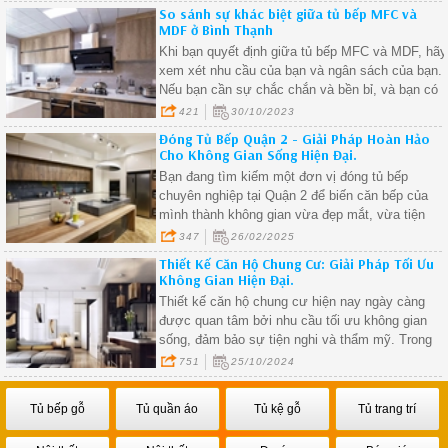
So sánh sự khác biệt giữa tủ bếp MFC và
MDF ở Bình Thạnh
Khi bạn quyết định giữa tủ bếp MFC và MDF, hãy
xem xét nhu cầu của bạn và ngân sách của bạn.
Nếu bạn cần sự chắc chắn và bền bỉ, và bạn có
khả năng tài chính, tủ MDF có thể là lựa chọn tốt
421
30/10/2023
Đóng Tủ Bếp Quận 2 - Giải Pháp Hoàn Hảo
Cho Không Gian Sống Hiện Đại.
Bạn đang tìm kiếm một đơn vị đóng tủ bếp
chuyên nghiệp tại Quận 2 để biến căn bếp của
mình thành không gian vừa đẹp mắt, vừa tiện
nghi? Với sự phát triển không ngừng của Quận 2
347
26/02/2025
- khu vực đô thị sầm uất tại TP.HCM, nhu cầu
Thiết Kế Căn Hộ Chung Cư: Giải Pháp Tối Ưu
thiết kế và thi công tủ bếp ngày càng tăng cao.
Không Gian Hiện Đại.
Hãy cùng khám phá lý do tại sao dịch vụ đóng tủ
Thiết kế căn hộ chung cư hiện nay ngày càng
bếp tại Quận 2 lại trở thành lựa chọn hàng đầu
được quan tâm bởi nhu cầu tối ưu không gian
của nhiều gia đình hiện nay.
sống, đảm bảo sự tiện nghi và thẩm mỹ. Trong
bài viết này, chúng ta sẽ cùng tìm hiểu các xu
751
25/10/2024
hướng thiết kế căn hộ chung cư và những bí
quyết để tạo ra một không gian sống hiện đại, tiệ
Tủ bếp gỗ
Tủ quần áo
Tủ kệ gỗ
Tủ trang trí
ích và thoải mái.