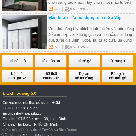
chọn sáng tạo khác. Hãy chọn một mẫu tủ bếp
phù hợp với phong cách và yêu cầu của bạn để
606
09/06/2023
tạo nên không gian bếp hoàn hảo
Mẫu tủ áo cửa lùa đụng trần ở Gò Vấp
Với khả năng tùy chỉnh kích thước và kiểu dáng
để phù hợp với không gian và nhu cầu sử dụng
của từng gia đình. Ngoài ra, tủ áo cửa lùa đụng
trần còn được làm từ những chất liệu chất lượng
783
07/04/2023
cao, giúp đảm bảo độ bền và độ an toàn cho
người sử dụng.
Tủ bếp gỗ
Tủ quần áo
Tủ kệ gỗ
Tủ trang trí
Nội thất
Nội thất
Dự án
Báo giá
trọn gói AZ
chung cư
đã thi công
nội thất gỗ
Địa chỉ xưởng SX
Xưởng mộc nội thất gỗ giá rẻ HCM.
Hotline: 0988.379.373
Email: info@noithataz.vn
Địa chỉ: 107/6/28 đường 38, Hiệp Bình
Chánh, Thủ Đức, TP. Hồ Chí Minh
Xưởng mộc giá rẻ uy tín tại TpHCM và Bình Dương
© Design by
xuong moc tphcm