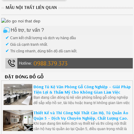
có thể tuyệt đối yên tâm khi sử
MẪU NỘI THẤT LIÊN QUAN
dụng sản phẩm của chúng tôi
Hỗ trợ, tư vấn ?
✔
Cam kết chất lượng và dịch vụ hàng đầu
✔
Giá cả cạnh tranh nhất.
✔
Thi công nhanh, đúng tiến độ đã cam kết.
0988.379.373
Hotline:
ĐẶT ĐÓNG ĐỒ GỖ
Đóng Tủ Kệ Văn Phòng Gỗ Công Nghiệp – Giải Pháp
Tiện Lợi & Thẩm Mỹ Cho Không Gian Làm Việc
Bạn đang cần đóng tủ kệ văn phòng bằng gỗ công nghiệp
để sắp xếp hồ sơ, tài liệu hoặc trang trí không gian làm việc
một cách chuyên nghiệp và gọn gàng? Hãy lựa chọn giải
Thiết Kế và Thi Công Nội Thất Căn Hộ, Tủ Quần Áo
pháp thiết kế và thi công tủ kệ theo yêu cầu – tối ưu không
Quận 5 – Dịch Vụ Chuyên Nghiệp, Chất Lượng Cao.
gian, tiết kiệm chi phí, nâng tầm thương hiệu doanh nghiệp.
Khi bạn đang tìm kiếm dịch vụ thiết kế và thi công nội thất
căn hộ hay tủ quần áo tại Quận 5, điều quan trọng nhất là