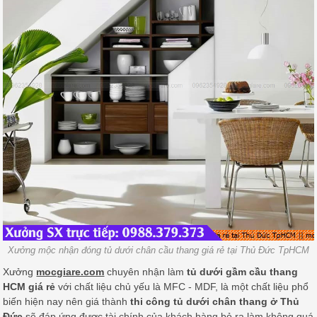
Xưởng mộc nhận đóng tủ dưới chân cầu thang giá rẻ tại Thủ Đức TpHCM
Xưởng
mocgiare.com
chuyên nhận làm
tủ dưới gầm cầu thang
HCM giá rẻ
với chất liệu chủ yếu là MFC - MDF, là một chất liệu phổ
biến hiện nay nên giá thành
thi công tủ dưới chân thang ở Thủ
Đức
sẽ đáp ứng được tài chính của khách hàng bỏ ra làm không quá