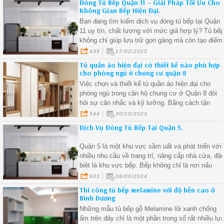
Đóng Tủ Bếp Quận 11 – Giải Pháp Tối Ưu Cho
Không Gian Bếp Hiện Đại.
Bạn đang tìm kiếm dịch vụ đóng tủ bếp tại Quận
11 uy tín, chất lượng với mức giá hợp lý? Tủ bế
không chỉ giúp lưu trữ gọn gàng mà còn tạo điểm
nhấn sang trọng, tiện nghi cho không gian bếp.
439
17/02/2025
Hãy cùng khám phá các mẫu tủ bếp gỗ công
Tủ quần áo hiện đại có thiết kế nào phù hợp
nghiệp MDF, MDF chống ẩm cùng bảng giá chi
cho phòng ngủ ở chung cư quận 8
tiết ngay dưới đây!
Việc chọn và thiết kế tủ quần áo hiện đại cho
phòng ngủ trong căn hộ chung cư ở Quận 8 đòi
hỏi sự cân nhắc và kỹ lưỡng. Bằng cách tận
dụng thông minh diện tích và lựa chọn sản phẩm
544
30/10/2023
phù hợp
Dịch Vụ Đóng Tủ Bếp Tại Quận 5.
Quận 5 là một khu vực sầm uất và phát triển với
nhiều nhu cầu về trang trí, nâng cấp nhà cửa, đặ
biệt là khu vực bếp. Bếp không chỉ là nơi nấu
nướng, mà còn là trái tim của ngôi nhà, nơi gia
603
08/09/2024
đình quây quần bên những bữa ăn ấm áp. Chính
Thi công tủ bếp melamine với độ bền cao ở
vì thế, một không gian bếp được thiết kế đẹp
Bình Dương
mắt, tiện lợi là điều mà nhiều gia đình mong
Những mẫu tủ bếp gỗ Melamine lõi xanh chống
muốn.
ẩm trên đây chỉ là một phần trong số rất nhiều lự