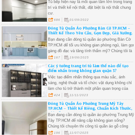
Tủ bếp hiện nay là mối quan tâm lớn trong trang
trí và thiết kế nội thất, đặt biệt là nội thất chung
cư.
686
01/09/2022
Đóng Tủ Quần Áo Phường Bàn Cờ TP.HCM –
Thiết Kế Theo Yêu Cầu, Gọn Đẹp, Giá Xưởng.
Bạn đang cần đóng tủ quần áo phường Bàn Cờ
TP.HCM để tối ưu không gian phòng ngủ, làm gọ
gàng đồ đạc và tăng tính thẩm mỹ? Chúng tôi là
xưởng chuyên sản xuất – thi công tủ quần áo
167
19/06/2025
theo yêu cầu, phục vụ tận nơi tại Quận 3 và các
Các ý tưởng trang trí tủ làm thế nào để tạo
phường nội thành TP.HCM, bao gồm cả khu vực
điểm nhấn trong không gian quận 3?
phường Bàn Cờ.
Việc tạo điểm nhấn thông qua màu sắc, ánh
sáng, nghệ thuật và tổ chức vật dụng không chỉ
làm cho tủ trở thành một phần quan trọng của
không gian sống
424
11/11/2023
Đóng Tủ Quần Áo Phường Trung Mỹ Tây
TP.HCM – Thiết Kế Riêng, Chuẩn Kích Thước,
Giá Tốt.
Bạn đang cần đóng tủ quần áo phường Trung Mỹ
Tây TP.HCM để nâng cấp không gian sống?
Chúng tôi chuyên thi công tủ quần áo gỗ công
nghiệp tại phường Trung Mỹ Tây, thiết kế chuẩn
196
11/07/2025