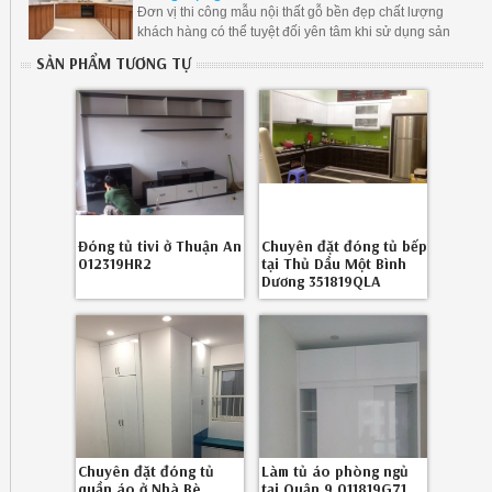
Đơn vị thi công mẫu nội thất gỗ bền đẹp chất lượng
khách hàng có thể tuyệt đối yên tâm khi sử dụng sản
phẩm của chúng tôi
SẢN PHẨM TƯƠNG TỰ
Đóng tủ tivi ở Thuận An
Chuyên đặt đóng tủ bếp
012319HR2
tại Thủ Dầu Một Bình
Dương 351819QLA
Chuyên đặt đóng tủ
Làm tủ áo phòng ngủ
quần áo ở Nhà Bè
tại Quận 9 011819G71