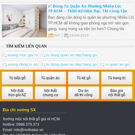
từng centimet, phù hợp với mọi loại phòng ngủ t
✅ Đóng Tủ Quần Áo Phường Nhiêu Lộc
nhỏ đến lớn.
TP.HCM – Thiết Kế Hiện Đại, Thi Công Tận
Nơi, Giá Tận Xưởng.
Bạn đang cần đóng tủ quần áo phường Nhiêu Lộ
TP.HCM để không gian phòng ngủ trở nên gọn
gàng, sang trọng và tiện lợi hơn? Chúng tôi
chuyên thi công tủ quần áo gỗ công nghiệp tại
207
20/06/2025
phường Nhiêu Lộc, thiết kế theo yêu cầu, giá tốt,
TÌM KIẾM LIÊN QUAN
sản xuất trực tiếp tại xưởng.
xuong moc gia re
tu dung quan ao dep bang go
xuong dong tu ao
tu dung quan ao dep bang go
tu quan ao go
Tủ bếp gỗ
Tủ quần áo
Tủ kệ gỗ
Tủ trang trí
Nội thất
Nội thất
Dự án
Báo giá
trọn gói AZ
chung cư
đã thi công
nội thất gỗ
Địa chỉ xưởng SX
Xưởng mộc nội thất gỗ giá rẻ HCM.
Hotline: 0988.379.373
Email: info@noithataz.vn