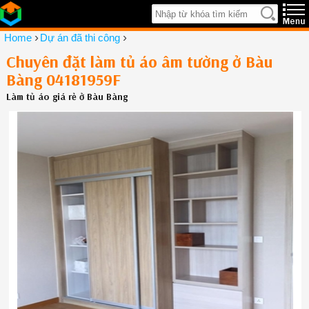
›
›
Home
Dự án đã thi công
Chuyên đặt làm tủ áo âm tường ở Bàu
Bàng 04181959F
Làm tủ áo giá rẻ ở Bàu Bàng