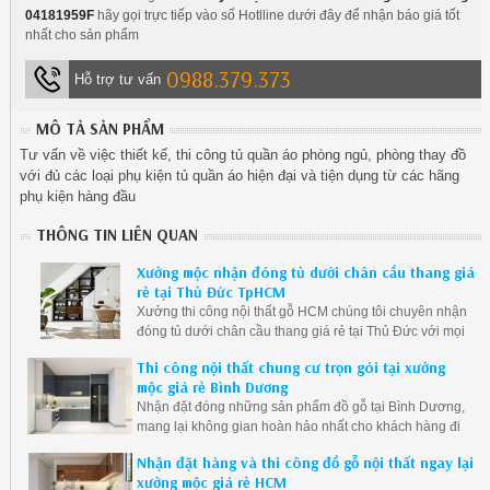
04181959F
hãy gọi trực tiếp vào số Hotlline dưới đây để nhận báo giá tốt
nhất cho sản phẩm
0988.379.373
Hỗ trợ tư vấn
MÔ TẢ SẢN PHẨM
Tư vấn về việc thiết kế, thi công tủ quần áo phòng ngủ, phòng thay đồ
với đủ các loại phụ kiện tủ quần áo hiện đại và tiện dụng từ các hãng
phụ kiện hàng đầu
THÔNG TIN LIÊN QUAN
Xưởng mộc nhận đóng tủ dưới chân cầu thang giá
rẻ tại Thủ Đức TpHCM
Xưởng thi công nội thất gỗ HCM chúng tôi chuyên nhận
đóng tủ dưới chân cầu thang giá rẻ tại Thủ Đức với mọi
kích thước, địa hình, lớn nhỏ khác nhau... giá cả cạnh
Thi công nội thất chung cư trọn gói tại xưởng
tranh nhất thị trường hiện nay.
mộc giá rẻ Bình Dương
Nhận đặt đóng những sản phẩm đồ gỗ tại Bình Dương,
mang lại không gian hoàn hảo nhất cho khách hàng đi
đến với chúng tôi.
Nhận đặt hàng và thi công đồ gỗ nội thất ngay lại
xưởng mộc giá rẻ HCM