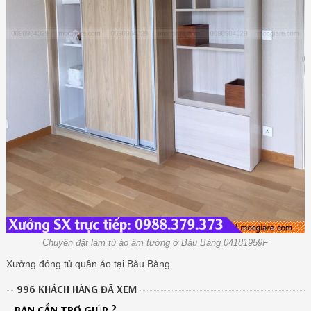
Chuyên đặt làm tủ áo âm tường ở Bàu Bàng 04181959F
Xưởng đóng tủ quần áo tại Bàu Bàng
996 KHÁCH HÀNG ĐÃ XEM
BẠN CẦN TRỢ GIÚP ?