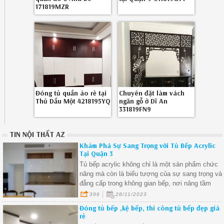
171819MZR
Đóng tủ quần áo rẻ tại
Chuyên đặt làm vách
Thủ Dầu Một 4218195YQ
ngăn gỗ ở Dĩ An
331819FN9
TIN NỘI THẤT AZ
Khám Phá Sự Sang Trọng với Tủ Bếp Acrylic
Tại Quận 3
Tủ bếp acrylic không chỉ là một sản phẩm chức
năng mà còn là biểu tượng của sự sang trọng và
đẳng cấp trong không gian bếp, nơi nâng tầm
không gian sống và thể hiện cá tính của bạn mỗi
396
28/11/2023
ngày.
Đóng tủ bếp ,kệ bếp, thi công tủ bếp đẹp giá
rẻ