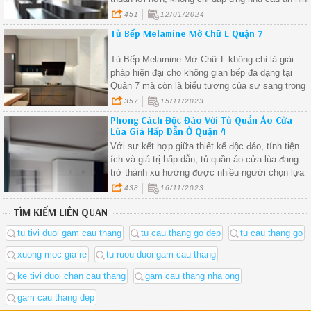
mà còn phản ánh sự hiện đại
451
12/01/2024
Tủ Bếp Melamine Mờ Chữ L Quận 7
Tủ Bếp Melamine Mờ Chữ L không chỉ là giải
pháp hiện đại cho không gian bếp đa dạng tại
Quận 7 mà còn là biểu tượng của sự sang trọng
và tiện ích.
357
15/11/2023
Phong Cách Độc Đáo Với Tủ Quần Áo Cửa
Lùa Giá Hấp Dẫn Ở Quận 4
Với sự kết hợp giữa thiết kế độc đáo, tính tiện
ích và giá trị hấp dẫn, tủ quần áo cửa lùa đang
trở thành xu hướng được nhiều người chọn lựa
để tạo nên không gian sống ấn tượng và đẳng
438
16/11/2023
cấp.
TÌM KIẾM LIÊN QUAN
tu tivi duoi gam cau thang
tu cau thang go dep
tu cau thang go
xuong moc gia re
tu ruou duoi gam cau thang
ke tivi duoi chan cau thang
gam cau thang nha ong
gam cau thang dep