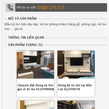
0988.379.373
Hỗ trợ tư vấn
MÔ TẢ SẢN PHẨM
Mẫu kệ tivi hiện đại đẹp, kệ tivi phòng khách bằng gỗ, phòng ngủ, kệ tivi
treo ... giá rẻ.
THÔNG TIN LIÊN QUAN
SẢN PHẨM TƯƠNG TỰ
Chuyên đặt đóng tủ tivi
Đóng kệ tủ tivi tại Bến
giá rẻ Dĩ An 432319WWB
Cát 422319E78