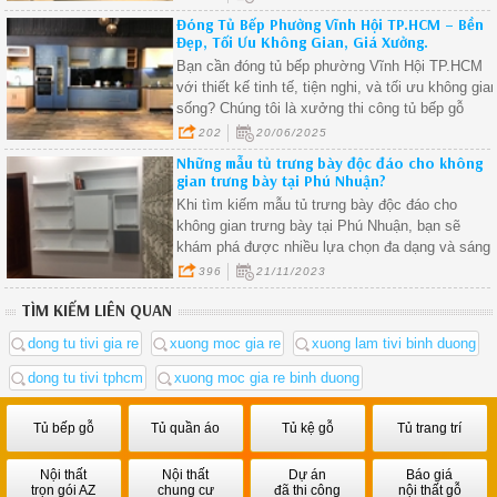
Đóng Tủ Bếp Phường Vĩnh Hội TP.HCM – Bền
Đẹp, Tối Ưu Không Gian, Giá Xưởng.
Bạn cần đóng tủ bếp phường Vĩnh Hội TP.HCM
với thiết kế tinh tế, tiện nghi, và tối ưu không gia
sống? Chúng tôi là xưởng thi công tủ bếp gỗ
công nghiệp tại phường Vĩnh Hội, phục vụ tận
202
20/06/2025
nơi với giá xưởng – chất lượng vượt mong đợi.
Những mẫu tủ trưng bày độc đáo cho không
gian trưng bày tại Phú Nhuận?
Khi tìm kiếm mẫu tủ trưng bày độc đáo cho
không gian trưng bày tại Phú Nhuận, bạn sẽ
khám phá được nhiều lựa chọn đa dạng và sáng
tạo.
396
21/11/2023
TÌM KIẾM LIÊN QUAN
dong tu tivi gia re
xuong moc gia re
xuong lam tivi binh duong
dong tu tivi tphcm
xuong moc gia re binh duong
Tủ bếp gỗ
Tủ quần áo
Tủ kệ gỗ
Tủ trang trí
Nội thất
Nội thất
Dự án
Báo giá
trọn gói AZ
chung cư
đã thi công
nội thất gỗ