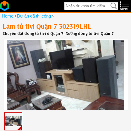
›
›
Home
Dự án đã thi công
Làm tủ tivi Quận 7 302319LHL
Chuyên đặt đóng tủ tivi ở Quận 7. Xưởng đóng tủ tivi Quận 7