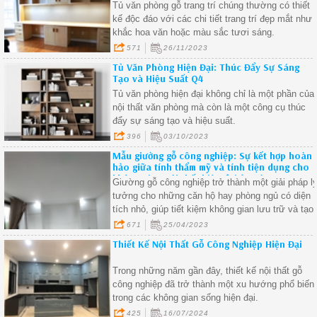
Tủ văn phòng gỗ trang trí chúng thường có thiết
kế độc đáo với các chi tiết trang trí đẹp mắt như
khắc hoa văn hoặc màu sắc tươi sáng.
571
26/11/2023
Tủ Văn Phòng Hiện Đại: Thúc Đẩy Sự Sáng
Tạo và Hiệu Suất Q4
Tủ văn phòng hiện đại không chỉ là một phần của
nội thất văn phòng mà còn là một công cụ thúc
đẩy sự sáng tạo và hiệu suất.
396
03/10/2023
Mẫu giường gỗ công nghiệp: Sự kết hợp hoàn
hảo giữa tính thẩm mỹ và tính tiện dụng cho
không gian nội thất hiện đại ở quận 1
Giường gỗ công nghiệp trở thành một giải pháp l
tưởng cho những căn hộ hay phòng ngủ có diện
tích nhỏ, giúp tiết kiệm không gian lưu trữ và tạo
cảm giác gọn gàng, ngăn nắp cho không gian
671
25/04/2023
sống
Thiết Kế Nội Thất Gỗ Công Nghiệp Hiện Đại
Trong những năm gần đây, thiết kế nội thất gỗ
công nghiệp đã trở thành một xu hướng phổ biến
trong các không gian sống hiện đại.
425
16/07/2024