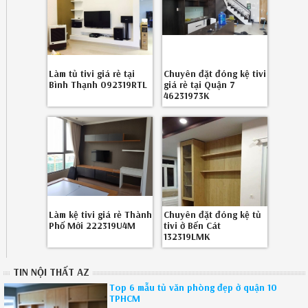
Làm tủ tivi giá rẻ tại
Chuyên đặt đóng kệ tivi
Bình Thạnh 092319RTL
giá rẻ tại Quận 7
46231973K
Làm kệ tivi giá rẻ Thành
Chuyên đặt đóng kệ tủ
Phố Mới 222319U4M
tivi ở Bến Cát
132319LMK
TIN NỘI THẤT AZ
Top 6 mẫu tủ văn phòng đẹp ở quận 10
TPHCM