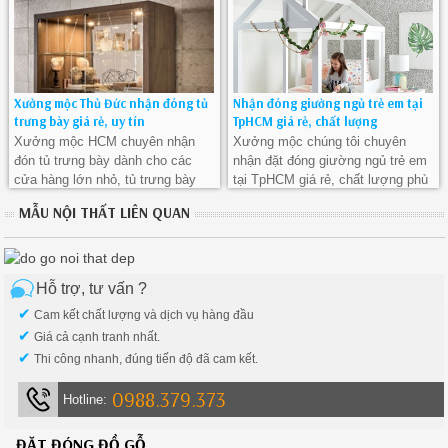
Xưởng mộc Thủ Đức nhận đóng tủ
Nhận đóng giường ngủ trẻ em tại
trưng bày giá rẻ, uy tín
TpHCM giá rẻ, chất lượng
Xưởng mộc HCM chuyên nhận
Xưởng mộc chúng tôi chuyên
đón tủ trưng bày dành cho các
nhận đặt đóng giường ngủ trẻ em
cửa hàng lớn nhỏ, tủ trưng bày
tại TpHCM giá rẻ, chất lượng phù
mỹ phẩm cho các spa, tủ trưng
hợp với yêu cầu một căn phòng
MẪU NỘI THẤT LIÊN QUAN
bày dành cho các hộ gia đình...
ngủ cho các công chúa, hoàng tử
bằng chất liệu gỗ Công nghiệp
của khách hàng.
MFC - MDF với giá thành tốt nhất,
rẻ nhất tại Thủ Đức.
Hỗ trợ, tư vấn ?
✔
Cam kết chất lượng và dịch vụ hàng đầu
✔
Giá cả cạnh tranh nhất.
✔
Thi công nhanh, đúng tiến độ đã cam kết.
0988.379.373
Hotline:
ĐẶT ĐÓNG ĐỒ GỖ