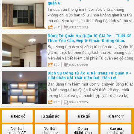
quận 6
Tủ quần áo thông minh với sức chứa khủng
không chỉ giúp bạn tối ưu hóa không gian lưu trữ
mà còn đem lại nhiều tính năng tiện ích và thú vị
447
05/10/2023
Đóng Tủ Quần Áo Quận 10 Giá Rẻ – Thiết Kế
Theo Yêu Cầu, Đẹp & Chuẩn Không Gian.
Bạn đang tìm đơn vị đóng tủ quần áo tại Quận 10
giá rẻ, thiết kế theo đúng kích thước, phong cách
hiện đại và tiết kiệm chi phí? Tủ quần áo gỗ công
nghiệp đang là lựa chọn phổ biến và tối ưu chi
189
04/06/2025
phí cho các gia đình, căn hộ chung cư, nhà phố
Dịch Vụ Đóng Tủ Áo & Kệ Trang Trí Quận 8 –
tại TP.HCM hiện nay.
Giải Pháp Nội Thất Hiện Đại, Tiện Lợi.
Bạn đang tìm kiếm một đơn vị chuyên đóng tủ áo
và kệ trang trí tại Quận 8 với thiết kế đẹp, chất
lượng bền bỉ và giá thành hợp lý? Tủ áo và kệ
trang trí không chỉ giúp tối ưu không gian mà còn
440
09/02/2025
tạo điểm nhấn sang trọng cho ngôi nhà. Hãy cùng
khám phá các mẫu thiết kế, chất liệu phổ biến và
Tủ bếp gỗ
Tủ quần áo
Tủ kệ gỗ
Tủ trang trí
quy trình thi công chuyên nghiệp trong bài viết
dưới đây!
Nội thất
Nội thất
Dự án
Báo giá
trọn gói AZ
chung cư
đã thi công
nội thất gỗ