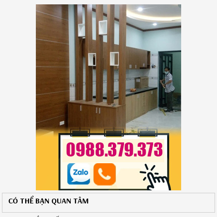
tiện nghi, thẩm mỹ và tối ưu hóa không gian sống, các gia
đình đang tìm kiếm giải pháp thiết kế trọn gói, từ khâu lên ý
tưởng đến thi công hoàn thiện. Trong bài viết này, chúng ta
sẽ cùng tìm hiểu những xu hướng nổi bật và lý do tại sao
thiết kế trọn gói là lựa chọn hàng đầu cho nhiều chủ nhân
căn hộ.
CÓ THỂ BẠN QUAN TÂM