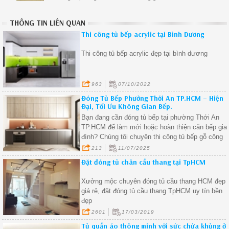
THÔNG TIN LIÊN QUAN
Thi công tủ bếp acrylic tại Bình Dương
Thi công tủ bếp acrylic đẹp tại bình dương
963
07/10/2022
Đóng Tủ Bếp Phường Thới An TP.HCM – Hiện
Đại, Tối Ưu Không Gian Bếp.
Bạn đang cần đóng tủ bếp tại phường Thới An
TP.HCM để làm mới hoặc hoàn thiện căn bếp gia
đình? Chúng tôi chuyên thi công tủ bếp gỗ công
nghiệp tại phường Thới An, thiết kế hiện đại, sản
213
11/07/2025
xuất trực tiếp tại xưởng – giá cả hợp lý – bảo
Đặt đóng tủ chân cầu thang tại TpHCM
hành dài hạn.
Xưởng mộc chuyên đóng tủ cầu thang HCM đẹp
giá rẻ, đặt đóng tủ cầu thang TpHCM uy tín bền
đẹp
2601
17/03/2019
Tủ quần áo thông minh với sức chứa khủng ở