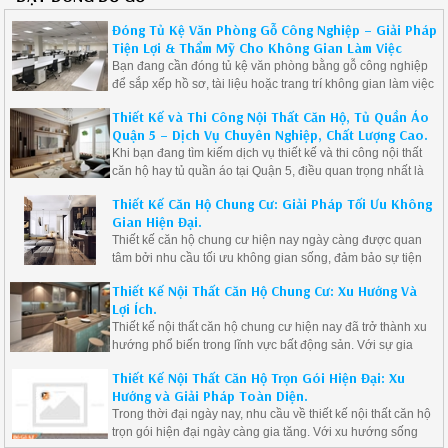
Đóng Tủ Kệ Văn Phòng Gỗ Công Nghiệp – Giải Pháp
Tiện Lợi & Thẩm Mỹ Cho Không Gian Làm Việc
Bạn đang cần đóng tủ kệ văn phòng bằng gỗ công nghiệp
để sắp xếp hồ sơ, tài liệu hoặc trang trí không gian làm việc
một cách chuyên nghiệp và gọn gàng? Hãy lựa chọn giải
Thiết Kế và Thi Công Nội Thất Căn Hộ, Tủ Quần Áo
pháp thiết kế và thi công tủ kệ theo yêu cầu – tối ưu không
Quận 5 – Dịch Vụ Chuyên Nghiệp, Chất Lượng Cao.
gian, tiết kiệm chi phí, nâng tầm thương hiệu doanh nghiệp.
Khi bạn đang tìm kiếm dịch vụ thiết kế và thi công nội thất
căn hộ hay tủ quần áo tại Quận 5, điều quan trọng nhất là
lựa chọn được đơn vị uy tín, có kinh nghiệm và mang đến
Thiết Kế Căn Hộ Chung Cư: Giải Pháp Tối Ưu Không
những sản phẩm chất lượng, phù hợp với nhu cầu và sở
Gian Hiện Đại.
thích cá nhân. Bài viết này sẽ cung cấp cho bạn những
Thiết kế căn hộ chung cư hiện nay ngày càng được quan
thông tin hữu ích về dịch vụ thiết kế và thi công nội thất căn
tâm bởi nhu cầu tối ưu không gian sống, đảm bảo sự tiện
hộ, đặc biệt là tủ quần áo, tại khu vực Quận 5.
nghi và thẩm mỹ. Trong bài viết này, chúng ta sẽ cùng tìm
Thiết Kế Nội Thất Căn Hộ Chung Cư: Xu Hướng Và
hiểu các xu hướng thiết kế căn hộ chung cư và những bí
Lợi Ích.
quyết để tạo ra một không gian sống hiện đại, tiện ích và
Thiết kế nội thất căn hộ chung cư hiện nay đã trở thành xu
thoải mái.
hướng phổ biến trong lĩnh vực bất động sản. Với sự gia
tăng số lượng chung cư tại các thành phố lớn, nhu cầu thiết
Thiết Kế Nội Thất Căn Hộ Trọn Gói Hiện Đại: Xu
kế nội thất tối ưu và thẩm mỹ cũng không ngừng tăng cao.
Hướng và Giải Pháp Toàn Diện.
Bài viết này sẽ giúp bạn hiểu rõ hơn về thiết kế nội thất căn
Trong thời đại ngày nay, nhu cầu về thiết kế nội thất căn hộ
hộ chung cư và những yếu tố quan trọng để có một không
trọn gói hiện đại ngày càng gia tăng. Với xu hướng sống
gian sống hoàn hảo.