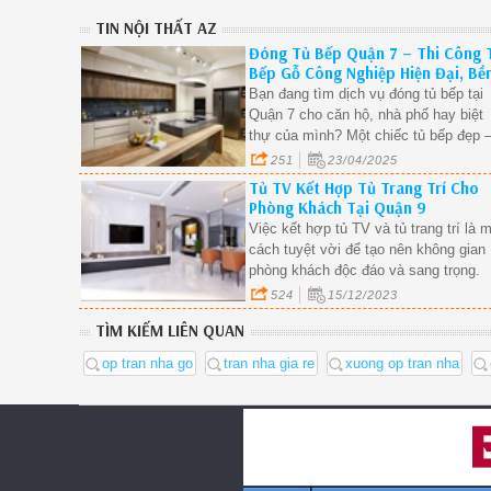
TIN NỘI THẤT AZ
Đóng Tủ Bếp Quận 7 – Thi Công 
Bếp Gỗ Công Nghiệp Hiện Đại, Bề
Đẹp.
Bạn đang tìm dịch vụ đóng tủ bếp tại
Quận 7 cho căn hộ, nhà phố hay biệt
thự của mình? Một chiếc tủ bếp đẹp 
bền – hợp gu không chỉ giúp căn bếp
251
23/04/2025
thêm sang trọng, mà còn mang đến tr
Tủ TV Kết Hợp Tủ Trang Trí Cho
nghiệm nấu nướng tuyệt vời cho cả g
Phòng Khách Tại Quận 9
đình. Hãy cùng khám phá giải pháp th
Việc kết hợp tủ TV và tủ trang trí là 
công tủ bếp gỗ công nghiệp hiện đại
cách tuyệt vời để tạo nên không gian
ngay dưới đây!
phòng khách độc đáo và sang trọng.
Bằng cách chọn lựa chất liệu, màu sắ
524
15/12/2023
và sắp xếp hợp lý, bạn có thể tận dụ
TÌM KIẾM LIÊN QUAN
tối đa không gian phòng khách
op tran nha go
tran nha gia re
xuong op tran nha