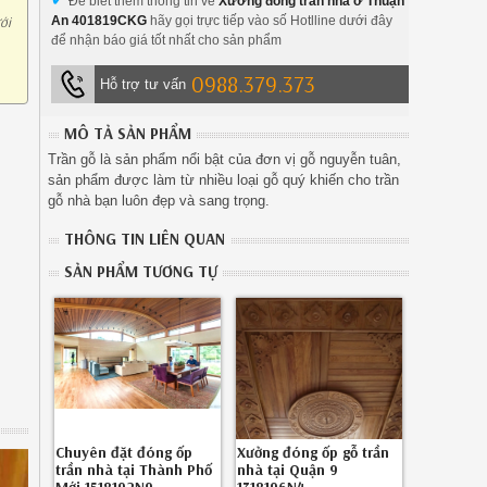
Để biết thêm thông tin về
Xưởng đóng trần nhà ở Thuận
ới
An 401819CKG
hãy gọi trực tiếp vào số Hotlline dưới đây
để nhận báo giá tốt nhất cho sản phẩm
0988.379.373
Hỗ trợ tư vấn
MÔ TẢ SẢN PHẨM
Trần gỗ là sản phẩm nổi bật của đơn vị gỗ nguyễn tuân,
sản phẩm được làm từ nhiều loại gỗ quý khiến cho trần
gỗ nhà bạn luôn đẹp và sang trọng.
THÔNG TIN LIÊN QUAN
SẢN PHẨM TƯƠNG TỰ
Chuyên đặt đóng ốp
Xưởng đóng ốp gỗ trần
trần nhà tại Thành Phố
nhà tại Quận 9