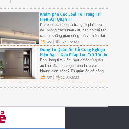
Khám phá Các Loại Tủ Trang Trí
Hiện Đại Quận 11
Khi bạn lựa chọn tủ trang trí phù hợp
với phong cách hiện đại, bạn có thể tạo
ra một không gian sống thú vị, hiện đại
và thẩm mỹ.
627
07/11/2023
Đóng Tủ Quần Áo Gỗ Công Nghiệp
Hiện Đại – Giải Pháp Lưu Trữ Tối Ưu
Cho Mọi Không Gian.
Bạn đang tìm kiếm một chiếc tủ quần
áo hiện đại, tiện nghi, phù hợp với
không gian sống? Tủ quần áo gỗ công
nghiệp đang trở thành xu hướng nhờ
467
31/03/2025
thiết kế đa dạng, độ bền cao và giá
thành hợp lý.