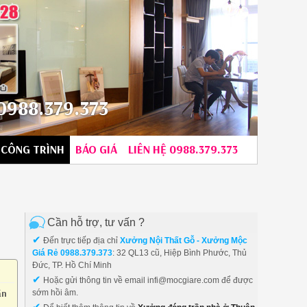
988.379.373
CÔNG TRÌNH
BÁO GIÁ
LIÊN HỆ 0988.379.373
Cần hỗ trợ, tư vấn ?
✔
Đến trực tiếp địa chỉ
Xưởng Nội Thất Gỗ - Xưởng Mộc
Giá Rẻ 0988.379.373
: 32 QL13 cũ, Hiệp Bình Phước, Thủ
Đức, TP. Hồ Chí Minh
✔
Hoặc gửi thông tin về email infi@mocgiare.com để được
ần
sớm hồi âm.
✔