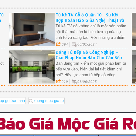
Tủ
Tủ Kệ TV Gỗ ở Quận 10 - Sự Kết
n
Hợp Hoàn Hảo Giữa Nghệ Thuật và
Tiện Ích
Tủ kệ TV gỗ không chỉ là một sản phẩm
nội thất mà còn là biểu tượng của sự
–
tinh tế và sáng tạo. Với những ưu điểm
vượt trội về thiết kế, chất lượng và tính
394
08/01/2024
ải
tiện ích là sự lựa chọn lý tưởng cho
Đóng Tủ Bếp Gỗ Công Nghiệp –
ia
những người yêu thích không gian sống
Giải Pháp Hoàn Hảo Cho Căn Bếp
i
đẳng cấp
Hiện Đại.
một
Bạn đang tìm kiếm một giải pháp làm tủ
bếp vừa đẹp, hiện đại lại tiết kiệm chi
phí? Hãy lựa chọn tủ bếp gỗ công
c,
nghiệp – xu hướng nội thất đang được
219
06/06/2025
ng
ưa chuộng nhất hiện nay với tính thẩm
mỹ cao, độ bền tốt và giá thành hợp lý.
op go tran nha
xuong moc gia re