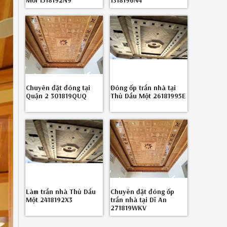
Mới 1518192N9
1318196N4
Chuyên đặt đóng tại
Đóng ốp trần nhà tại
Quận 2 301819QUQ
Thủ Dầu Một 26181995E
Làm trần nhà Thủ Dầu
Chuyên đặt đóng ốp
Một 2418192X3
trần nhà tại Dĩ An
271819WKV