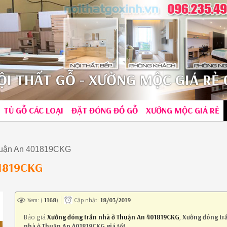
I THẤT GỖ - XƯỞNG MỘC GIÁ RẺ 0
TỦ GỖ CÁC LOẠI
ĐẶT ĐÓNG ĐỒ GỖ
XƯỞNG MỘC GIÁ RẺ
huận An 401819CKG
01819CKG
Xem: (
1168
)
Cập nhật:
18/03/2019
Báo giá
Xưởng đóng trần nhà ở Thuận An 401819CKG
,
Xưởng đóng tr
nhà ở Thuận An 401819CKG giá tốt