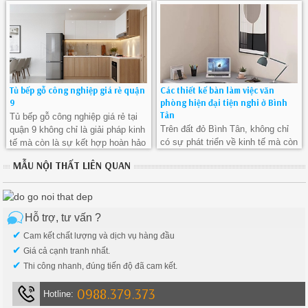
tối đa không gian bếp của họ.
năng.
Tủ bếp gỗ công nghiệp giá rẻ quận
Các thiết kế bàn làm việc văn
9
phòng hiện đại tiện nghi ở Bình
Tân
Tủ bếp gỗ công nghiệp giá rẻ tại
Trên đất đỏ Bình Tân, không chỉ
quận 9 không chỉ là giải pháp kinh
có sự phát triển về kinh tế mà còn
tế mà còn là sự kết hợp hoàn hảo
là sự đa dạng trong việc tạo nên
giữa thiết kế và tính tiện ích.
MẪU NỘI THẤT LIÊN QUAN
những không gian làm việc hiện
đại và tiện nghi.
Hỗ trợ, tư vấn ?
✔
Cam kết chất lượng và dịch vụ hàng đầu
✔
Giá cả cạnh tranh nhất.
✔
Thi công nhanh, đúng tiến độ đã cam kết.
0988.379.373
Hotline: