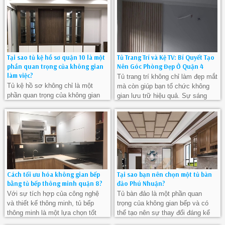
Tại sao tủ kệ hồ sơ quận 10 là một
Tủ Trang Trí và Kệ TV: Bí Quyết Tạo
phần quan trọng của không gian
Nên Góc Phòng Đẹp Ở Quận 4
làm việc?
Tủ trang trí không chỉ làm đẹp mắt
Tủ kệ hồ sơ không chỉ là một
mà còn giúp bạn tổ chức không
phần quan trọng của không gian
gian lưu trữ hiệu quả. Sự sáng
làm việc tại Quận 10 mà còn là
tạo trong sắp xếp và lựa chọn vật
một yếu tố quyết định đối với sự
phẩm trang trí sẽ làm cho góc
tổ chức, tính hiệu quả
sống của bạn trở nên độc đáo và
ấn tượng
Cách tối ưu hóa không gian bếp
Tại sao bạn nên chọn một tủ bàn
bằng tủ bếp thông minh quận 8?
đảo Phú Nhuận?
Với sự tích hợp của công nghệ
Tủ bàn đảo là một phần quan
và thiết kế thông minh, tủ bếp
trọng của không gian bếp và có
thông minh là một lựa chọn tốt
thể tạo nên sự thay đổi đáng kể
cho những người muốn tận dụng
trong tính thẩm mỹ và tính chức