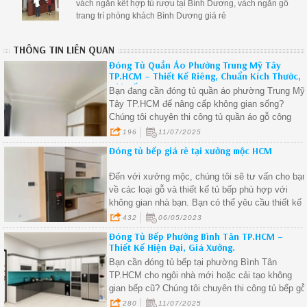
vách ngăn kết hợp tủ rượu tại Bình Dương, vách ngăn gỗ
trang trí phòng khách Bình Dương giá rẻ
THÔNG TIN LIÊN QUAN
Đóng Tủ Quần Áo Phường Trung Mỹ Tây
TP.HCM – Thiết Kế Riêng, Chuẩn Kích Thước,
Giá Tốt.
Bạn đang cần đóng tủ quần áo phường Trung Mỹ
Tây TP.HCM để nâng cấp không gian sống?
Chúng tôi chuyên thi công tủ quần áo gỗ công
nghiệp tại phường Trung Mỹ Tây, thiết kế chuẩn
196
11/07/2025
từng centimet, phù hợp với mọi loại phòng ngủ t
Đóng tủ bếp giá rẻ tại xưởng mộc HCM
nhỏ đến lớn.
Đến với xưởng mộc, chúng tôi sẽ tư vấn cho bạ
về các loại gỗ và thiết kế tủ bếp phù hợp với
không gian nhà bạn. Bạn có thể yêu cầu thiết kế
tủ bếp theo ý muốn hoặc chọn từ những mẫu tủ
432
06/05/2023
bếp đã có sẵn tại xưởng mộc
Đóng Tủ Bếp Phường Bình Tân TP.HCM –
Thiết Kế Hiện Đại, Giá Xưởng.
Bạn cần đóng tủ bếp tại phường Bình Tân
TP.HCM cho ngôi nhà mới hoặc cải tạo không
gian bếp cũ? Chúng tôi chuyên thi công tủ bếp gỗ
công nghiệp tại khu vực Bình Tân, thiết kế đẹp –
280
11/07/2025