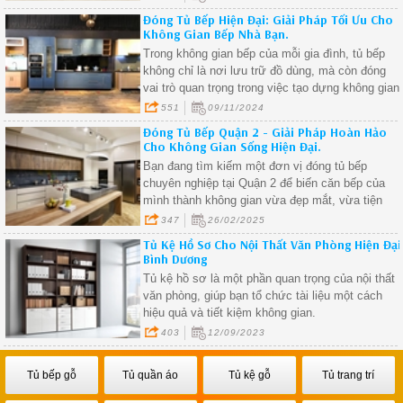
bền – chuẩn công năng – phù hợp với từng diện
Đóng Tủ Bếp Hiện Đại: Giải Pháp Tối Ưu Cho
tích.
Không Gian Bếp Nhà Bạn.
Trong không gian bếp của mỗi gia đình, tủ bếp
không chỉ là nơi lưu trữ đồ dùng, mà còn đóng
vai trò quan trọng trong việc tạo dựng không gian
bếp gọn gàng, tiện nghi và thẩm mỹ. Trong nhữn
551
09/11/2024
năm gần đây, xu hướng đóng tủ bếp hiện đại
Đóng Tủ Bếp Quận 2 - Giải Pháp Hoàn Hảo
ngày càng trở nên phổ biến, bởi tính năng vượt
Cho Không Gian Sống Hiện Đại.
trội về cả công năng lẫn thiết kế. Bài viết dưới
Bạn đang tìm kiếm một đơn vị đóng tủ bếp
đây sẽ giúp bạn hiểu rõ hơn về xu hướng này,
chuyên nghiệp tại Quận 2 để biến căn bếp của
đồng thời cung cấp những thông tin hữu ích khi
mình thành không gian vừa đẹp mắt, vừa tiện
lựa chọn đóng tủ bếp hiện đại cho ngôi nhà của
nghi? Với sự phát triển không ngừng của Quận 2
347
26/02/2025
mình.
- khu vực đô thị sầm uất tại TP.HCM, nhu cầu
Tủ Kệ Hồ Sơ Cho Nội Thất Văn Phòng Hiện Đại
thiết kế và thi công tủ bếp ngày càng tăng cao.
Bình Dương
Hãy cùng khám phá lý do tại sao dịch vụ đóng tủ
Tủ kệ hồ sơ là một phần quan trọng của nội thất
bếp tại Quận 2 lại trở thành lựa chọn hàng đầu
văn phòng, giúp bạn tổ chức tài liệu một cách
của nhiều gia đình hiện nay.
hiệu quả và tiết kiệm không gian.
403
12/09/2023
Tủ bếp gỗ
Tủ quần áo
Tủ kệ gỗ
Tủ trang trí