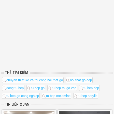
THẺ TÌM KIẾM
chuyen thiet ke va thi cong noi that go
noi that go dep
dong tu bep
tu bep go
tu bep tai go vap
tu bep dep
tu bep go cong nghiep
tu bep melamine
tu bep acrylic
TIN LIÊN QUAN