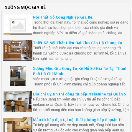
XƯỞNG MỘC GIÁ RẺ
Nội Thất Gỗ Công Nghiệp Giá Rẻ.
Trong thời đại hiện nay, nội thất gỗ công nghiệp giá rẻ đang
trở thành sự lựa chọn phổ biến của nhiều gia đình và
doanh nghiệp. Với ưu điểm về giá thành phải chăng, đa
dạng mẫu mã và độ bền cao, nội thất gỗ công nghiệp là giải
Thiết Kế Nội Thất Hiện Đại Cho Căn Hộ Chung Cư
pháp lý tưởng cho những ai muốn tạo ra không gian sống
Thiết kế nội thất hiện đại cho căn hộ chung cư đang trở
hiện đại mà vẫn tiết kiệm chi phí.
thành xu hướng được ưa chuộng bởi sự tinh tế, tối giản và
tiện nghi mà nó mang lại.
Xưởng Mộc Gia Công Tủ Kệ Hồ Sơ Giá Rẻ Tại Thành
Phố Hồ Chí Minh
Việc chọn lựa xưởng mộc gia công tủ kệ hồ sơ giá rẻ tại
Thành phố Hồ Chí Minh không chỉ giúp doanh nghiệp tiết
kiệm chi phí mà còn đảm bảo được chất lượng sản phẩm.
Địa chỉ uy tín thi công tủ bếp melamine tại Quận 5
Nếu bạn đang tìm kiếm địa chỉ uy tín để thi công tủ bếp
melamine tại Quận 5, hãy liên hệ ngay với chúng tôi. Chúng
tôi cam kết mang đến cho bạn không gian bếp lý tưởng, tiện
nghi và đẹp mắt.
Mẫu tủ bếp đẹp tại nội thất phòng bếp ở quận 11
Tủ bếp gỗ mang đến vẻ đẹp mạnh mẽ, đồng thời tạo nên
sự ấn tượng và độc đáo cho không gian nhà bếp đem lại