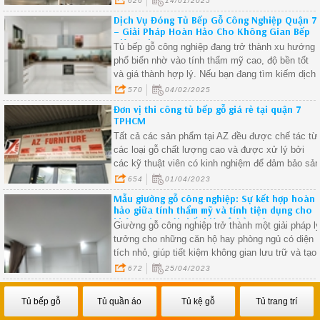
626
14/01/2025
vào tính thẩm mỹ cao, độ bền tốt và giá cả phải
Dịch Vụ Đóng Tủ Bếp Gỗ Công Nghiệp Quận 7
chăng. Nếu bạn đang tìm kiếm giải pháp nâng
– Giải Pháp Hoàn Hảo Cho Không Gian Bếp
cấp căn bếp của mình, hãy khám phá ngay
Hiện Đại.
Tủ bếp gỗ công nghiệp đang trở thành xu hướng
những lợi ích mà dòng sản phẩm này mang lại.
phổ biến nhờ vào tính thẩm mỹ cao, độ bền tốt
và giá thành hợp lý. Nếu bạn đang tìm kiếm dịch
vụ đóng tủ bếp gỗ công nghiệp tại Quận 7, hãy
570
04/02/2025
cùng khám phá những ưu điểm và quy trình thiết
Đơn vị thi công tủ bếp gỗ giá rẻ tại quận 7
kế thi công ngay trong bài viết dưới đây!
TPHCM
Tất cả các sản phẩm tại AZ đều được chế tác từ
các loại gỗ chất lượng cao và được xử lý bởi
các kỹ thuật viên có kinh nghiệm để đảm bảo sả
phẩm có độ bền và độ chính xác cao.
654
01/04/2023
Mẫu giường gỗ công nghiệp: Sự kết hợp hoàn
hảo giữa tính thẩm mỹ và tính tiện dụng cho
không gian nội thất hiện đại ở quận 1
Giường gỗ công nghiệp trở thành một giải pháp l
tưởng cho những căn hộ hay phòng ngủ có diện
tích nhỏ, giúp tiết kiệm không gian lưu trữ và tạo
cảm giác gọn gàng, ngăn nắp cho không gian
672
25/04/2023
sống
Tủ bếp gỗ
Tủ quần áo
Tủ kệ gỗ
Tủ trang trí