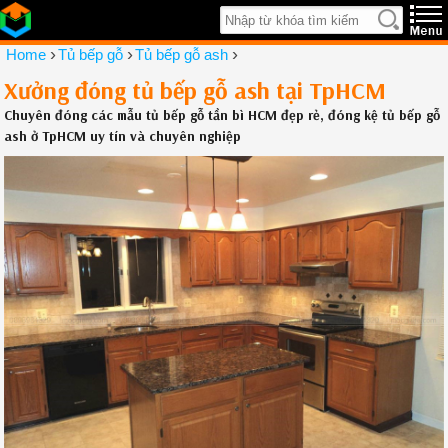
›
›
›
Home
Tủ bếp gỗ
Tủ bếp gỗ ash
Xưởng đóng tủ bếp gỗ ash tại TpHCM
Chuyên đóng các mẫu tủ bếp gỗ tần bì HCM đẹp rẻ, đóng kệ tủ bếp gỗ
ash ở TpHCM uy tín và chuyên nghiệp