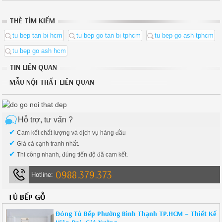
THẺ TÌM KIẾM
tu bep tan bi hcm
tu bep go tan bi tphcm
tu bep go ash tphcm
tu bep go ash hcm
TIN LIÊN QUAN
MẪU NỘI THẤT LIÊN QUAN
Hỗ trợ, tư vấn ?
✔
Cam kết chất lượng và dịch vụ hàng đầu
✔
Giá cả cạnh tranh nhất.
✔
Thi công nhanh, đúng tiến độ đã cam kết.
0988.379.373
Hotline:
TỦ BẾP GỖ
Đóng Tủ Bếp Phường Bình Thạnh TP.HCM – Thiết Kế