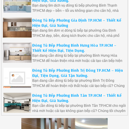
Hiện Đại, Giá Xưởng.
Bạn đang tìm dịch vụ đóng tủ bếp phường Bình Thạnh
TP.HCM đẹp – bền – tối ưu không gian cho căn hộ, nhà
phố? Chúng tôi chuyên thiết kế, thi công tủ bếp gỗ công
Đóng Tủ Bếp Phường Gia Định TP.HCM – Thiết Kế
nghiệp hiện đại, sản xuất trực tiếp tại xưởng, giá cạnh
Hiện Đại, Giá Xưởng
tranh, bảo hành dài hạn.
Bạn đang tìm đơn vị đóng tủ bếp tại phường Gia Định
TP.HCM đẹp, bền, đúng kích thước cho căn hộ, nhà phố
hoặc Biệt thự? Chúng tôi chuyên thi công tủ bếp gỗ công
Đóng Tủ Bếp Phường Bình Hưng Hòa TP.HCM –
nghiệp & gỗ tự nhiên tại Gia Định, thiết kế theo nhu cầu
Thiết Kế Hiện Đại, Tiện Dụng.
thực tế, tối ưu công năng sử dụng, mang lại không gian bếp
Bạn đang cần đóng tủ bếp tại phường Bình Hưng Hòa
hiện đại và sang trọng.
TP.HCM để hoàn thiện nhà mới hoặc cải tạo căn bếp hiện
tại? Chúng tôi chuyên thi công tủ bếp gỗ công nghiệp tại
Đóng Tủ Bếp Phường Bình Trị Đông TP.HCM – Hiện
Bình Hưng Hòa, thiết kế hiện đại – bố trí công năng tối ưu –
Đại, Tiện Dụng, Giá Tận Xưởng.
giá tận xưởng.
Bạn đang cần đóng tủ bếp tại phường Bình Trị Đông
TP.HCM để hoàn thiện nội thất hoặc cải tạo bếp cũ? Chúng
tôi chuyên thi công tủ bếp gỗ công nghiệp tại phường Bình
Đóng Tủ Bếp Phường Bình Tân TP.HCM – Thiết Kế
Trị Đông, thiết kế đẹp – tiện lợi – phù hợp phong cách sống
Hiện Đại, Giá Xưởng.
hiện đại.
Bạn cần đóng tủ bếp tại phường Bình Tân TP.HCM cho ngôi
nhà mới hoặc cải tạo không gian bếp cũ? Chúng tôi chuyên
thi công tủ bếp gỗ công nghiệp tại khu vực Bình Tân, thiết
kế đẹp – bền – chuẩn công năng – phù hợp với từng diện
tích.