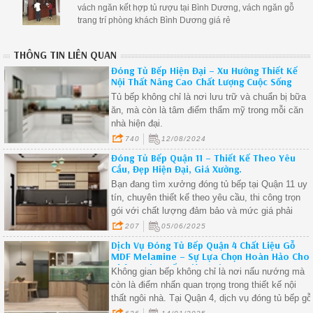
vách ngăn kết hợp tủ rượu tại Bình Dương, vách ngăn gỗ
trang trí phòng khách Bình Dương giá rẻ
THÔNG TIN LIÊN QUAN
Đóng Tủ Bếp Hiện Đại – Xu Hướng Thiết Kế
Nội Thất Nâng Cao Chất Lượng Cuộc Sống
Tủ bếp không chỉ là nơi lưu trữ và chuẩn bị bữa
ăn, mà còn là tâm điểm thẩm mỹ trong mỗi căn
nhà hiện đại.
740
12/08/2024
Đóng Tủ Bếp Quận 11 – Thiết Kế Theo Yêu
Cầu, Đẹp Hiện Đại, Giá Xưởng.
Bạn đang tìm xưởng đóng tủ bếp tại Quận 11 uy
tín, chuyên thiết kế theo yêu cầu, thi công trọn
gói với chất lượng đảm bảo và mức giá phải
chăng? Chúng tôi là đơn vị chuyên thiết kế – thi
207
05/06/2025
công tủ bếp gỗ công nghiệp và gỗ tự nhiên với
Dịch Vụ Đóng Tủ Bếp Quận 4 Chất Liệu Gỗ
hàng trăm công trình thực tế tại TP.HCM.
MDF Melamine – Sự Lựa Chọn Hoàn Hảo Cho
Không Gian Bếp Hiện Đại.
Không gian bếp không chỉ là nơi nấu nướng mà
còn là điểm nhấn quan trọng trong thiết kế nội
thất ngôi nhà. Tại Quận 4, dịch vụ đóng tủ bếp gỗ
MDF phủ Melamine đang trở thành xu hướng nh