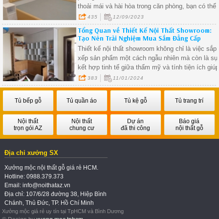
thoải mái và hài hòa trong căn phòng, bạn có thể
xem xét cho không gian nghỉ ngơi của mình
435
12/09/2023
Tổng Quan về Thiết Kế Nội Thất Showroom:
Tạo Nên Trải Nghiệm Mua Sắm Đẳng Cấp
Thiết kế nội thất showroom không chỉ là việc sắp
xếp sản phẩm một cách ngẫu nhiên mà còn là sự
kết hợp tinh tế giữa thẩm mỹ và tính tiện ích giú
giữ chân khách hàng trong thời gian dài
383
11/01/2024
Tủ bếp gỗ
Tủ quần áo
Tủ kệ gỗ
Tủ trang trí
Nội thất
Nội thất
Dự án
Báo giá
trọn gói AZ
chung cư
đã thi công
nội thất gỗ
Địa chỉ xưởng SX
Xưởng mộc nội thất gỗ giá rẻ HCM.
Hotline: 0988.379.373
Email: info@noithataz.vn
Địa chỉ: 107/6/28 đường 38, Hiệp Bình
Chánh, Thủ Đức, TP. Hồ Chí Minh
Xưởng mộc giá rẻ uy tín tại TpHCM và Bình Dương