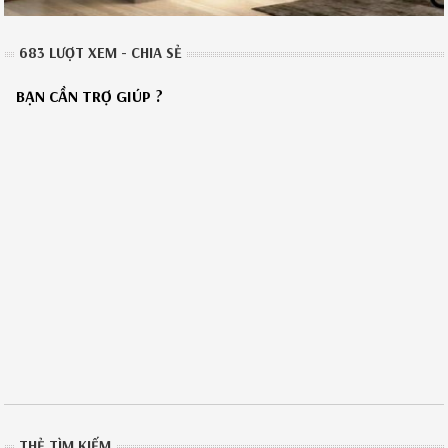
683 LƯỢT XEM - CHIA SẺ
BẠN CẦN TRỢ GIÚP ?
THẺ TÌM KIẾM