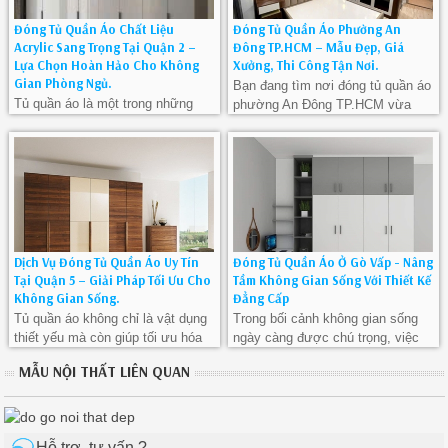
Đóng Tủ Quần Áo Chất Liệu
Đóng Tủ Quần Áo Phường An
Acrylic Sang Trọng Tại Quận 2 –
Đông TP.HCM – Mẫu Đẹp, Giá
Lựa Chọn Hoàn Hảo Cho Không
Xưởng, Thi Công Tận Nơi.
Gian Phòng Ngủ.
Bạn đang tìm nơi đóng tủ quần áo
Tủ quần áo là một trong những
phường An Đông TP.HCM vừa
món đồ nội thất không thể thiếu
thẩm mỹ, vừa tiết kiệm diện tích?
trong mỗi gia đình, giúp sắp xếp
Chúng tôi chuyên thi công tủ quần
và bảo quản quần áo gọn gàng,
áo gỗ công nghiệp tại phường An
ngăn nắp. Trong những năm gần
Đông, đo đạc tận nơi, thiết kế
đây, tủ quần áo chất liệu acrylic
theo không gian và sở thích riêng
trở thành xu hướng lựa chọn
của khách hàng.
hàng đầu nhờ vào vẻ đẹp sang
trọng và độ bền cao. Đặc biệt, đối
Dịch Vụ Đóng Tủ Quần Áo Uy Tín
Đóng Tủ Quần Áo Ở Gò Vấp - Nâng
với cư dân tại Quận 2, việc tìm
Tại Quận 5 – Giải Pháp Tối Ưu Cho
Tầm Không Gian Sống Với Thiết Kế
kiếm dịch vụ đóng tủ quần áo chất
Không Gian Sống.
Đẳng Cấp
liệu acrylic là giải pháp tuyệt vời
Tủ quần áo không chỉ là vật dụng
Trong bối cảnh không gian sống
để nâng tầm không gian phòng
thiết yếu mà còn giúp tối ưu hóa
ngày càng được chú trọng, việc
ngủ. Trong bài viết này, chúng tôi
không gian sống và tăng tính
đóng tủ quần áo ở Gò Vấp không
MẪU NỘI THẤT LIÊN QUAN
sẽ chia sẻ lý do vì sao tủ quần áo
thẩm mỹ cho ngôi nhà. Nếu bạn
chỉ là một nhu cầu thiết yếu mà
acrylic là lựa chọn lý tưởng, và
cần một đơn vị đóng tủ quần áo
còn là cách để bạn thể hiện phong
tại sao bạn nên chọn dịch vụ đóng
tại Quận 5 chuyên nghiệp, chất
cách và gu thẩm mỹ riêng.
tủ quần áo chất liệu acrylic tại
lượng cao với giá cả hợp lý, hãy
Quận 2.
Hỗ trợ, tư vấn ?