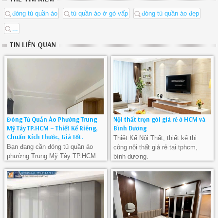
đóng tủ quần áo
tủ quần áo ở gò vấp
đóng tủ quần áo đẹp
...
TIN LIÊN QUAN
Đóng Tủ Quần Áo Phường Trung
Nội thất trọn gói giá rẻ ở HCM và
Mỹ Tây TP.HCM – Thiết Kế Riêng,
Bình Dương
Chuẩn Kích Thước, Giá Tốt.
Thiết Kế Nội Thất, thiết kế thi
Bạn đang cần đóng tủ quần áo
công nội thất giá rẻ tại tphcm,
phường Trung Mỹ Tây TP.HCM
bình dương.
để nâng cấp không gian sống?
Chúng tôi chuyên thi công tủ quần
áo gỗ công nghiệp tại phường
Trung Mỹ Tây, thiết kế chuẩn
từng centimet, phù hợp với mọi
loại phòng ngủ từ nhỏ đến lớn.