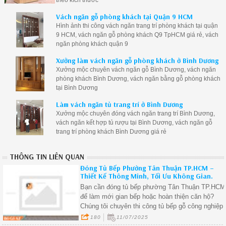
Vách ngăn gỗ phòng khách tại Quận 9 HCM
Hình ảnh thi công vách ngăn trang trí phòng khách tại quận
9 HCM, vách ngăn gỗ phòng khách Q9 TpHCM giá rẻ, vách
ngăn phòng khách quận 9
Xưởng làm vách ngăn gỗ phòng khách ở Bình Dương
Xưởng mộc chuyên vách ngăn gỗ Bình Dương, vách ngăn
phòng khách Bình Dương, vách ngăn bằng gỗ phòng khách
tại Bình Dương
Làm vách ngăn tủ trang trí ở Bình Dương
Xưởng mộc chuyên đóng vách ngăn trang trí Bình Dương,
vách ngăn kết hợp tủ rượu tại Bình Dương, vách ngăn gỗ
trang trí phòng khách Bình Dương giá rẻ
THÔNG TIN LIÊN QUAN
Đóng Tủ Bếp Phường Tân Thuận TP.HCM –
Thiết Kế Thông Minh, Tối Ưu Không Gian.
Bạn cần đóng tủ bếp phường Tân Thuận TP.HCM
để làm mới gian bếp hoặc hoàn thiện căn hộ?
Chúng tôi chuyên thi công tủ bếp gỗ công nghiệp
tại phường Tân Thuận, đo đạc – thiết kế – lắp đặ
180
11/07/2025
trọn gói, bảo hành tận nơi.