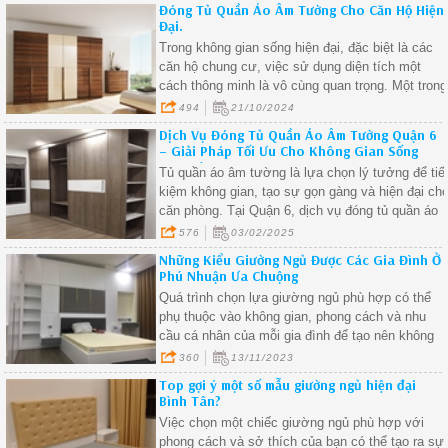
Đóng Tủ Quần Áo Âm Tường Cho Căn Hộ Hiện
Đại.
Trong không gian sống hiện đại, đặc biệt là các
căn hộ chung cư, việc sử dụng diện tích một
cách thông minh là vô cùng quan trọng. Một trong
những giải pháp hàng đầu để tối ưu hóa không
494
21/10/2024
gian chính là đóng tủ quần áo âm tường. Hãy
Dịch Vụ Đóng Tủ Quần Áo Âm Tường Quận 6
cùng khám phá lý do vì sao tủ quần áo âm tường
– Giải Pháp Tối Ưu Cho Không Gian Sống
lại là lựa chọn hàng đầu cho các căn hộ hiện đại!
Gọn Gàng
Tủ quần áo âm tường là lựa chọn lý tưởng để tiế
kiệm không gian, tạo sự gọn gàng và hiện đại ch
căn phòng. Tại Quận 6, dịch vụ đóng tủ quần áo
âm tường đang được rất nhiều gia đình tin dùng
576
03/02/2025
nhờ vào tính thẩm mỹ cao và khả năng tiết kiệm
Những Kiểu Giường Ngủ Được Các Gia Đình Ở
không gian hiệu quả. Nếu bạn muốn sở hữu một
Phú Nhuận Ưa Chuộng
chiếc tủ quần áo đẹp, tiện nghi và tiết kiệm diện
Quá trình chọn lựa giường ngủ phù hợp có thể
tích, hãy cùng tìm hiểu lý do tại sao bạn nên
phụ thuộc vào không gian, phong cách và nhu
chọn dịch vụ đóng tủ quần áo âm tường tại Quận
cầu cá nhân của mỗi gia đình để tạo nên không
6.
gian ngủ ấm áp và phù hợp với phong cách riêng
360
13/11/2023
Top gợi ý một số mẫu giường ngủ hiện đại
Bình Tân?
Việc chọn một chiếc giường ngủ phù hợp với
phong cách và sở thích của bạn có thể tạo ra sự