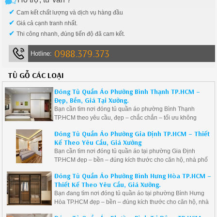
tham khảo ngay dịch vụ từ những
xưởng sản xuất uy tín tại đây.
✔
Cam kết chất lượng và dịch vụ hàng đầu
✔
Giá cả cạnh tranh nhất.
✔
Thi công nhanh, đúng tiến độ đã cam kết.
0988.379.373
Hotline:
TỦ GỖ CÁC LOẠI
Đóng Tủ Quần Áo Phường Bình Thạnh TP.HCM –
Đẹp, Bền, Giá Tại Xưởng.
Bạn cần tìm nơi đóng tủ quần áo phường Bình Thạnh
TP.HCM theo yêu cầu, đẹp – chắc chắn – tối ưu không
gian? Chúng tôi chuyên thiết kế, thi công tủ quần áo gỗ
Đóng Tủ Quần Áo Phường Gia Định TP.HCM – Thiết
công nghiệp hiện đại, đa dạng mẫu mã, sản xuất trực tiếp
Kế Theo Yêu Cầu, Giá Xưởng
tại xưởng với giá tốt.
Bạn cần tìm nơi đóng tủ quần áo tại phường Gia Định
TP.HCM đẹp – bền – đúng kích thước cho căn hộ, nhà phố
hoặc biệt thự? Chúng tôi chuyên thi công tủ quần áo gỗ
Đóng Tủ Quần Áo Phường Bình Hưng Hòa TP.HCM –
công nghiệp tại Gia Định, thiết kế theo nhu cầu, tối ưu công
Thiết Kế Theo Yêu Cầu, Giá Xưởng.
năng sử dụng, mang lại không gian sống tiện nghi và sang
Bạn đang tìm nơi đóng tủ quần áo tại phường Bình Hưng
trọng.
Hòa TP.HCM đẹp – bền – đúng kích thước cho căn hộ, nhà
phố hoặc biệt thự? Chúng tôi chuyên thi công tủ quần áo gỗ