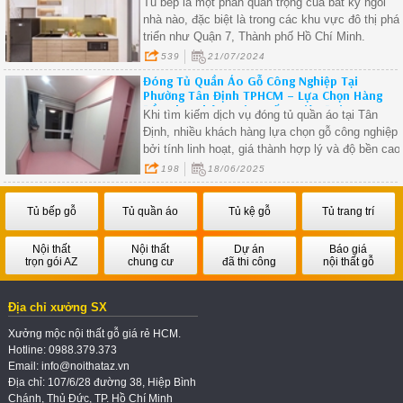
Tủ bếp là một phần quan trọng của bất kỳ ngôi
nhà nào, đặc biệt là trong các khu vực đô thị phá
triển như Quận 7, Thành phố Hồ Chí Minh.
539
21/07/2024
Đóng Tủ Quần Áo Gỗ Công Nghiệp Tại
Phường Tân Định TPHCM – Lựa Chọn Hàng
Đầu Cho Không Gian Sống Hiện Đại.
Khi tìm kiếm dịch vụ đóng tủ quần áo tại Tân
Định, nhiều khách hàng lựa chọn gỗ công nghiệp
bởi tính linh hoạt, giá thành hợp lý và độ bền cao
Tủ quần áo gỗ công nghiệp không chỉ giúp tối ưu
198
18/06/2025
không gian mà còn dễ dàng thiết kế theo mọi
phong cách nội thất hiện đại.
Tủ bếp gỗ
Tủ quần áo
Tủ kệ gỗ
Tủ trang trí
Nội thất
Nội thất
Dự án
Báo giá
trọn gói AZ
chung cư
đã thi công
nội thất gỗ
Địa chỉ xưởng SX
Xưởng mộc nội thất gỗ giá rẻ HCM.
Hotline: 0988.379.373
Email: info@noithataz.vn
Địa chỉ: 107/6/28 đường 38, Hiệp Bình
Chánh, Thủ Đức, TP. Hồ Chí Minh