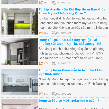
hoàn hảo và bảo quản chúng trong thời gian dài.
462
23/10/2023
Tủ Bếp Acrylic - Sự Kết Hợp Hoàn Hảo Giữa
Thẩm Mỹ và Chức Năng Quận 7
Khi bạn quyết định đầu tư vào tủ bếp acrylic, bạn
đang chọn một giải pháp thẩm mỹ và chức năng
hoàn hảo cho không gian bếp của mình. Nếu bạn
muốn tạo ra một không gian bếp đẹp và tiện nghi,
357
22/10/2023
tủ bếp acrylic chính là sự lựa chọn thông minh.
Đóng Tủ Quần Áo Gỗ Công Nghiệp Tại
Phường Sài Gòn – Uy Tín, Giá Xưởng, Thi
Công Nhanh.
Bạn đang có nhu cầu đóng tủ quần áo gỗ công
nghiệp tại các phường ở Sài Gòn – TP.HCM?
Bạn muốn sở hữu một chiếc tủ áo đẹp, sang
trọng, đúng kích thước, tiện dụng và giá phải
172
18/06/2025
chăng? Hãy để xưởng nội thất chuyên thi công tủ
Thi công hoàn thiện mẫu tủ bếp chữ I khu
gỗ theo yêu cầu của chúng tôi đồng hành cùng
vực Bình Dương
bạn!
Nhận đặt đóng tủ bếp chữ I giá rẻ cho các không
gian nội thất chung cư tại khu vực Bình Dương
577
03/08/2022
Đóng tủ bếp gỗ MDF melamine ở quận 7