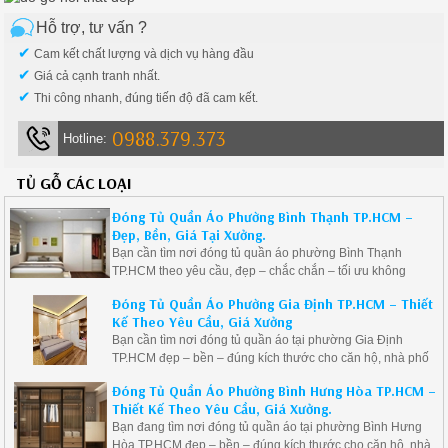
Hỗ trợ, tư vấn ?
✔
Cam kết chất lượng và dịch vụ hàng đầu
✔
Giá cả cạnh tranh nhất.
✔
Thi công nhanh, đúng tiến độ đã cam kết.
0988.379.373
Hotline:
TỦ GỖ CÁC LOẠI
Đóng Tủ Quần Áo Phường Bình Thạnh TP.HCM –
Đẹp, Bền, Giá Tại Xưởng.
Bạn cần tìm nơi đóng tủ quần áo phường Bình Thạnh
TP.HCM theo yêu cầu, đẹp – chắc chắn – tối ưu không
gian? Chúng tôi chuyên thiết kế, thi công tủ quần áo gỗ
Đóng Tủ Quần Áo Phường Gia Định TP.HCM – Thiết
công nghiệp hiện đại, đa dạng mẫu mã, sản xuất trực tiếp
Kế Theo Yêu Cầu, Giá Xưởng
tại xưởng với giá tốt.
Bạn cần tìm nơi đóng tủ quần áo tại phường Gia Định
TP.HCM đẹp – bền – đúng kích thước cho căn hộ, nhà phố
hoặc biệt thự? Chúng tôi chuyên thi công tủ quần áo gỗ
Đóng Tủ Quần Áo Phường Bình Hưng Hòa TP.HCM –
công nghiệp tại Gia Định, thiết kế theo nhu cầu, tối ưu công
Thiết Kế Theo Yêu Cầu, Giá Xưởng.
năng sử dụng, mang lại không gian sống tiện nghi và sang
Bạn đang tìm nơi đóng tủ quần áo tại phường Bình Hưng
trọng.
Hòa TP.HCM đẹp – bền – đúng kích thước cho căn hộ, nhà