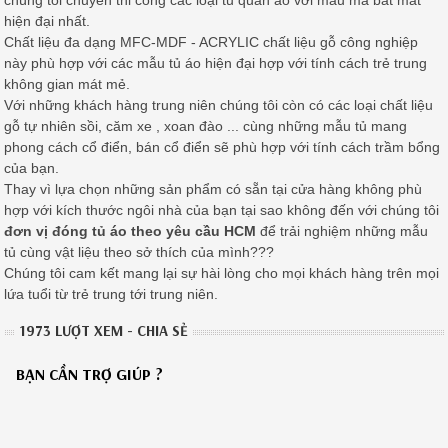
chúng tôi chuyên thi công các loại tủ quần áo với mẫu mã bắt mắt
hiện đại nhất.
Chất liệu đa dạng MFC-MDF - ACRYLIC chất liệu gỗ công nghiệp
này phù hợp với các mẫu tủ áo hiện đại hợp với tính cách trẻ trung
không gian mát mẻ.
Với những khách hàng trung niên chúng tôi còn có các loại chất liệu
gỗ tự nhiên sồi, căm xe , xoan đào ... cùng những mẫu tủ mang
phong cách cổ điển, bán cổ điển sẽ phù hợp với tính cách trầm bổng
của bạn.
Thay vì lựa chọn những sản phẩm có sẵn tại cửa hàng không phù
hợp với kích thước ngôi nhà của bạn tại sao không đến với chúng tôi
đơn vị đóng tủ áo theo yêu cầu HCM
để trải nghiệm những mẫu
tủ cùng vật liệu theo sở thích của mình???
Chúng tôi cam kết mang lại sự hài lòng cho mọi khách hàng trên mọi
lứa tuổi từ trẻ trung tới trung niên.
1973 LƯỢT XEM - CHIA SẺ
BẠN CẦN TRỢ GIÚP ?