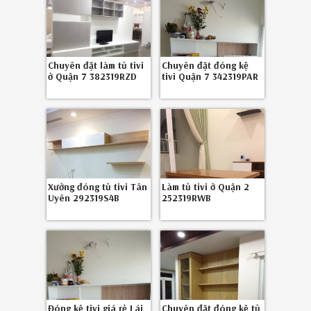
Chuyên đặt làm tủ tivi
Chuyên đặt đóng kệ
ở Quận 7 382319RZD
tivi Quận 7 342319PAR
Xưởng đóng tủ tivi Tân
Làm tủ tivi ở Quận 2
Uyên 292319S4B
252319RWB
Đóng kệ tivi giá rẻ Lái
Chuyên đặt đóng kệ tủ