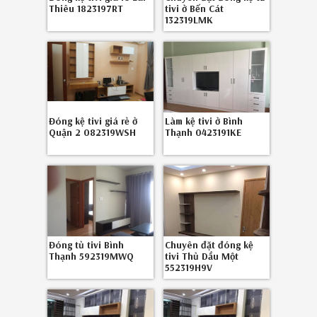
Thiêu 1823197RT
tivi ở Bến Cát
132319LMK
Đóng kệ tivi giá rẻ ở
Làm kệ tivi ở Bình
Quận 2 082319WSH
Thạnh 0423191KE
Đóng tủ tivi Bình
Chuyên đặt đóng kệ
Thạnh 592319MWQ
tivi Thủ Dầu Một
552319H9V