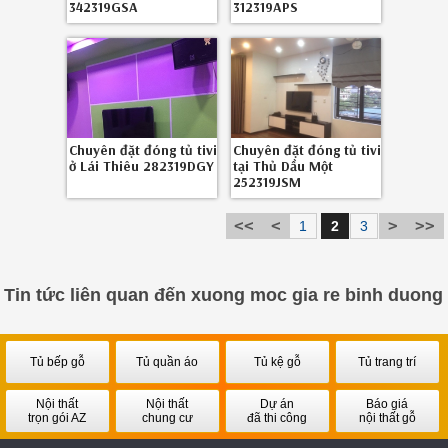
342319GSA
312319APS
Chuyên đặt đóng tủ tivi
Chuyên đặt đóng tủ tivi
ở Lái Thiêu 282319DGY
tại Thủ Dầu Một
252319JSM
1
2
3
Tin tức liên quan đến
xuong moc gia re binh duong
Tủ bếp gỗ
Tủ quần áo
Tủ kệ gỗ
Tủ trang trí
Nội thất
Nội thất
Dự án
Báo giá
trọn gói AZ
chung cư
đã thi công
nội thất gỗ