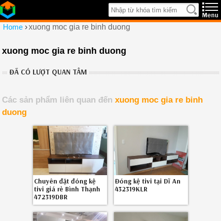
›
Home
xuong moc gia re binh duong
xuong moc gia re binh duong
ĐÃ CÓ LƯỢT QUAN TÂM
Các sản phẩm liên quan đến
xuong moc gia re binh
duong
Chuyên đặt đóng kệ
Đóng kệ tivi tại Dĩ An
tivi giá rẻ Bình Thạnh
432319KLR
472319DBR