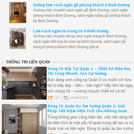
Xưởng làm vách ngăn gỗ phòng khách ở Bình Dương
Xưởng mộc chuyên vách ngăn gỗ Bình Dương, vách ngăn
phòng khách Bình Dương, vách ngăn bằng gỗ phòng khách
tại Bình Dương
Làm vách ngăn tủ trang trí ở Bình Dương
Xưởng mộc chuyên đóng vách ngăn trang trí Bình Dương,
vách ngăn kết hợp tủ rượu tại Bình Dương, vách ngăn gỗ
trang trí phòng khách Bình Dương giá rẻ
THÔNG TIN LIÊN QUAN
Đóng Tủ Bếp Tại Quận 2 – Thiết Kế Hiện Đại,
Thi Công Nhanh, Giá Tại Xưởng.
Bạn đang sinh sống tại Quận 2 và muốn sở hữu
bộ tủ bếp đẹp – bền – tiện nghi? Hãy liên hệ ngay
với chúng tôi – xưởng chuyên thiết kế và thi
công tủ bếp theo yêu cầu tại Quận 2, đảm bảo gi
197
16/06/2025
trực tiếp từ xưởng, không qua trung gian.
Đóng Tủ Quần Áo Âm Tường Quận 2: Giải
Pháp Tiết Kiệm Diện Tích Cho Không Gian
Sống.
Trong không gian sống hiện đại, việc tận dụng tối
đa diện tích là một yếu tố quan trọng để tạo ra sự
thoải mái và tiện nghi. Đóng tủ quần áo âm tườn