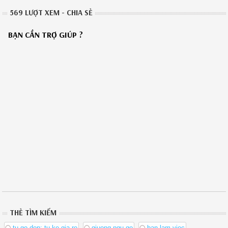
569 LƯỢT XEM - CHIA SẺ
BẠN CẦN TRỢ GIÚP ?
THẺ TÌM KIẾM
tu go dep; tu ke gia re
giuong ngu go
ban lam viec