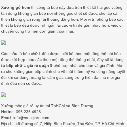
Xưởng gỗ hcm
thi công tủ bếp này dựa trên thiết kế hai góc vuông
tận dụng không gian bếp nơi những góc chết sẽ được che lấp cải
thiện không gian rộng rãi thoáng đãng hơn. Mọi vị trí phòng bếp các
thiết bị bếp đều được rút ngắn lại các vị trí để gần nhau hơn, việc di
chuyển cũng trở nên đơn giản thoải mái.
Các mẫu tủ bếp chữ L đều được thiết kế theo một tổng thể hài hòa
được kết hợp màu sắc theo một tổng thể thống nhất, đây sẽ là dòng
tủ bếp chữ L giá rẻ quận 9
phù hợp nhất cho bạn và gia đình, Mở
ra cho không gian bếp chỉnh chu về mặt thẩm mỹ và công năng tuyệt
đối khi sử dụng, mang lại cảm giác sang trọng hiện đại mà mọi gia
đình đều nên có được.
Xưởng mộc giá rẻ uy tín tại TpHCM và Bình Dương
Hotline: 096.235.4928
Email: info@mocgiare.com
Địa chỉ: 49 đường số 7, Hiệp Bình Phước, Thủ Đức, TP. Hồ Chí Minh