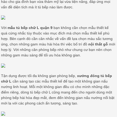
hảo cho gia đình bạn vừa thảm mỹ lại vừa tiện năng, đáp ứng mọi
vấn đề diện tích mà ít tủ bếp nào làm được.
Với
mẫu tủ bếp chữ L quận 9
bạn không cần chọn mẫu thiết kế
quá cứng nhắc tùy thuộc vào mục đích mà chọn mẫu thiết kế phù
hợp. Bên cạnh đó cần cân nhắc về vấn đề lựa chọn màu sắc tương
ứng, chọn những gam màu hài hòa thì việc bố trí đồ
nội thất gỗ
mới
hợp lý. Với những căn phòng bếp nhỏ như chung cư bạn nên chọn
những gam màu sáng để tối ưu hóa không gian.
Tận dụng được tối đa không gian phòng bếp,
xưởng đóng tủ bếp
chữ L
cần sáng tạo các mẫu thiết kế để tạo một không gian nấu
nướng linh hoạt. Mỗi một không gian đều có cho mình những đặc
điểm riêng, dòng tủ bếp chữ L cũng mang đến cho người dùng một
phòng bếp hài hòa đẹp mắt, đem đến không gian nấu nướng nổi bật
mới lạ với các phong cách ấn tượng, sáng tạo.