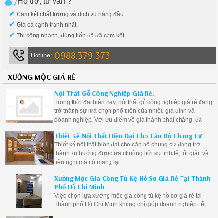
Hỗ trợ, tư vấn ?
✔
Cam kết chất lượng và dịch vụ hàng đầu
✔
Giá cả cạnh tranh nhất.
✔
Thi công nhanh, đúng tiến độ đã cam kết.
0988.379.373
Hotline:
XƯỞNG MỘC GIÁ RẺ
Nội Thất Gỗ Công Nghiệp Giá Rẻ.
Trong thời đại hiện nay, nội thất gỗ công nghiệp giá rẻ đang
trở thành sự lựa chọn phổ biến của nhiều gia đình và
doanh nghiệp. Với ưu điểm về giá thành phải chăng, đa
dạng mẫu mã và độ bền cao, nội thất gỗ công nghiệp là giải
Thiết Kế Nội Thất Hiện Đại Cho Căn Hộ Chung Cư
pháp lý tưởng cho những ai muốn tạo ra không gian sống
Thiết kế nội thất hiện đại cho căn hộ chung cư đang trở
hiện đại mà vẫn tiết kiệm chi phí.
thành xu hướng được ưa chuộng bởi sự tinh tế, tối giản và
tiện nghi mà nó mang lại.
Xưởng Mộc Gia Công Tủ Kệ Hồ Sơ Giá Rẻ Tại Thành
Phố Hồ Chí Minh
Việc chọn lựa xưởng mộc gia công tủ kệ hồ sơ giá rẻ tại
Thành phố Hồ Chí Minh không chỉ giúp doanh nghiệp tiết
kiệm chi phí mà còn đảm bảo được chất lượng sản phẩm.