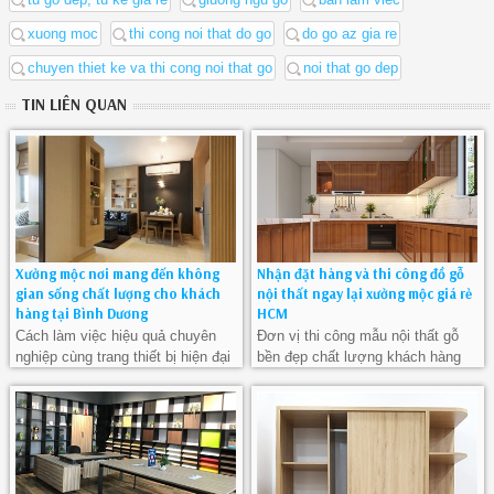
xuong moc
thi cong noi that do go
do go az gia re
chuyen thiet ke va thi cong noi that go
noi that go dep
TIN LIÊN QUAN
Xưởng mộc nơi mang đến không
Nhận đặt hàng và thi công đồ gỗ
gian sống chất lượng cho khách
nội thất ngay lại xưởng mộc giá rẻ
hàng tại Bình Dương
HCM
Cách làm việc hiệu quả chuyên
Đơn vị thi công mẫu nội thất gỗ
nghiệp cùng trang thiết bị hiện đại
bền đẹp chất lượng khách hàng
đã dễ dàng thực hiện các sản
có thể tuyệt đối yên tâm khi sử
phẩm nội thất gỗ đẹp nhất.
dụng sản phẩm của chúng tôi