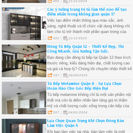
ở Quận 2 là một trong những giải pháp thông
465
21/11/2024
minh giúp bạn tối ưu không gian, đồng thời tạo ra
Các ý tưởng trang trí tủ làm thế nào để tạo
một không gian lưu trữ gọn gàng, ngăn nắp. Nếu
điểm nhấn trong không gian quận 3?
bạn đang tìm kiếm một chiếc tủ quần áo vừa đẹp
Việc tạo điểm nhấn thông qua màu sắc, ánh
mắt, vừa tiết kiệm diện tích cho ngôi nhà của
sáng, nghệ thuật và tổ chức vật dụng không chỉ
mình, bài viết này sẽ cung cấp những thông tin
làm cho tủ trở thành một phần quan trọng của
hữu ích về dịch vụ đóng tủ quần áo âm tường tại
không gian sống
422
11/11/2023
Quận 2.
Đóng Tủ Bếp Quận 12 – Thiết Kế Đẹp, Thi
Công Nhanh, Giá Xưởng Tận Gốc.
Bạn đang cần đóng tủ bếp tại Quận 12 theo kích
thước riêng, kiểu dáng hiện đại, chất lượng cao
và giá cả hợp lý? Chúng tôi chuyên nhận thiết kế
& thi công tủ bếp tại nhà, phù hợp với mọi không
197
08/06/2025
gian: nhà phố, căn hộ, chung cư, biệt thự.
Tủ Bếp Melamine Quận 8 - Sự Lựa Chọn
Hoàn Hảo Cho Góc Bếp Hiện Đại
Tủ bếp melamine không chỉ là một sản phẩm nội
thất mà còn là điểm nhấn làm tăng giá trị thẩm
mỹ và chất lượng cuộc sống trong căn bếp của
bạn.
507
04/01/2024
Lựa Chọn Quan Trọng Khi Chọn Đóng Bàn
Làm Việc Quận 4
Khi bạn làm việc tại nhà, bàn làm việc là một