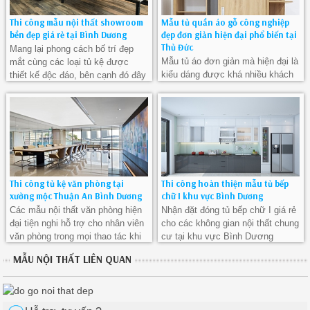
Thi công mẫu nội thất showroom
Mẫu tủ quần áo gỗ công nghiệp
bền đẹp giá rẻ tại Bình Dương
đẹp đơn giản hiện đại phổ biến tại
Thủ Đức
Mang lại phong cách bố trí đẹp
Mẫu tủ áo đơn giản mà hiện đại là
mắt cùng các loại tủ kệ được
kiểu dáng được khá nhiều khách
thiết kế độc đáo, bên cạnh đó đây
hàng lựa chọn cho không gian
còn là khu vực thể hiện giá trị
phòng ngủ của gia đình, tuy đơn
thẩm mỹ của một cá nhân một
giản nhưng vẫn toát lên nét độc
doanh nghiệp nào đó.
đáo và sang trọng
Thi công tủ kệ văn phòng tại
Thi công hoàn thiện mẫu tủ bếp
xưởng mộc Thuận An Bình Dương
chữ I khu vực Bình Dương
Các mẫu nội thất văn phòng hiện
Nhận đặt đóng tủ bếp chữ I giá rẻ
đại tiện nghi hỗ trợ cho nhân viên
cho các không gian nội thất chung
văn phòng trong mọi thao tác khi
cư tại khu vực Bình Dương
làm việc, nên chọn địa chỉ uy tín
MẪU NỘI THẤT LIÊN QUAN
để có những sản phẩm chất
lượng nhất tại Bình Dương