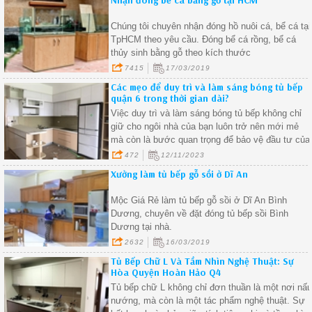
kiệm diện tích và tối ưu hóa không gian.
Chúng tôi chuyên nhận đóng hồ nuôi cá, bể cá tại
TpHCM theo yêu cầu. Đóng bể cá rồng, bể cá
thủy sinh bằng gỗ theo kích thước
7415
17/03/2019
Các mẹo để duy trì và làm sáng bóng tủ bếp
quận 6 trong thời gian dài?
Việc duy trì và làm sáng bóng tủ bếp không chỉ
giữ cho ngôi nhà của bạn luôn trở nên mới mẻ
mà còn là bước quan trọng để bảo vệ đầu tư của
bạn.
472
12/11/2023
Xưởng làm tủ bếp gỗ sồi ở Dĩ An
Mộc Giá Rẻ làm tủ bếp gỗ sồi ở Dĩ An Bình
Dương, chuyên về đặt đóng tủ bếp sồi Bình
Dương tại nhà.
2632
16/03/2019
Tủ Bếp Chữ L Và Tầm Nhìn Nghệ Thuật: Sự
Hòa Quyện Hoàn Hảo Q4
Tủ bếp chữ L không chỉ đơn thuần là một nơi nấ
nướng, mà còn là một tác phẩm nghệ thuật. Sự