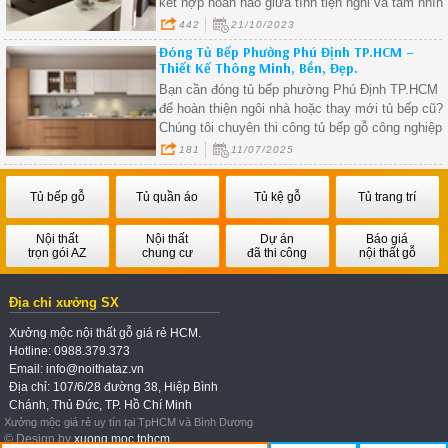
kết hợp hoàn hảo giữa tính tiện nghi và tầm nhìn
nghệ thuật đã tạo ra không gian sống độc đáo và
442
21/10/2023
ấn tượng.
Đóng Tủ Bếp Phường Phú Định TP.HCM –
Thiết Kế Thông Minh, Bền, Đẹp.
Bạn cần đóng tủ bếp phường Phú Định TP.HCM
để hoàn thiện ngôi nhà hoặc thay mới tủ bếp cũ?
Chúng tôi chuyên thi công tủ bếp gỗ công nghiệp
tại phường Phú Định, thiết kế theo diện tích thực
181
11/07/2025
tế – thi công tại nhà – giá tại xưởng.
Tủ bếp gỗ
Tủ quần áo
Tủ kệ gỗ
Tủ trang trí
Nội thất
Nội thất
Dự án
Báo giá
trọn gói AZ
chung cư
đã thi công
nội thất gỗ
Địa chỉ xưởng SX
Xưởng mộc nội thất gỗ giá rẻ HCM.
Hotline: 0988.379.373
Email: info@noithataz.vn
Địa chỉ: 107/6/28 đường 38, Hiệp Bình
Chánh, Thủ Đức, TP. Hồ Chí Minh
Xưởng mộc giá rẻ uy tín tại TpHCM và Bình Dương
© Design by
xuong moc tphcm