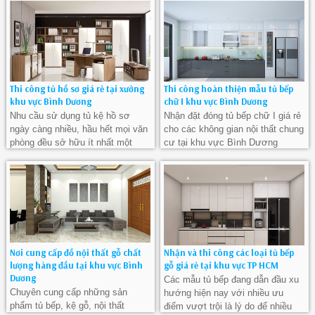
để có những sản phẩm chất
xưởng mộc chúng tôi.
lượng nhất tại Bình Dương
Thi công tủ hồ sơ giá rẻ tại xưởng
Thi công hoàn thiện mẫu tủ bếp
khu vực Bình Dương
chữ I khu vực Bình Dương
Nhu cầu sử dụng tủ kệ hồ sơ
Nhận đặt đóng tủ bếp chữ I giá rẻ
ngày càng nhiều, hầu hết mọi văn
cho các không gian nội thất chung
phòng đều sở hữu ít nhất một
cư tại khu vực Bình Dương
chiếc tủ này. Nó đáp ứng đầy đủ
mọi nhu cầu cần của một văn
phòng bên cạnh đó còn tăng tính
thẩm mỹ cho không gian.
Nơi cung cấp đồ nội thất gỗ chất
Nhận và thi công các loại tủ bếp
lượng hàng đầu tại khu vực Bình
gỗ giá rẻ tại khu vực TP HCM
Dương
Các mẫu tủ bếp đang dẫn đầu xu
Chuyên cung cấp những sản
hướng hiện nay với nhiều ưu
phẩm tủ bếp, kệ gỗ, nội thất
điểm vượt trội là lý do để nhiều