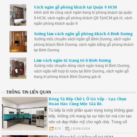
Vách ngăn gỗ phòng khách tại Quận 9 HCM
Hình ảnh thi công vách ngăn trang trí phòng khách tại quận
9 HCM, vách ngăn gỗ phòng khách Q9 TpHCM giá rẻ, vách
ngăn phòng khách quận 9
Xưởng làm vách ngăn gỗ phòng khách ở Bình Dương
Xưởng mộc chuyên vách ngăn gỗ Bình Dương, vách ngăn
phòng khách Bình Dương, vách ngăn bằng gỗ phòng khách
tại Bình Dương
Làm vách ngăn tủ trang trí ở Bình Dương
Xưởng mộc chuyên đóng vách ngăn trang trí Bình Dương,
vách ngăn kết hợp tủ rượu tại Bình Dương, vách ngăn gỗ
trang trí phòng khách Bình Dương giá rẻ
THÔNG TIN LIÊN QUAN
Đóng Tủ Bếp Chữ L Ở Gò Vấp - Lựa Chọn
Hoàn Hảo Cùng Mộc Giá Rẻ.
Tủ bếp là một phần quan trọng trong không gian
bếp, không chỉ mang lại sự tiện lợi mà còn tạo
nên vẻ đẹp thẩm mỹ cho ngôi nhà. Trong số
nhiều kiểu dáng tủ bếp hiện nay, tủ bếp chữ L
579
15/09/2024
luôn được yêu thích nhờ vào tính đa năng, tiết
Nhận đóng bể cá bằng gỗ tại HCM