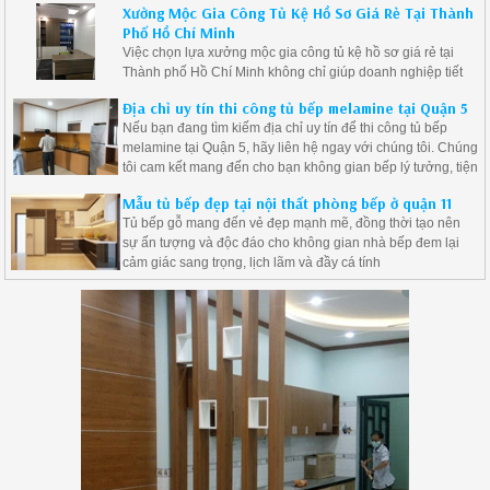
Xưởng Mộc Gia Công Tủ Kệ Hồ Sơ Giá Rẻ Tại Thành
Phố Hồ Chí Minh
Việc chọn lựa xưởng mộc gia công tủ kệ hồ sơ giá rẻ tại
Thành phố Hồ Chí Minh không chỉ giúp doanh nghiệp tiết
kiệm chi phí mà còn đảm bảo được chất lượng sản phẩm.
Địa chỉ uy tín thi công tủ bếp melamine tại Quận 5
Nếu bạn đang tìm kiếm địa chỉ uy tín để thi công tủ bếp
melamine tại Quận 5, hãy liên hệ ngay với chúng tôi. Chúng
tôi cam kết mang đến cho bạn không gian bếp lý tưởng, tiện
nghi và đẹp mắt.
Mẫu tủ bếp đẹp tại nội thất phòng bếp ở quận 11
Tủ bếp gỗ mang đến vẻ đẹp mạnh mẽ, đồng thời tạo nên
sự ấn tượng và độc đáo cho không gian nhà bếp đem lại
cảm giác sang trọng, lịch lãm và đầy cá tính