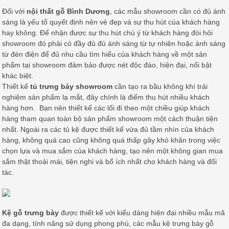
Đối với
nội thất gỗ Bình Dương
, các mẫu showroom cần có đủ ánh
sáng là yếu tố quyết định nên vẻ đẹp và sự thu hút của khách hàng
hay không. Để nhận được sự thu hút chú ý từ khách hàng đòi hỏi
showroom đó phải có đầy đủ đủ ánh sáng từ tự nhiên hoặc ánh sáng
từ đèn điện để đủ nhu cầu tìm hiểu của khách hàng về một sản
phẩm tại showroom đảm bảo được nét độc đáo, hiện đại, nổi bật
khác biệt.
Thiết kế
tủ trưng bày showroom
cần tạo ra bầu không khí trải
nghiệm sản phẩm lạ mắt, đây chính là điểm thu hút nhiều khách
hàng hơn. Bạn nên thiết kế các lối đi theo một chiều giúp khách
hàng tham quan toàn bộ sản phẩm showroom một cách thuận tiện
nhất. Ngoài ra các tủ kệ được thiết kế vừa đủ tầm nhìn của khách
hàng, không quá cao cũng không quá thấp gây khó khăn trong việc
chọn lựa và mua sắm của khách hàng, tạo nên một không gian mua
sắm thật thoải mái, tiện nghi và bổ ích nhất cho khách hàng và đối
tác.
Kệ gỗ trưng bày
được thiết kế
với kiểu dáng hiện đại nhiều mẫu mã
đa dạng, tính năng sử dụng phong phú, các mẫu kệ trưng bày gỗ