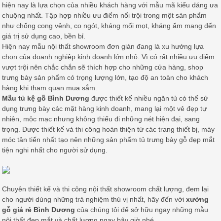
hiện nay là lựa chọn của nhiều khách hàng với mẫu mã kiểu dáng ưa
chuộng nhất. Tập hợp nhiều ưu điểm nổi trội trong một sản phẩm
như chống cong vênh, co ngót, kháng mối mọt, kháng ẩm mang đến
giá trị sử dụng cao, bền bỉ.
Hiện nay mẫu nội thất showroom đơn giản đang là xu hướng lựa
chọn của doanh nghiệp kinh doanh lớn nhỏ. Vì có rất nhiều ưu điểm
vượt trội nên chắc chắn sẽ thích hợp cho những cửa hàng, shop
trưng bày sản phẩm có trọng lượng lớn, tạo độ an toàn cho khách
hàng khi tham quan mua sắm.
Mẫu tủ kệ gỗ Bình Dương
được thiết kế nhiều ngăn tủ có thể sử
dụng trưng bày các mặt hàng kinh doanh, mang lại một vẻ đẹp tự
nhiên, mộc mạc nhưng không thiếu đi những nét hiện đại, sang
trọng. Được thiết kế và thi công hoàn thiện từ các trang thiết bị, máy
móc tân tiến nhất tạo nên những sản phẩm tủ trưng bày gỗ đẹp mắt
tiện nghi nhất cho người sử dụng.
Chuyên thiết kế và thi công nội thất showroom chất lượng, đem lại
cho người dùng những trả nghiệm thú vị nhất, hãy đến với
xưởng
gỗ giá rẻ Bình Dương
của chúng tôi để sở hữu ngay những mẫu
nội thất đẹp mắt và chất lượng ngay bây giờ nhé.