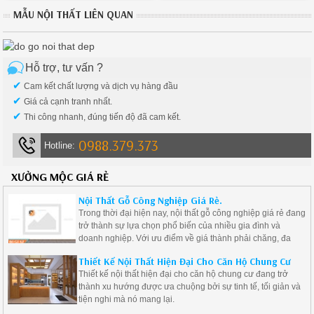
phòng khách, phòng ngủ, phòng
gia đình Việt tin dùng
MẪU NỘI THẤT LIÊN QUAN
bếp, văn phòng... với những dòng
nội thất chất lượng đảm bảo về
độ bền thẩm mỹ cho không gian
sống của bạn
Hỗ trợ, tư vấn ?
✔
Cam kết chất lượng và dịch vụ hàng đầu
✔
Giá cả cạnh tranh nhất.
✔
Thi công nhanh, đúng tiến độ đã cam kết.
0988.379.373
Hotline:
XƯỞNG MỘC GIÁ RẺ
Nội Thất Gỗ Công Nghiệp Giá Rẻ.
Trong thời đại hiện nay, nội thất gỗ công nghiệp giá rẻ đang
trở thành sự lựa chọn phổ biến của nhiều gia đình và
doanh nghiệp. Với ưu điểm về giá thành phải chăng, đa
dạng mẫu mã và độ bền cao, nội thất gỗ công nghiệp là giải
Thiết Kế Nội Thất Hiện Đại Cho Căn Hộ Chung Cư
pháp lý tưởng cho những ai muốn tạo ra không gian sống
Thiết kế nội thất hiện đại cho căn hộ chung cư đang trở
hiện đại mà vẫn tiết kiệm chi phí.
thành xu hướng được ưa chuộng bởi sự tinh tế, tối giản và
tiện nghi mà nó mang lại.