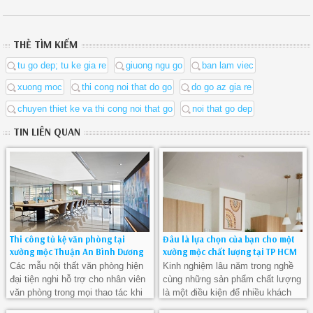
THẺ TÌM KIẾM
tu go dep; tu ke gia re
giuong ngu go
ban lam viec
xuong moc
thi cong noi that do go
do go az gia re
chuyen thiet ke va thi cong noi that go
noi that go dep
TIN LIÊN QUAN
Thi công tủ kệ văn phòng tại
Đâu là lựa chọn của bạn cho một
xưởng mộc Thuận An Bình Dương
xưởng mộc chất lượng tại TP HCM
Các mẫu nội thất văn phòng hiện
Kinh nghiệm lâu năm trong nghề
đại tiện nghi hỗ trợ cho nhân viên
cùng những sản phẩm chất lượng
văn phòng trong mọi thao tác khi
là một điều kiện để nhiều khách
làm việc, nên chọn địa chỉ uy tín
hàng có thể đặt trọn niềm tin cho