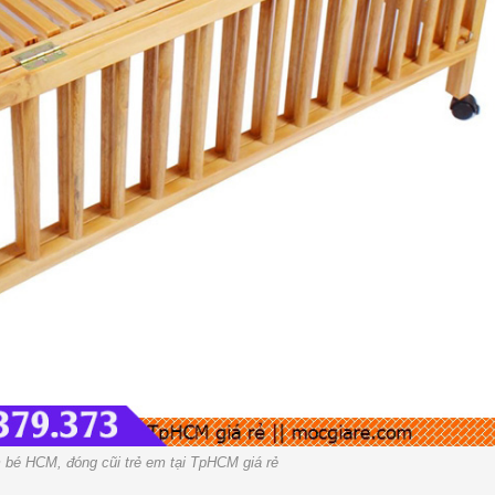
bé HCM, đóng cũi trẻ em tại TpHCM giá rẻ