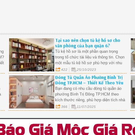
Tại sao nên chọn tủ kệ hồ sơ cho
văn phòng của bạn quận 6?
óng
Tủ kệ hồ sơ là một phần quan trọng
M?
trong tổ chức tài liệu và thông tin. Chọn
iết
một mẫu tủ kệ hồ sơ phù hợp với nhu
ệp
cầu của bạn và không gian làm việc sẽ
422
25/10/2023
giúp bạn tối ưu hóa sự hiệu quả
Đóng Tủ Quần Áo Phường Bình Trị
Đông TP.HCM – Thiết Kế Theo Yêu
Cầu, Giá Xưởng
n
Bạn đang có nhu cầu đóng tủ quần áo
à
phường Bình Trị Đông TP.HCM theo
kích thước riêng, phù hợp diện tích nhà
phố hoặc căn hộ? Chúng tôi chuyên thi
366
11/07/2025
công tủ quần áo gỗ công nghiệp tại
phường Bình Trị Đông, thiết kế hiện đại
– công năng tối ưu – giá tận xưởng.