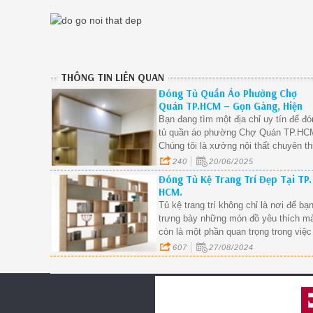
THÔNG TIN LIÊN QUAN
Đóng Tủ Quần Áo Phường Chợ
Quán TP.HCM – Gọn Gàng, Hiện
Đại, Giá Xưởng.
Bạn đang tìm một địa chỉ uy tín để đ
tủ quần áo phường Chợ Quán TP.HC
Chúng tôi là xưởng nội thất chuyên th
kế – thi công tủ quần áo gỗ công nghi
240
20/06/2025
tại phường Chợ Quán, cam kết mẫu
Đóng Tủ Kệ Trang Trí Đẹp Tại TP.
đẹp – đúng kích thước – giá trực tiếp
HCM.
tại xưởng.
Tủ kệ trang trí không chỉ là nơi để bạ
trưng bày những món đồ yêu thích m
còn là một phần quan trọng trong việc
tạo nên không gian sống thẩm mỹ và
607
27/08/2024
tiện nghi.