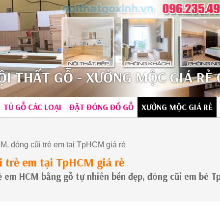
I THẤT GỖ - XƯỞNG MỘC GIÁ RẺ 0
TỦ GỖ CÁC LOẠI
ĐẶT ĐÓNG ĐỒ GỖ
XƯỞNG MỘC GIÁ RẺ
, đóng cũi trẻ em tại TpHCM giá rẻ
 trẻ em tại TpHCM giá rẻ
ẻ em HCM bằng gỗ tự nhiên bền đẹp, đóng cũi em bé 