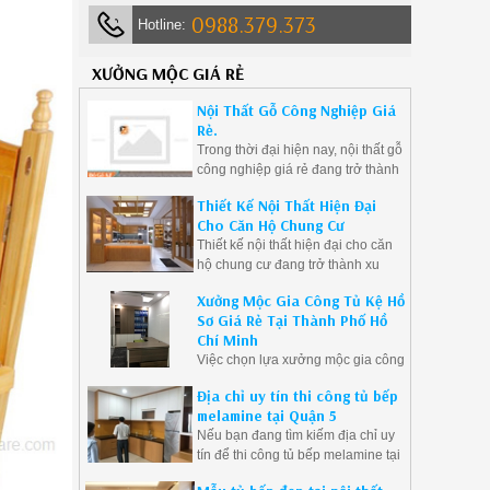
0988.379.373
Hotline:
XƯỞNG MỘC GIÁ RẺ
Nội Thất Gỗ Công Nghiệp Giá
Rẻ.
Trong thời đại hiện nay, nội thất gỗ
công nghiệp giá rẻ đang trở thành
sự lựa chọn phổ biến của nhiều
Thiết Kế Nội Thất Hiện Đại
gia đình và doanh nghiệp. Với ưu
Cho Căn Hộ Chung Cư
điểm về giá thành phải chăng, đa
Thiết kế nội thất hiện đại cho căn
dạng mẫu mã và độ bền cao, nội
hộ chung cư đang trở thành xu
thất gỗ công nghiệp là giải pháp lý
hướng được ưa chuộng bởi sự
tưởng cho những ai muốn tạo ra
Xưởng Mộc Gia Công Tủ Kệ Hồ
tinh tế, tối giản và tiện nghi mà nó
không gian sống hiện đại mà vẫn
Sơ Giá Rẻ Tại Thành Phố Hồ
mang lại.
tiết kiệm chi phí.
Chí Minh
Việc chọn lựa xưởng mộc gia công
tủ kệ hồ sơ giá rẻ tại Thành phố
Địa chỉ uy tín thi công tủ bếp
Hồ Chí Minh không chỉ giúp doanh
melamine tại Quận 5
nghiệp tiết kiệm chi phí mà còn
Nếu bạn đang tìm kiếm địa chỉ uy
đảm bảo được chất lượng sản
tín để thi công tủ bếp melamine tại
phẩm.
Quận 5, hãy liên hệ ngay với