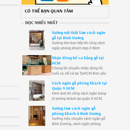
CÓ THỂ BẠN QUAN TÂM
ĐỌC NHIỀU NHẤT
Xưởng nội thất làm vách ngăn
gỗ tại Bình Dương
Xưởng làm trực tiếp thi công vách
ngăn phòng khách đẹp ở Bình
Dương, vách ngăn gỗ Bình Dương
Nhận đóng bể cá bằng gỗ tại
giá rẻ
HCM
Chúng tôi chuyên nhận đóng hồ
nuôi cá, bể cá tại TpHCM theo yêu
cầu. Đóng bể cá rồng, bể cá thủy
Vách ngăn gỗ phòng khách tại
sinh bằng gỗ theo kích thước
Quận 9 HCM
Hình ảnh thi công vách ngăn trang
trí phòng khách tại quận 9 HCM,
vách ngăn gỗ phòng khách Q9
Xưởng làm vách ngăn gỗ
TpHCM giá rẻ, vách ngăn phòng
phòng khách ở Bình Dương
khách quận 9
Xưởng mộc chuyên vách ngăn gỗ
Bình Dương, vách ngăn phòng
khách Bình Dương, vách ngăn