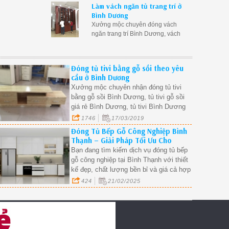
Làm vách ngăn tủ trang trí ở
bằng gỗ phòng khách tại Bình
Bình Dương
Dương
Xưởng mộc chuyên đóng vách
ngăn trang trí Bình Dương, vách
ngăn kết hợp tủ rượu tại Bình
Dương, vách ngăn gỗ trang trí
phòng khách Bình Dương giá rẻ
Đóng tủ tivi bằng gỗ sồi theo yêu
cầu ở Bình Dương
Xưởng mộc chuyên nhận đóng tủ tivi
bằng gỗ sồi Bình Dương, tủ tivi gỗ sồi
giá rẻ Bình Dương, tủ tivi Bình Dương
đẹp rẻ
1746
17/03/2019
Đóng Tủ Bếp Gỗ Công Nghiệp Bình
Thạnh – Giải Pháp Tối Ưu Cho
Không Gian Hiện Đại.
Bạn đang tìm kiếm dịch vụ đóng tủ bếp
gỗ công nghiệp tại Bình Thạnh với thiết
kế đẹp, chất lượng bền bỉ và giá cả hợp
lý? Tủ bếp gỗ công nghiệp MDF, MFC,
424
21/02/2025
HDF đang trở thành xu hướng nhờ tính
thẩm mỹ cao, khả năng chống ẩm,
chống mối mọt tốt và phù hợp với nhiều
phong cách nội thất hiện đại.