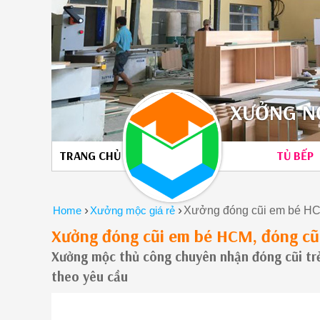
XƯỞNG NỘ
TRANG CHỦ
TỦ BẾP
›
›
Home
Xưởng mộc giá rẻ
Xưởng đóng cũi em bé HCM
Xưởng đóng cũi em bé HCM, đóng cũi
Xưởng mộc thủ công chuyên nhận đóng cũi tr
theo yêu cầu