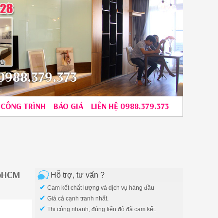
988.379.373
CÔNG TRÌNH
BÁO GIÁ
LIÊN HỆ 0988.379.373
TpHCM
Hỗ trợ, tư vấn ?
✔
Cam kết chất lượng và dịch vụ hàng đầu
✔
Giá cả cạnh tranh nhất.
✔
Thi công nhanh, đúng tiến độ đã cam kết.