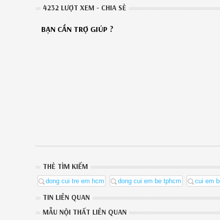
4232 LƯỢT XEM - CHIA SẺ
BẠN CẦN TRỢ GIÚP ?
THẺ TÌM KIẾM
dong cui tre em hcm
dong cui em be tphcm
cui em b
TIN LIÊN QUAN
MẪU NỘI THẤT LIÊN QUAN