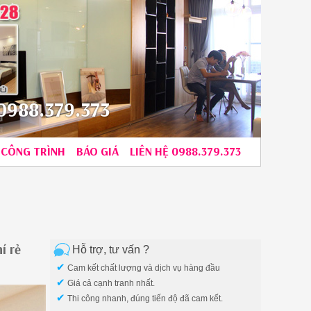
988.379.373
CÔNG TRÌNH
BÁO GIÁ
LIÊN HỆ 0988.379.373
í rẻ
Hỗ trợ, tư vấn ?
✔
Cam kết chất lượng và dịch vụ hàng đầu
✔
Giá cả cạnh tranh nhất.
✔
Thi công nhanh, đúng tiến độ đã cam kết.