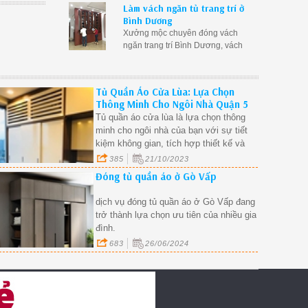
Làm vách ngăn tủ trang trí ở
bằng gỗ phòng khách tại Bình
Bình Dương
Dương
Xưởng mộc chuyên đóng vách
ngăn trang trí Bình Dương, vách
ngăn kết hợp tủ rượu tại Bình
Dương, vách ngăn gỗ trang trí
phòng khách Bình Dương giá rẻ
Tủ Quần Áo Cửa Lùa: Lựa Chọn
Thông Minh Cho Ngôi Nhà Quận 5
Tủ quần áo cửa lùa là lựa chọn thông
minh cho ngôi nhà của bạn với sự tiết
kiệm không gian, tích hợp thiết kế và
thẩm mỹ, dễ dàng truy cập và tổ chức.
385
21/10/2023
Đóng tủ quần áo ở Gò Vấp
dịch vụ đóng tủ quần áo ở Gò Vấp đang
trở thành lựa chọn ưu tiên của nhiều gia
đình.
683
26/06/2024