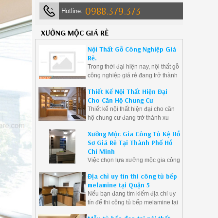
0988.379.373
Hotline:
XƯỞNG MỘC GIÁ RẺ
Nội Thất Gỗ Công Nghiệp Giá
Rẻ.
Trong thời đại hiện nay, nội thất gỗ
công nghiệp giá rẻ đang trở thành
sự lựa chọn phổ biến của nhiều
Thiết Kế Nội Thất Hiện Đại
gia đình và doanh nghiệp. Với ưu
Cho Căn Hộ Chung Cư
điểm về giá thành phải chăng, đa
Thiết kế nội thất hiện đại cho căn
dạng mẫu mã và độ bền cao, nội
hộ chung cư đang trở thành xu
thất gỗ công nghiệp là giải pháp lý
hướng được ưa chuộng bởi sự
tưởng cho những ai muốn tạo ra
Xưởng Mộc Gia Công Tủ Kệ Hồ
tinh tế, tối giản và tiện nghi mà nó
không gian sống hiện đại mà vẫn
Sơ Giá Rẻ Tại Thành Phố Hồ
mang lại.
tiết kiệm chi phí.
Chí Minh
Việc chọn lựa xưởng mộc gia công
tủ kệ hồ sơ giá rẻ tại Thành phố
Địa chỉ uy tín thi công tủ bếp
Hồ Chí Minh không chỉ giúp doanh
melamine tại Quận 5
nghiệp tiết kiệm chi phí mà còn
Nếu bạn đang tìm kiếm địa chỉ uy
đảm bảo được chất lượng sản
tín để thi công tủ bếp melamine tại
phẩm.
Quận 5, hãy liên hệ ngay với