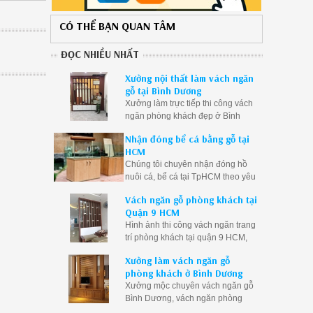
CÓ THỂ BẠN QUAN TÂM
ĐỌC NHIỀU NHẤT
Xưởng nội thất làm vách ngăn
gỗ tại Bình Dương
Xưởng làm trực tiếp thi công vách
ngăn phòng khách đẹp ở Bình
Dương, vách ngăn gỗ Bình Dương
Nhận đóng bể cá bằng gỗ tại
giá rẻ
HCM
Chúng tôi chuyên nhận đóng hồ
nuôi cá, bể cá tại TpHCM theo yêu
cầu. Đóng bể cá rồng, bể cá thủy
Vách ngăn gỗ phòng khách tại
sinh bằng gỗ theo kích thước
Quận 9 HCM
Hình ảnh thi công vách ngăn trang
trí phòng khách tại quận 9 HCM,
vách ngăn gỗ phòng khách Q9
Xưởng làm vách ngăn gỗ
TpHCM giá rẻ, vách ngăn phòng
phòng khách ở Bình Dương
khách quận 9
Xưởng mộc chuyên vách ngăn gỗ
Bình Dương, vách ngăn phòng
khách Bình Dương, vách ngăn