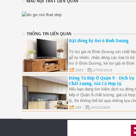
MẪU NỘI THẤT LIÊN QUAN
nhu cầu làm mới bàn làm viêcj của mình hãy
liên hệ ngay cho chúng tôi.
THÔNG TIN LIÊN QUAN
Đặt đóng kệ tivi ở Bình Dương
Tủ tivi giá rẻ Bình Dương với chất liệ
gỗ tự nhiên, nhận đóng các loại tủ kệ
tivi ở Bình Dương, kệ tivi giá rẻ Bình
Dương
2683
17/03/2019
Đóng Tủ Bếp Ở Quận 9 - Dịch Vụ
Chất Lượng, Giá Cả Hợp Lý.
Nếu bạn đang tìm kiếm dịch vụ đóng 
bếp ở Quận 9 chất lượng, giá cả hợp
lý, thì không thể bỏ qua những lựa c
tuyệt vời mà chúng tôi cung cấp. Với
399
03/12/2024
kinh nghiệm lâu năm trong ngành thiết
kế và thi công nội thất, chúng tôi cam
kết mang đến cho bạn những sản ph
tủ bếp đẹp, bền bỉ và tiện nghi.