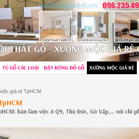
I THẤT GỖ - XƯỞNG MỘC GIÁ RẺ 0
TỦ GỖ CÁC LOẠI
ĐẶT ĐÓNG ĐỒ GỖ
XƯỞNG MỘC GIÁ RẺ
việc giá rẻ TpHCM
ẻ TpHCM
pHCM: bàn làm việc ở Q9, Thủ Đức, Gò Vấp,... với chi ph