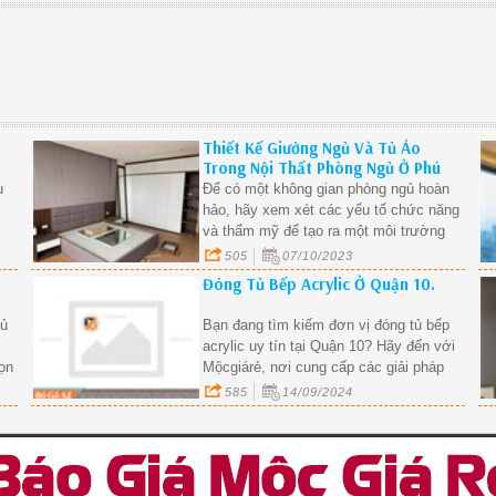
Thiết Kế Giường Ngủ Và Tủ Áo
Trong Nội Thất Phòng Ngủ Ở Phú
Nhuận
u
Để có một không gian phòng ngủ hoàn
hảo, hãy xem xét các yếu tố chức năng
và thẩm mỹ để tạo ra một môi trường
thoải mái và đẹp mắt.
505
07/10/2023
Đóng Tủ Bếp Acrylic Ở Quận 10.
tủ
Bạn đang tìm kiếm đơn vị đóng tủ bếp
acrylic uy tín tại Quận 10? Hãy đến với
họn
Mộcgiárẻ, nơi cung cấp các giải pháp
thiết kế và thi công tủ bếp hiện đại,
585
14/09/2024
sang trọng với giá cả hợp lý. Với kinh
nghiệm nhiều năm trong ngành, chúng
ẩm
tôi cam kết mang đến cho bạn những
sản phẩm chất lượng, đáp ứng mọi nhu
cầu về không gian bếp của gia đình