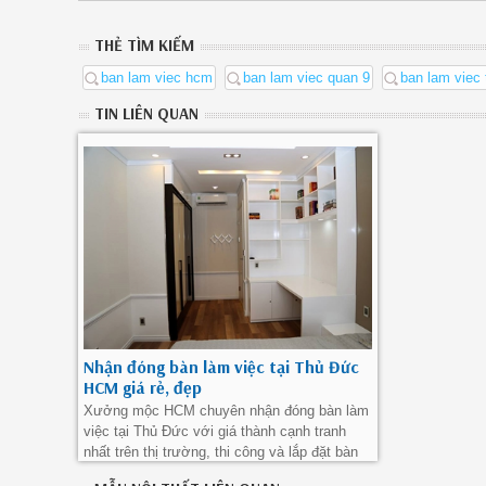
THẺ TÌM KIẾM
ban lam viec hcm
ban lam viec quan 9
ban lam viec 
TIN LIÊN QUAN
Nhận đóng bàn làm việc tại Thủ Đức
HCM giá rẻ, đẹp
Xưởng mộc HCM chuyên nhận đóng bàn làm
việc tại Thủ Đức với giá thành cạnh tranh
nhất trên thị trường, thi công và lắp đặt bàn
làm việc HCM giá rẻ...Quý khách hàng có