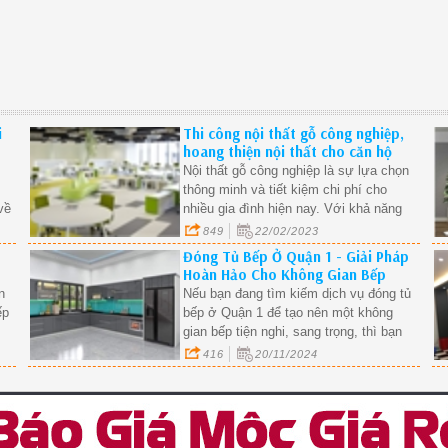
i
Thi công nội thất gỗ công nghiệp,
hoang thiện nội thất cho căn hộ
chung cư, nhà phố.
Nội thất gỗ công nghiệp là sự lựa chọn
thông minh và tiết kiệm chi phí cho
về
nhiều gia đình hiện nay. Với khả năng
chịu lực và chịu nước tốt, các sản
849
22/02/2023
phẩm nội thất gỗ công nghiệp như tủ
Đóng Tủ Bếp Ở Quận 1 - Giải Pháp
bếp, tủ áo, kệ trang trí, kệ sách hay tủ
Hoàn Hảo Cho Không Gian Bếp
và
rượu đang trở thành xu hướng mới
Hiện Đại.
n
Nếu bạn đang tìm kiếm dịch vụ đóng tủ
trong thiết kế nội thất. Nếu bạn đang
ếp
bếp ở Quận 1 để tạo nên một không
muốn tìm kiếm dịch vụ đóng tủ gỗ công
gian bếp tiện nghi, sang trọng, thì bạn
nghiệp, hãy cùng tìm hiểu về thi công
sự
đã đến đúng nơi. Tủ bếp không chỉ là
416
20/11/2024
nội thất gỗ công nghiệp trong bài viết
2
nơi lưu trữ đồ đạc mà còn đóng vai trò
này.
quan trọng trong việc tạo nên vẻ đẹp
ột
thẩm mỹ cho ngôi nhà. Với nhu cầu
ngày càng cao về thiết kế và thi công tủ
ng
bếp, các dịch vụ đóng tủ bếp tại Quận 1