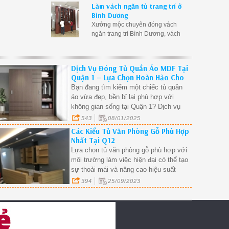
Làm vách ngăn tủ trang trí ở
bằng gỗ phòng khách tại Bình
Bình Dương
Dương
Xưởng mộc chuyên đóng vách
ngăn trang trí Bình Dương, vách
ngăn kết hợp tủ rượu tại Bình
Dương, vách ngăn gỗ trang trí
phòng khách Bình Dương giá rẻ
Dịch Vụ Đóng Tủ Quần Áo MDF Tại
Quận 1 – Lựa Chọn Hoàn Hảo Cho
Không Gian Hiện Đại.
Bạn đang tìm kiếm một chiếc tủ quần
áo vừa đẹp, bền bỉ lại phù hợp với
không gian sống tại Quận 1? Dịch vụ
đóng tủ quần áo MDF chính là giải pháp
543
08/01/2025
tối ưu giúp bạn sở hữu một sản phẩm
Các Kiểu Tủ Văn Phòng Gỗ Phù Hợp
tiện nghi, thẩm mỹ và giá thành hợp lý.
Nhất Tại Q12
Tủ quần áo MDF không chỉ mang đến
Lựa chọn tủ văn phòng gỗ phù hợp với
vẻ đẹp hiện đại mà còn giúp tối ưu hóa
môi trường làm việc hiện đại có thể tạo
không gian trong các căn hộ, nhà phố
sự thoải mái và nâng cao hiệu suất
tại khu vực trung tâm TP.HCM.
công việc.
394
25/09/2023