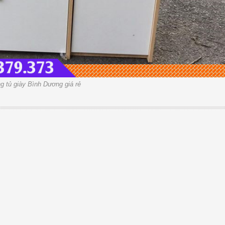
g tủ giày Bình Dương giá rẻ