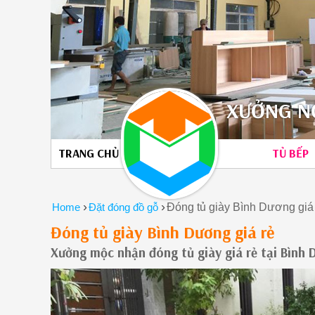
XƯỞNG NỘ
TRANG CHỦ
TỦ BẾP
›
›
Home
Đặt đóng đồ gỗ
Đóng tủ giày Bình Dương giá
Đóng tủ giày Bình Dương giá rẻ
Xưởng mộc nhận đóng tủ giày giá rẻ tại Bình 