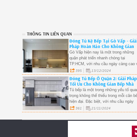
THÔNG TIN LIÊN QUAN
Đóng Tủ Kệ Bếp Tại Gò Vấp - Giả
Pháp Hoàn Hảo Cho Không Gian
Bếp Hiện Đại.
Gò Vấp hiện nay là một trong những
quận phát triển nhanh chóng tại
TP.HCM, với nhu cầu ngày càng cao 
thiết kế và cải tạo không gian sống.
395
13/12/2024
Trong đó, việc đóng tủ kệ bếp tại Gò
Đóng Tủ Bếp Ở Quận 2: Giải Pháp
Vấp được nhiều gia đình quan tâm,
Tối Ưu Cho Không Gian Bếp Nhà
nhằm mang lại sự tiện nghi, hiện đại 
Bạn.
Tủ bếp là một trong những yếu tố qua
thẩm mỹ cho căn bếp.
trọng không thể thiếu trong mỗi căn b
hiện đại. Đặc biệt, với nhu cầu ngày
càng cao về thẩm mỹ, công năng và 
361
21/11/2024
tiện ích, dịch vụ đóng tủ bếp ở Quận 
ngày càng trở nên phổ biến. Nếu bạn
đang tìm kiếm giải pháp để tạo nên m
không gian bếp đẹp mắt và tiện dụng,
bài viết này sẽ cung cấp cho bạn nhữ