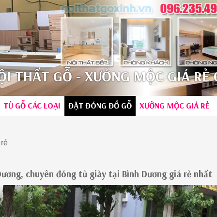
I THẤT GỖ - XƯỞNG MỘC GIÁ RẺ 0
TỦ GỖ CÁC LOẠI
ĐẶT ĐÓNG ĐỒ GỖ
XƯỞNG MỘC GIÁ RẺ
 rẻ
Dương, chuyên đóng tủ giày tại Bình Dương giá rẻ nhất