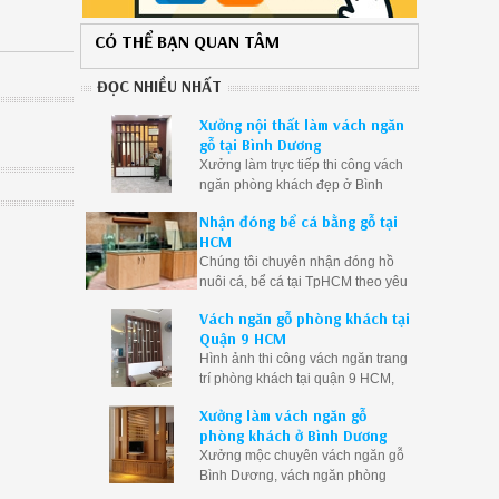
CÓ THỂ BẠN QUAN TÂM
ĐỌC NHIỀU NHẤT
Xưởng nội thất làm vách ngăn
gỗ tại Bình Dương
Xưởng làm trực tiếp thi công vách
ngăn phòng khách đẹp ở Bình
Dương, vách ngăn gỗ Bình Dương
Nhận đóng bể cá bằng gỗ tại
giá rẻ
HCM
Chúng tôi chuyên nhận đóng hồ
nuôi cá, bể cá tại TpHCM theo yêu
cầu. Đóng bể cá rồng, bể cá thủy
Vách ngăn gỗ phòng khách tại
sinh bằng gỗ theo kích thước
Quận 9 HCM
Hình ảnh thi công vách ngăn trang
trí phòng khách tại quận 9 HCM,
vách ngăn gỗ phòng khách Q9
Xưởng làm vách ngăn gỗ
TpHCM giá rẻ, vách ngăn phòng
phòng khách ở Bình Dương
khách quận 9
Xưởng mộc chuyên vách ngăn gỗ
Bình Dương, vách ngăn phòng
khách Bình Dương, vách ngăn