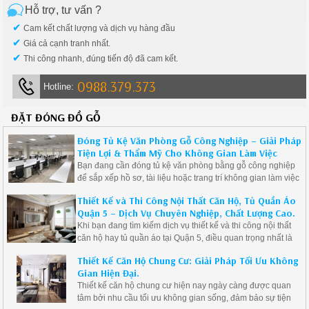
Hỗ trợ, tư vấn ?
✔
Cam kết chất lượng và dịch vụ hàng đầu
✔
Giá cả cạnh tranh nhất.
✔
Thi công nhanh, đúng tiến độ đã cam kết.
0988.379.373
Hotline:
ĐẶT ĐÓNG ĐỒ GỖ
Đóng Tủ Kệ Văn Phòng Gỗ Công Nghiệp – Giải Pháp
Tiện Lợi & Thẩm Mỹ Cho Không Gian Làm Việc
Bạn đang cần đóng tủ kệ văn phòng bằng gỗ công nghiệp
để sắp xếp hồ sơ, tài liệu hoặc trang trí không gian làm việc
một cách chuyên nghiệp và gọn gàng? Hãy lựa chọn giải
Thiết Kế và Thi Công Nội Thất Căn Hộ, Tủ Quần Áo
pháp thiết kế và thi công tủ kệ theo yêu cầu – tối ưu không
Quận 5 – Dịch Vụ Chuyên Nghiệp, Chất Lượng Cao.
gian, tiết kiệm chi phí, nâng tầm thương hiệu doanh nghiệp.
Khi bạn đang tìm kiếm dịch vụ thiết kế và thi công nội thất
căn hộ hay tủ quần áo tại Quận 5, điều quan trọng nhất là
lựa chọn được đơn vị uy tín, có kinh nghiệm và mang đến
Thiết Kế Căn Hộ Chung Cư: Giải Pháp Tối Ưu Không
những sản phẩm chất lượng, phù hợp với nhu cầu và sở
Gian Hiện Đại.
thích cá nhân. Bài viết này sẽ cung cấp cho bạn những
Thiết kế căn hộ chung cư hiện nay ngày càng được quan
thông tin hữu ích về dịch vụ thiết kế và thi công nội thất căn
tâm bởi nhu cầu tối ưu không gian sống, đảm bảo sự tiện
hộ, đặc biệt là tủ quần áo, tại khu vực Quận 5.