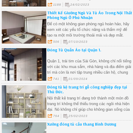
mà còn tạo ra vẻ đẹp hiện đại, sang trọng cho
1188
24/02/2023
không gian.
Thiết Kế Giường Ngủ Và Tủ Áo Trong Nội Thất
Phòng Ngủ Ở Phú Nhuận
Để có một không gian phòng ngủ hoàn hảo, hãy
xem xét các yếu tố chức năng và thẩm mỹ để
tạo ra một môi trường thoải mái và đẹp mắt.
506
07/10/2023
Đóng Tủ Quần Áo tại Quận 1.
Quận 1, trái tim của Sài Gòn, không chỉ nổi tiếng
với các khu mua sắm, nhà hàng và địa điểm giải
trí mà còn là nơi tập trung nhiều căn hộ, chung
cư cao cấp. Với không gian sống hiện đại, việc
741
01/09/2024
thiết kế và thi công nội thất sao cho hài hòa, tiện
Đóng tủ kệ trang trí gỗ công nghiệp đẹp tại
nghi là vô cùng quan trọng. Trong đó, việc đóng
Thủ Đức.
tủ quần áo tại Quận 1 là một trong những dịch vụ
Nội thất kệ trang trí đang trở thành một món đồ
được nhiều người quan tâm và lựa chọn để tối
trang trí không thể thiếu trong các ngôi nhà hiện
ưu hóa không gian sống.
đại. Nó không chỉ giúp cho không gian sống của
bạn trở nên đẹp mắt hơn mà còn có thể sử dụng
764
25/02/2023
để trưng bày các vật dụng, sách báo, hoa tươi,
Xưởng đóng tủ cầu thang Bình Dương
tượng trang trí, hình ảnh gia đình và các vật
phẩm kỷ niệm.