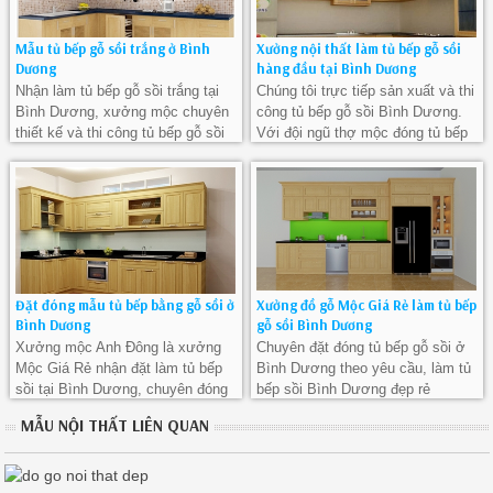
Mẫu tủ bếp gỗ sồi trắng ở Bình
Xưởng nội thất làm tủ bếp gỗ sồi
Dương
hàng đầu tại Bình Dương
Nhận làm tủ bếp gỗ sồi trắng tại
Chúng tôi trực tiếp sản xuất và thi
Bình Dương, xưởng mộc chuyên
công tủ bếp gỗ sồi Bình Dương.
thiết kế và thi công tủ bếp gỗ sồi
Với đội ngũ thợ mộc đóng tủ bếp
đẹp giá rẻ Bình Dương
gỗ sồi Bình Dương đẹp và chuyên
nghiệp
Đặt đóng mẫu tủ bếp bằng gỗ sồi ở
Xưởng đồ gỗ Mộc Giá Rẻ làm tủ bếp
Bình Dương
gỗ sồi Bình Dương
Xưởng mộc Anh Đông là xưởng
Chuyên đặt đóng tủ bếp gỗ sồi ở
Mộc Giá Rẻ nhận đặt làm tủ bếp
Bình Dương theo yêu cầu, làm tủ
sồi tại Bình Dương, chuyên đóng
bếp sồi Bình Dương đẹp rẻ
tủ bếp gỗ sồi ở Bình Dương giá rẻ
MẪU NỘI THẤT LIÊN QUAN