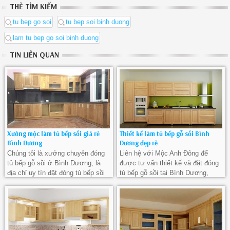
THẺ TÌM KIẾM
tu bep go soi
tu bep soi binh duong
lam tu bep go soi binh duong
TIN LIÊN QUAN
Xưởng mộc làm tủ bếp sồi giá rẻ
Thiết kế làm tủ bếp gỗ sồi Bình
Bình Dương
Dương đẹp rẻ
Chúng tôi là xưởng chuyên đóng
Liên hệ với Mộc Anh Đông để
tủ bếp gỗ sồi ở Bình Dương, là
được tư vấn thiết kế và đặt đóng
địa chỉ uy tín đặt đóng tủ bếp sồi
tủ bếp gỗ sồi tại Bình Dương,
được nhiều người lựa chọn.
xưởng mộc chuyên làm tủ bếp sồi
đẹp ở Bình Dương