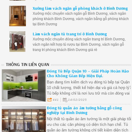
Xưởng làm vách ngăn gỗ phòng khách ở Bình Dương
Xưởng mộc chuyên vách ngăn gỗ Bình Dương, vách ngăn
phòng khách Bình Dương, vách ngăn bằng gỗ phòng khách
tại Bình Dương
Làm vách ngăn tủ trang trí ở Bình Dương
Xưởng mộc chuyên đóng vách ngăn trang trí Bình Dương,
vách ngăn kết hợp tủ rượu tại Bình Dương, vách ngăn gỗ
trang trí phòng khách Bình Dương giá rẻ
THÔNG TIN LIÊN QUAN
Đóng Tủ Bếp Quận 10 – Giải Pháp Hoàn Hảo
Cho Không Gian Bếp Hiện Đại.
Bạn đang tìm kiếm dịch vụ đóng tủ bếp tại Quận
10 chất lượng, thiết kế hiện đại và giá cả hợp lý?
Tủ bếp không chỉ là nơi lưu trữ mà còn đóng vai
trò quan trọng trong việc tạo nên một không gian
441
14/02/2025
bếp tiện nghi, gọn gàng và thẩm mỹ. Hãy cùng
Đóng tủ quần áo âm tường bằng gỗ công
khám phá các mẫu tủ bếp gỗ công nghiệp MDF,
nghiệp tại Bình Dương
MDF chống ẩm cùng báo giá chi tiết ngay dưới
Nội thất tủ quần áo âm tường là một giải pháp tối
đây!
ưu cho các căn phòng có diện tích hạn chế. Tủ
quần áo âm tường không chỉ tiết kiệm diện tích