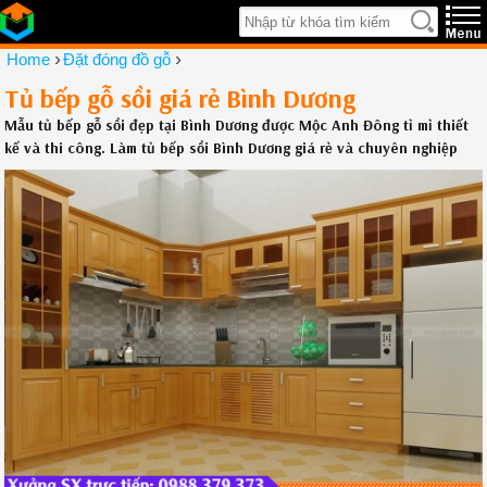
›
›
Home
Đặt đóng đồ gỗ
Tủ bếp gỗ sồi giá rẻ Bình Dương
Mẫu tủ bếp gỗ sồi đẹp tại Bình Dương được Mộc Anh Đông tỉ mỉ thiết
kế và thi công. Làm tủ bếp sồi Bình Dương giá rẻ và chuyên nghiệp