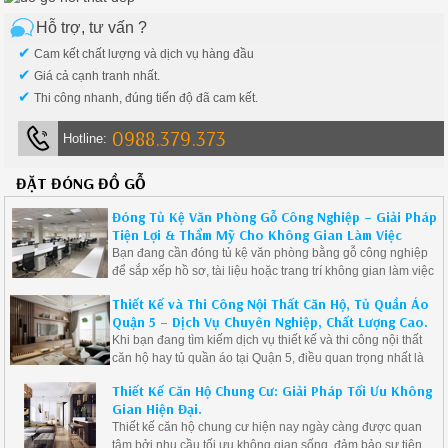
Hỗ trợ, tư vấn ?
✔
Cam kết chất lượng và dịch vụ hàng đầu
✔
Giá cả cạnh tranh nhất.
✔
Thi công nhanh, đúng tiến độ đã cam kết.
0988.379.373
Hotline:
ĐẶT ĐÓNG ĐỒ GỖ
Đóng Tủ Kệ Văn Phòng Gỗ Công Nghiệp – Giải Pháp
Tiện Lợi & Thẩm Mỹ Cho Không Gian Làm Việc
Bạn đang cần đóng tủ kệ văn phòng bằng gỗ công nghiệp
để sắp xếp hồ sơ, tài liệu hoặc trang trí không gian làm việc
một cách chuyên nghiệp và gọn gàng? Hãy lựa chọn giải
Thiết Kế và Thi Công Nội Thất Căn Hộ, Tủ Quần Áo
pháp thiết kế và thi công tủ kệ theo yêu cầu – tối ưu không
Quận 5 – Dịch Vụ Chuyên Nghiệp, Chất Lượng Cao.
gian, tiết kiệm chi phí, nâng tầm thương hiệu doanh nghiệp.
Khi bạn đang tìm kiếm dịch vụ thiết kế và thi công nội thất
căn hộ hay tủ quần áo tại Quận 5, điều quan trọng nhất là
lựa chọn được đơn vị uy tín, có kinh nghiệm và mang đến
Thiết Kế Căn Hộ Chung Cư: Giải Pháp Tối Ưu Không
những sản phẩm chất lượng, phù hợp với nhu cầu và sở
Gian Hiện Đại.
thích cá nhân. Bài viết này sẽ cung cấp cho bạn những
Thiết kế căn hộ chung cư hiện nay ngày càng được quan
thông tin hữu ích về dịch vụ thiết kế và thi công nội thất căn
tâm bởi nhu cầu tối ưu không gian sống, đảm bảo sự tiện