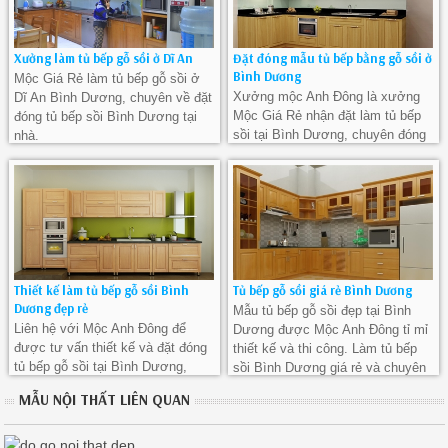
Xưởng làm tủ bếp gỗ sồi ở Dĩ An
Đặt đóng mẫu tủ bếp bằng gỗ sồi ở
Bình Dương
Mộc Giá Rẻ làm tủ bếp gỗ sồi ở
Xưởng mộc Anh Đông là xưởng
Dĩ An Bình Dương, chuyên về đặt
Mộc Giá Rẻ nhận đặt làm tủ bếp
đóng tủ bếp sồi Bình Dương tại
sồi tại Bình Dương, chuyên đóng
nhà.
tủ bếp gỗ sồi ở Bình Dương giá rẻ
Thiết kế làm tủ bếp gỗ sồi Bình
Tủ bếp gỗ sồi giá rẻ Bình Dương
Dương đẹp rẻ
Mẫu tủ bếp gỗ sồi đẹp tại Bình
Liên hệ với Mộc Anh Đông để
Dương được Mộc Anh Đông tỉ mỉ
được tư vấn thiết kế và đặt đóng
thiết kế và thi công. Làm tủ bếp
tủ bếp gỗ sồi tại Bình Dương,
sồi Bình Dương giá rẻ và chuyên
xưởng mộc chuyên làm tủ bếp sồi
nghiệp
MẪU NỘI THẤT LIÊN QUAN
đẹp ở Bình Dương