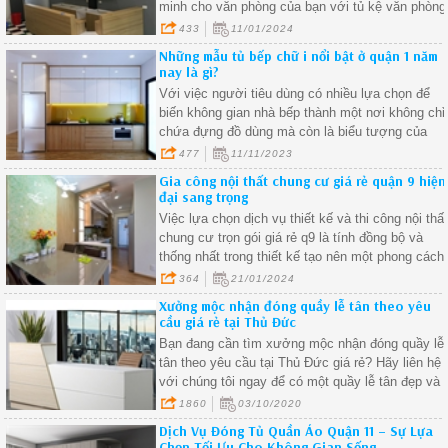
minh cho văn phòng của bạn với tủ kệ văn phòng
gỗ công nghiệp – sự kết hợp hoàn hảo giữa thẩm
433
11/01/2024
mỹ và chức năng.
Những mẫu tủ bếp chữ i nổi bật ở quận 1 năm
nay là gì?
Với việc người tiêu dùng có nhiều lựa chọn để
biến không gian nhà bếp thành một nơi không chỉ
chứa đựng đồ dùng mà còn là biểu tượng của
phong cách sống hiện đại và tinh tế.
477
11/11/2023
Gia công nội thất chung cư giá rẻ quận 9 hiện
đại sang trọng
Việc lựa chọn dịch vụ thiết kế và thi công nội thấ
chung cư trọn gói giá rẻ q9 là tính đồng bộ và
thống nhất trong thiết kế tạo nên một phong cách
tạo nên sự hài hòa và thống nhất trong căn
364
21/01/2024
phòng.
Xưởng mộc nhận đóng quầy lễ tân theo yêu
cầu giá rẻ tại Thủ Đức
Bạn đang cần tìm xưởng mộc nhận đóng quầy lễ
tân theo yêu cầu tại Thủ Đức giá rẻ? Hãy liên hệ
với chúng tôi ngay để có một quầy lễ tân đẹp và
chất lượng tốt nhất.
1860
03/10/2020
Dịch Vụ Đóng Tủ Quần Áo Quận 11 – Sự Lựa
Chọn Tối Ưu Cho Không Gian Sống.