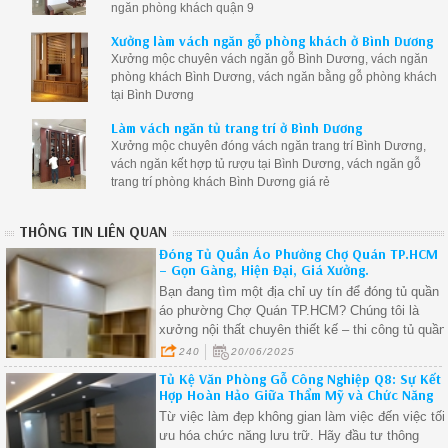
ngăn phòng khách quận 9
Xưởng làm vách ngăn gỗ phòng khách ở Bình Dương
Xưởng mộc chuyên vách ngăn gỗ Bình Dương, vách ngăn
phòng khách Bình Dương, vách ngăn bằng gỗ phòng khách
tại Bình Dương
Làm vách ngăn tủ trang trí ở Bình Dương
Xưởng mộc chuyên đóng vách ngăn trang trí Bình Dương,
vách ngăn kết hợp tủ rượu tại Bình Dương, vách ngăn gỗ
trang trí phòng khách Bình Dương giá rẻ
THÔNG TIN LIÊN QUAN
Đóng Tủ Quần Áo Phường Chợ Quán TP.HCM
– Gọn Gàng, Hiện Đại, Giá Xưởng.
Bạn đang tìm một địa chỉ uy tín để đóng tủ quần
áo phường Chợ Quán TP.HCM? Chúng tôi là
xưởng nội thất chuyên thiết kế – thi công tủ quần
áo gỗ công nghiệp tại phường Chợ Quán, cam
240
20/06/2025
kết mẫu đẹp – đúng kích thước – giá trực tiếp tại
Tủ Kệ Văn Phòng Gỗ Công Nghiệp Q8: Sự Kết
xưởng.
Hợp Hoàn Hảo Giữa Thẩm Mỹ và Chức Năng
Từ việc làm đẹp không gian làm việc đến việc tối
ưu hóa chức năng lưu trữ. Hãy đầu tư thông