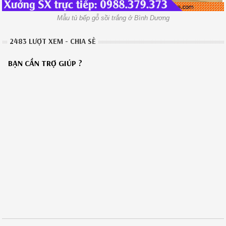
Mẫu tủ bếp gỗ sồi trắng ở Bình Dương
2483 LƯỢT XEM - CHIA SẺ
BẠN CẦN TRỢ GIÚP ?