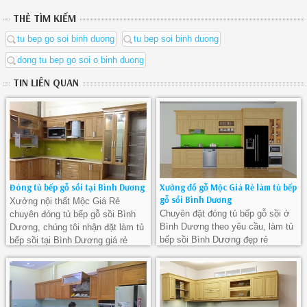
THẺ TÌM KIẾM
tu bep go soi binh duong
tu bep soi binh duong
dong tu bep go soi o binh duong
TIN LIÊN QUAN
Đóng tủ bếp gỗ sồi tại Bình Dương
Xưởng đồ gỗ Mộc Giá Rẻ làm tủ bếp
gỗ sồi Bình Dương
Xưởng nội thất Mộc Giá Rẻ
Chuyên đặt đóng tủ bếp gỗ sồi ở
chuyên đóng tủ bếp gỗ sồi Bình
Bình Dương theo yêu cầu, làm tủ
Dương, chúng tôi nhận đặt làm tủ
bếp sồi Bình Dương đẹp rẻ
bếp sồi tại Bình Dương giá rẻ
nhất