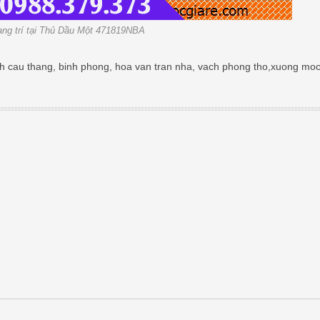
ang trí tại Thủ Dầu Một 471819NBA
h cau thang, binh phong, hoa van tran nha, vach phong tho,xuong moc