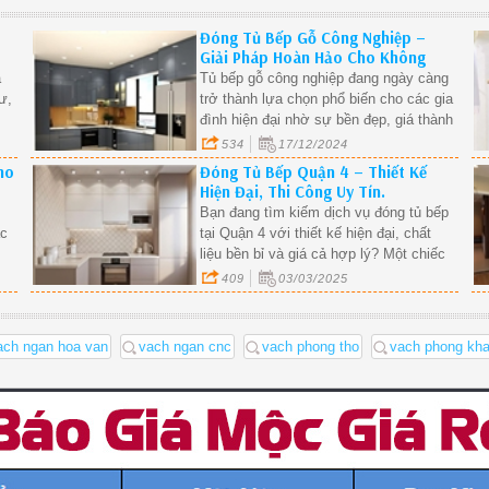
Đóng Tủ Bếp Gỗ Công Nghiệp –
Giải Pháp Hoàn Hảo Cho Không
Gian Nhà Bếp Hiện Đại.
a
Tủ bếp gỗ công nghiệp đang ngày càng
ư,
trở thành lựa chọn phổ biến cho các gia
đình hiện đại nhờ sự bền đẹp, giá thành
hợp lý và đa dạng mẫu mã. Vậy tủ bếp
534
17/12/2024
gỗ công nghiệp có gì đặc biệt? Quy
ho
Đóng Tủ Bếp Quận 4 – Thiết Kế
trình đóng tủ bếp như thế nào? Hãy
Hiện Đại, Thi Công Uy Tín.
cùng tìm hiểu chi tiết qua bài viết sau
Bạn đang tìm kiếm dịch vụ đóng tủ bếp
đây!
ắc
tại Quận 4 với thiết kế hiện đại, chất
liệu bền bỉ và giá cả hợp lý? Một chiếc
tủ bếp chất lượng không chỉ giúp không
409
03/03/2025
gian bếp gọn gàng mà còn tăng thêm
tính thẩm mỹ và tiện nghi cho ngôi nhà.
ach ngan hoa van
vach ngan cnc
vach phong tho
vach phong kh