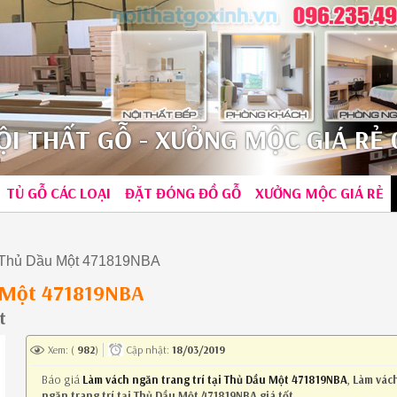
I THẤT GỖ - XƯỞNG MỘC GIÁ RẺ 0
TỦ GỖ CÁC LOẠI
ĐẶT ĐÓNG ĐỒ GỖ
XƯỞNG MỘC GIÁ RẺ
ại Thủ Dầu Một 471819NBA
u Một 471819NBA
t
Xem: (
982
)
Cập nhật:
18/03/2019
Báo giá
Làm vách ngăn trang trí tại Thủ Dầu Một 471819NBA
,
Làm vác
ngăn trang trí tại Thủ Dầu Một 471819NBA giá tốt