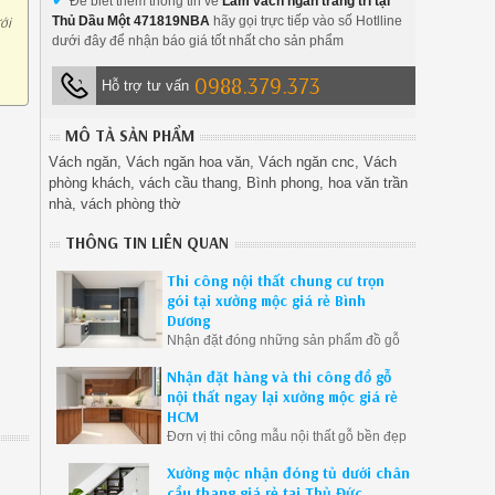
Để biết thêm thông tin về
Làm vách ngăn trang trí tại
ới
Thủ Dầu Một 471819NBA
hãy gọi trực tiếp vào số Hotlline
dưới đây để nhận báo giá tốt nhất cho sản phẩm
0988.379.373
Hỗ trợ tư vấn
MÔ TẢ SẢN PHẨM
Vách ngăn, Vách ngăn hoa văn, Vách ngăn cnc, Vách
phòng khách, vách cầu thang, Bình phong, hoa văn trần
nhà, vách phòng thờ
THÔNG TIN LIÊN QUAN
Thi công nội thất chung cư trọn
gói tại xưởng mộc giá rẻ Bình
Dương
Nhận đặt đóng những sản phẩm đồ gỗ
tại Bình Dương, mang lại không gian
Nhận đặt hàng và thi công đồ gỗ
hoàn hảo nhất cho khách hàng đi đến
nội thất ngay lại xưởng mộc giá rẻ
với chúng tôi.
HCM
Đơn vị thi công mẫu nội thất gỗ bền đẹp
chất lượng khách hàng có thể tuyệt đối
Xưởng mộc nhận đóng tủ dưới chân
yên tâm khi sử dụng sản phẩm của
cầu thang giá rẻ tại Thủ Đức