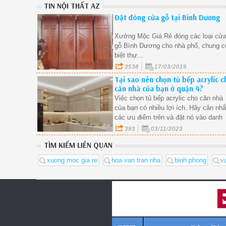
TIN NỘI THẤT AZ
Đặt đóng cửa gỗ tại Bình Dương
Xưởng Mộc Giá Rẻ đóng các loại cử
gỗ Bình Dương cho nhà phố, chung c
biệt thự...
3538
17/03/2019
Tại sao nên chọn tủ bếp acrylic c
căn nhà của bạn ở quận 4?
Việc chọn tủ bếp acrylic cho căn nhà
của bạn có nhiều lợi ích. Hãy cân nh
các ưu điểm trên và đặt nó vào danh
sách lựa chọn khi bạn thực hiện
393
03/11/2023
TÌM KIẾM LIÊN QUAN
xuong moc gia re
hoa van tran nha
binh phong
v