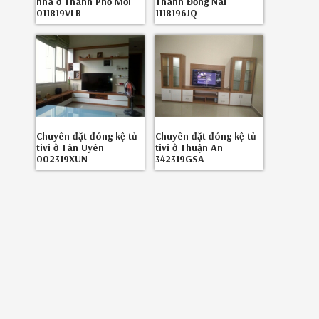
nhà ở Thành Phố Mới
Thành Đồng Nai
011819VLB
1118196JQ
Chuyên đặt đóng kệ tủ
Chuyên đặt đóng kệ tủ
tivi ở Tân Uyên
tivi ở Thuận An
002319XUN
342319GSA