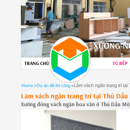
XƯỞNG NỘ
TRANG CHỦ
TỦ BẾP
›
›
Home
Dự án đã thi công
Làm vách ngăn trang trí t
Làm vách ngăn trang trí tại Thủ Dầ
Xưởng đóng vách ngăn hoa văn ở Thủ Dầu Mộ