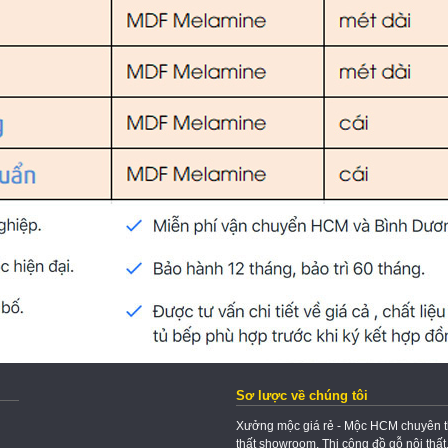
Sơ lược về chúng tôi
Xưởng mộc giá rẻ - Mộc HCM chuyên thi 
thất showroom. Thi công đồ gỗ nội thất