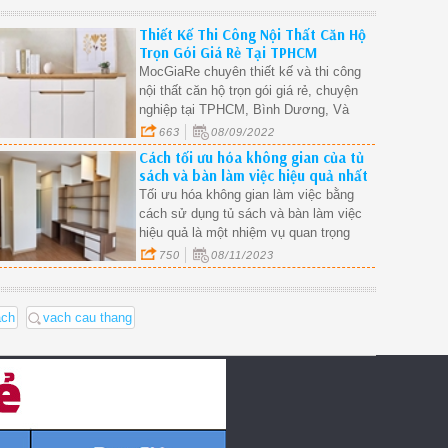
Thiết Kế Thi Công Nội Thất Căn Hộ
Trọn Gói Giá Rẻ Tại TPHCM
MocGiaRe chuyên thiết kế và thi công
nội thất căn hộ trọn gói giá rẻ, chuyện
nghiệp tại TPHCM, Bình Dương, Và
các tỉnh lân cận.
663
08/09/2022
Cách tối ưu hóa không gian của tủ
sách và bàn làm việc hiệu quả nhất
quận 4?
Tối ưu hóa không gian làm việc bằng
cách sử dụng tủ sách và bàn làm việc
hiệu quả là một nhiệm vụ quan trọng
trong cuộc sống hiện đại.
750
08/11/2023
ach
vach cau thang