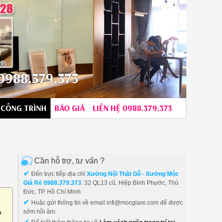
988.379.373
CÔNG TRÌNH
BÁO GIÁ
LIÊN HỆ 0988.379.373
Cần hỗ trợ, tư vấn ?
✔
Đến trực tiếp địa chỉ
Xưởng Nội Thất Gỗ - Xưởng Mộc
Giá Rẻ 0988.379.373
: 32 QL13 cũ, Hiệp Bình Phước, Thủ
Đức, TP. Hồ Chí Minh
✔
Hoặc gửi thông tin về email infi@mocgiare.com để được
h
sớm hồi âm.
✔