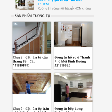
chúng tôi
TpHCM
Xưởng thi công nội thất gỗ HCM chúng
tôi chuyên nhận đóng tủ dưới chân cầu
SẢN PHẨM TƯƠNG TỰ
thang giá rẻ tại Thủ Đức với mọi kích
thước, địa hình, lớn nhỏ khác nhau... giá
cả cạnh tranh nhất thị trường hiện nay.
Chuyên đặt làm tủ cầu
Đóng tủ hồ sơ ở Thành
thang Bến Cát
Phố Mới Bình Dương
471819FPC
521819SL6
Chuyên đặt làm ốp trần
Đóng tủ bếp Long