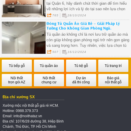
tại Quận 6, hãy dành chút thời gian để tìm hiểu
về những lợi ích và lý do tại sao nên lựa chọn
dịch vụ đóng tủ bếp chuyên nghiệp. Tủ bếp khôn
765
28/10/2024
chỉ là nơi lưu trữ đồ dùng, mà còn là phần trang
Đóng Tủ Quần Áo Giá Rẻ – Giải Pháp Lý
trí quan trọng giúp cho căn bếp của bạn trở nên
Tưởng Cho Không Gian Phòng Ngủ.
sang trọng và tinh tế hơn. Cùng điểm qua những
Tủ quần áo không chỉ là nơi lưu trữ quần áo mà
ưu điểm và yếu tố cần xem xét khi lựa chọn đón
còn giúp không gian phòng ngủ trở nên gọn gàng
tủ bếp tại Quận 6 nhé!
và sang trọng hơn. Tuy nhiên, việc lựa chọn tủ
quần áo sẵn có đôi khi không đáp ứng được kích
507
16/12/2024
thước, phong cách hoặc chi phí mong muốn. Đâ
là lúc dịch vụ đóng tủ quần áo giá rẻ trở thành
Tủ bếp gỗ
Tủ quần áo
Tủ kệ gỗ
Tủ trang trí
giải pháp lý tưởng, giúp bạn sở hữu một sản
phẩm phù hợp mà vẫn tiết kiệm ngân sách.
Nội thất
Nội thất
Dự án
Báo giá
trọn gói AZ
chung cư
đã thi công
nội thất gỗ
Địa chỉ xưởng SX
Xưởng mộc nội thất gỗ giá rẻ HCM.
Hotline: 0988.379.373
Email: info@noithataz.vn
Địa chỉ: 107/6/28 đường 38, Hiệp Bình
Chánh, Thủ Đức, TP. Hồ Chí Minh