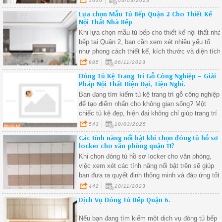
1636
03/03/2023
Lựa chọn Mẫu Tủ Bếp Quận 2 Cho Thiết Kế
Nội Thất Nhà Bếp
Khi lựa chọn mẫu tủ bếp cho thiết kế nội thất nhà
bếp tại Quận 2, bạn cần xem xét nhiều yếu tố
như phong cách thiết kế, kích thước và diện tích
vật liệu và màu sắc, chất lượng và ngân sách.
985
06/11/2023
Đóng Tủ Kệ Trang Trí Gỗ Công Nghiệp – Giải
Pháp Nội Thất Hiện Đại, Tiện Nghi.
Bạn đang tìm kiếm tủ kệ trang trí gỗ công nghiệp
để tạo điểm nhấn cho không gian sống? Một
chiếc tủ kệ đẹp, hiện đại không chỉ giúp trang trí
phòng khách, phòng ngủ hay văn phòng mà còn
543
18/03/2025
tối ưu hóa diện tích và công năng sử dụng.
Các tính năng nổi bật khi chọn đóng tủ hồ sơ
locker cho văn phòng quận 11?
Khi chọn đóng tủ hồ sơ locker cho văn phòng,
việc xem xét các tính năng nổi bật trên sẽ giúp
bạn đưa ra quyết định thông minh và đáp ứng tốt
nhất cho nhu cầu cụ thể của môi trường làm việc
442
10/11/2023
Dịch Vụ Đóng Tủ Bếp Quận 6.
Nếu bạn đang tìm kiếm một dịch vụ đóng tủ bếp