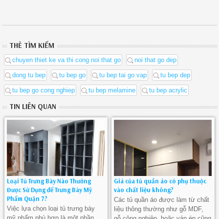
THẺ TÌM KIẾM
chuyen thiet ke va thi cong noi that go
noi that go dep
dong tu bep
tu bep go
tu bep tai go vap
tu bep dep
tu bep go cong nghiep
tu bep melamine
tu bep acrylic
TIN LIÊN QUAN
Loại Tủ Trưng Bày Nào Thường
Giá của tủ quần áo có phụ thuộc
Được Sử Dụng để Trưng Bày Mỹ
vào chất liệu không?
Phẩm Quận 7?
Các tủ quần áo được làm từ chất
Việc lựa chọn loại tủ trưng bày
liệu thông thường như gỗ MDF,
mỹ phẩm phù hợp là một phần
gỗ công nghiệp, hoặc ván ép cũng