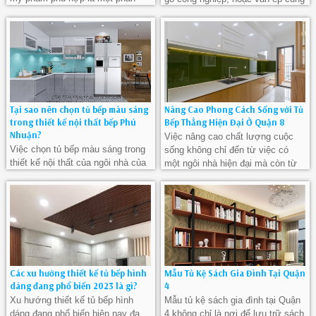
quan trọng trong việc tạo dựng
có giá thành phù hợp hơn so với
không gian cửa hàng mỹ phẩm
các chất liệu cao cấp
đẹp và hiệu quả.
Tại sao nên chọn tủ bếp màu sáng
Nâng Cao Phong Cách Sống với Tủ
trong thiết kế nội thất bếp Phú
Bếp Thẳng Hiện Đại Ở Quận 8
Nhuận?
Việc nâng cao chất lượng cuộc
Việc chọn tủ bếp màu sáng trong
sống không chỉ đến từ việc có
thiết kế nội thất của ngôi nhà của
một ngôi nhà hiện đại mà còn từ
bạn mang lại nhiều lợi ích quan
những chi tiết nhỏ nhất trong
trọng. Nó tạo ra không gian rộng
không gian sống hàng ngày.
rãi, thoải mái và tươi sáng, giúp
tạo điểm nhấn cho các chi tiết nội
thất khác
Các xu hướng thiết kế tủ bếp hình
Mẫu Tủ Kệ Sách Gia Đình Tại Quận
dáng đang phổ biến 2023 là gì?
4
Xu hướng thiết kế tủ bếp hình
Mẫu tủ kệ sách gia đình tại Quận
dáng đang phổ biến hiện nay đa
4 không chỉ là nơi để lưu trữ sách