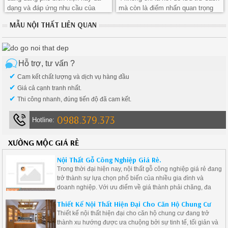
dạng và đáp ứng nhu cầu của
mà còn là điểm nhấn quan trọng
nhiều người dùng khác nhau.
trong thiết kế nội thất.
MẪU NỘI THẤT LIÊN QUAN
Hỗ trợ, tư vấn ?
✔
Cam kết chất lượng và dịch vụ hàng đầu
✔
Giá cả cạnh tranh nhất.
✔
Thi công nhanh, đúng tiến độ đã cam kết.
0988.379.373
Hotline:
XƯỞNG MỘC GIÁ RẺ
Nội Thất Gỗ Công Nghiệp Giá Rẻ.
Trong thời đại hiện nay, nội thất gỗ công nghiệp giá rẻ đang
trở thành sự lựa chọn phổ biến của nhiều gia đình và
doanh nghiệp. Với ưu điểm về giá thành phải chăng, đa
dạng mẫu mã và độ bền cao, nội thất gỗ công nghiệp là giải
Thiết Kế Nội Thất Hiện Đại Cho Căn Hộ Chung Cư
pháp lý tưởng cho những ai muốn tạo ra không gian sống
Thiết kế nội thất hiện đại cho căn hộ chung cư đang trở
hiện đại mà vẫn tiết kiệm chi phí.
thành xu hướng được ưa chuộng bởi sự tinh tế, tối giản và