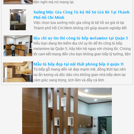
tiện nghi mà nó mang lại.
Xưởng Mộc Gia Công Tủ Kệ Hồ Sơ Giá Rẻ Tại Thành
Phố Hồ Chí Minh
Việc chọn lựa xưởng mộc gia công tủ kệ hồ sơ giá rẻ tại
Thành phố Hồ Chí Minh không chỉ giúp doanh nghiệp tiết
kiệm chi phí mà còn đảm bảo được chất lượng sản phẩm.
Địa chỉ uy tín thi công tủ bếp melamine tại Quận 5
Nếu bạn đang tìm kiếm địa chỉ uy tín để thi công tủ bếp
melamine tại Quận 5, hãy liên hệ ngay với chúng tôi. Chúng
tôi cam kết mang đến cho bạn không gian bếp lý tưởng, tiện
nghi và đẹp mắt.
Mẫu tủ bếp đẹp tại nội thất phòng bếp ở quận 11
Tủ bếp gỗ mang đến vẻ đẹp mạnh mẽ, đồng thời tạo nên
sự ấn tượng và độc đáo cho không gian nhà bếp đem lại
cảm giác sang trọng, lịch lãm và đầy cá tính