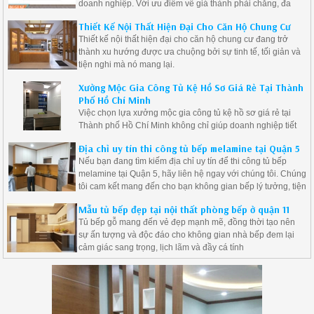
doanh nghiệp. Với ưu điểm về giá thành phải chăng, đa
dạng mẫu mã và độ bền cao, nội thất gỗ công nghiệp là giải
Thiết Kế Nội Thất Hiện Đại Cho Căn Hộ Chung Cư
pháp lý tưởng cho những ai muốn tạo ra không gian sống
Thiết kế nội thất hiện đại cho căn hộ chung cư đang trở
hiện đại mà vẫn tiết kiệm chi phí.
thành xu hướng được ưa chuộng bởi sự tinh tế, tối giản và
tiện nghi mà nó mang lại.
Xưởng Mộc Gia Công Tủ Kệ Hồ Sơ Giá Rẻ Tại Thành
Phố Hồ Chí Minh
Việc chọn lựa xưởng mộc gia công tủ kệ hồ sơ giá rẻ tại
Thành phố Hồ Chí Minh không chỉ giúp doanh nghiệp tiết
kiệm chi phí mà còn đảm bảo được chất lượng sản phẩm.
Địa chỉ uy tín thi công tủ bếp melamine tại Quận 5
Nếu bạn đang tìm kiếm địa chỉ uy tín để thi công tủ bếp
melamine tại Quận 5, hãy liên hệ ngay với chúng tôi. Chúng
tôi cam kết mang đến cho bạn không gian bếp lý tưởng, tiện
nghi và đẹp mắt.
Mẫu tủ bếp đẹp tại nội thất phòng bếp ở quận 11
Tủ bếp gỗ mang đến vẻ đẹp mạnh mẽ, đồng thời tạo nên
sự ấn tượng và độc đáo cho không gian nhà bếp đem lại
cảm giác sang trọng, lịch lãm và đầy cá tính