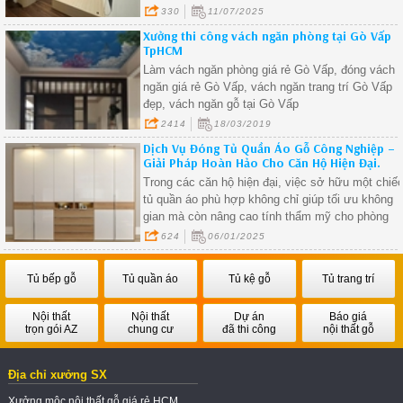
Tạo, thiết kế theo yêu cầu thực tế, phù hợp với
330
11/07/2025
mọi loại hình nhà ở từ chung cư đến nhà phố.
Xưởng thi công vách ngăn phòng tại Gò Vấp
TpHCM
Làm vách ngăn phòng giá rẻ Gò Vấp, đóng vách
ngăn giá rẻ Gò Vấp, vách ngăn trang trí Gò Vấp
đẹp, vách ngăn gỗ tại Gò Vấp
2414
18/03/2019
Dịch Vụ Đóng Tủ Quần Áo Gỗ Công Nghiệp –
Giải Pháp Hoàn Hảo Cho Căn Hộ Hiện Đại.
Trong các căn hộ hiện đại, việc sở hữu một chiế
tủ quần áo phù hợp không chỉ giúp tối ưu không
gian mà còn nâng cao tính thẩm mỹ cho phòng
ngủ. Dịch vụ đóng tủ quần áo gỗ công nghiệp
624
06/01/2025
đang trở thành lựa chọn hàng đầu nhờ vào sự
tiện nghi, hiện đại và giá thành hợp lý. Hãy cùng
Tủ bếp gỗ
Tủ quần áo
Tủ kệ gỗ
Tủ trang trí
tìm hiểu vì sao tủ quần áo gỗ công nghiệp lại
được ưa chuộng và các lợi ích mà nó mang lại.
Nội thất
Nội thất
Dự án
Báo giá
trọn gói AZ
chung cư
đã thi công
nội thất gỗ
Địa chỉ xưởng SX
Xưởng mộc nội thất gỗ giá rẻ HCM.