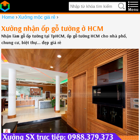
›
›
Home
Xưởng mộc giá rẻ
Xưởng nhận ốp gỗ tường ở HCM
Nhận làm gỗ ốp tường tại TpHCM, ốp gỗ tường HCM cho nhà phố,
chung cư, biệt thự... đẹp giá rẻ