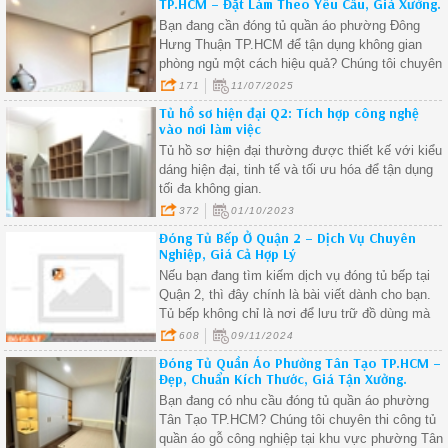
TP.HCM – Đặt Làm Theo Yêu Cầu, Giá Xưởng.
Bạn đang cần đóng tủ quần áo phường Đông
Hưng Thuận TP.HCM để tận dụng không gian
phòng ngủ một cách hiệu quả? Chúng tôi chuyên
thi công tủ quần áo gỗ công nghiệp tại phường
171
11/07/2025
Đông Hưng Thuận, thiết kế riêng từng sản phẩm
Tủ hồ sơ hiện đại Q2: Tích hợp công nghệ
theo diện tích và sở thích cá nhân, sản xuất trực
vào nơi làm việc
tiếp tại xưởng – giá hợp lý.
Tủ hồ sơ hiện đại thường được thiết kế với kiểu
dáng hiện đại, tinh tế và tối ưu hóa để tận dụng
tối đa không gian.
372
01/10/2023
Đóng Tủ Bếp Ở Quận 2 – Dịch Vụ Chuyên
Nghiệp, Giá Cả Hợp Lý
Nếu bạn đang tìm kiếm dịch vụ đóng tủ bếp tại
Quận 2, thì đây chính là bài viết dành cho bạn.
Tủ bếp không chỉ là nơi để lưu trữ đồ dùng mà
còn là một yếu tố quan trọng trong việc trang trí
608
09/11/2024
không gian sống. Để có một bộ tủ bếp đẹp, tiện
Đóng Tủ Quần Áo Phường Tân Tạo TP.HCM –
dụng và phù hợp với diện tích, phong cách nhà
Đẹp, Chuẩn Kích Thước, Giá Tận Xưởng.
ở, bạn cần tìm đến những đơn vị cung cấp dịch
Bạn đang có nhu cầu đóng tủ quần áo phường
vụ đóng tủ bếp uy tín, chất lượng.
Tân Tạo TP.HCM? Chúng tôi chuyên thi công tủ
quần áo gỗ công nghiệp tại khu vực phường Tân