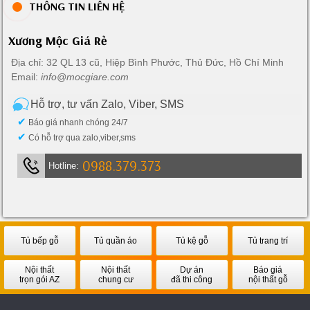
THÔNG TIN LIÊN HỆ
Xương Mộc Giá Rẻ
Địa chỉ: 32 QL 13 cũ, Hiệp Bình Phước, Thủ Đức, Hồ Chí Minh
Email:
info@mocgiare.com
Hỗ trợ, tư vấn Zalo, Viber, SMS
✔
Báo giá nhanh chóng 24/7
✔
Có hỗ trợ qua zalo,viber,sms
0988.379.373
Hotline:
Tủ bếp gỗ
Tủ quần áo
Tủ kệ gỗ
Tủ trang trí
Nội thất
Nội thất
Dự án
Báo giá
trọn gói AZ
chung cư
đã thi công
nội thất gỗ