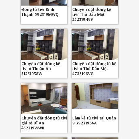
Đóng tủ tivi Bình
Chuyên đặt đóng kệ
Thạnh 592319MWQ
tivi Thủ Dầu Một
552319H9V
Chuyên đặt đóng kệ
Chuyên đặt đóng tủ kệ
tivi ở Thuận An
tivi ở Thủ Dầu Một
51231938W
472319XVG
Chuyên đặt đóng tủ tivi
Làm kệ tủ tivi tại Quận
giá rẻ Dĩ An
9 3923196VA
432319WWB