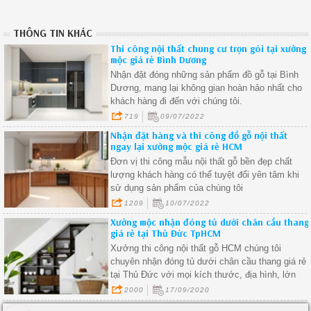
THÔNG TIN KHÁC
Thi công nội thất chung cư trọn gói tại xưởng
mộc giá rẻ Bình Dương
Nhận đặt đóng những sản phẩm đồ gỗ tại Bình
Dương, mang lại không gian hoàn hảo nhất cho
khách hàng đi đến với chúng tôi.
719
09/07/2022
Nhận đặt hàng và thi công đồ gỗ nội thất
ngay lại xưởng mộc giá rẻ HCM
Đơn vị thi công mẫu nội thất gỗ bền đẹp chất
lượng khách hàng có thể tuyệt đối yên tâm khi
sử dụng sản phẩm của chúng tôi
1209
10/07/2022
Xưởng mộc nhận đóng tủ dưới chân cầu thang
giá rẻ tại Thủ Đức TpHCM
Xưởng thi công nội thất gỗ HCM chúng tôi
chuyên nhận đóng tủ dưới chân cầu thang giá rẻ
tại Thủ Đức với mọi kích thước, địa hình, lớn
nhỏ khác nhau... giá cả cạnh tranh nhất thị
2000
17/09/2020
trường hiện nay.