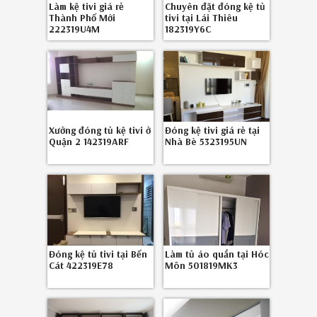
Làm kệ tivi giá rẻ
Chuyên đặt đóng kệ tủ
Thành Phố Mới
tivi tại Lái Thiêu
222319U4M
182319Y6C
Xưởng đóng tủ kệ tivi ở
Đóng kệ tivi giá rẻ tại
Quận 2 142319ARF
Nhà Bè 5323195UN
Đóng kệ tủ tivi tại Bến
Làm tủ áo quần tại Hóc
Cát 422319E78
Môn 501819MK3