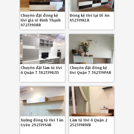
Chuyên đặt đóng kệ
Đóng kệ tivi tại Dĩ An
tivi giá rẻ Bình Thạnh
432319KLR
472319DBR
Chuyên đặt làm tủ tivi
Chuyên đặt đóng kệ
ở Quận 7 382319RZD
tivi Quận 7 342319PAR
Xưởng đóng tủ tivi Tân
Làm tủ tivi ở Quận 2
Uyên 292319S4B
252319RWB