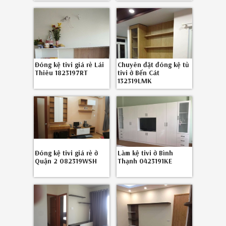
Đóng kệ tivi giá rẻ Lái
Chuyên đặt đóng kệ tủ
Thiêu 1823197RT
tivi ở Bến Cát
132319LMK
Đóng kệ tivi giá rẻ ở
Làm kệ tivi ở Bình
Quận 2 082319WSH
Thạnh 0423191KE