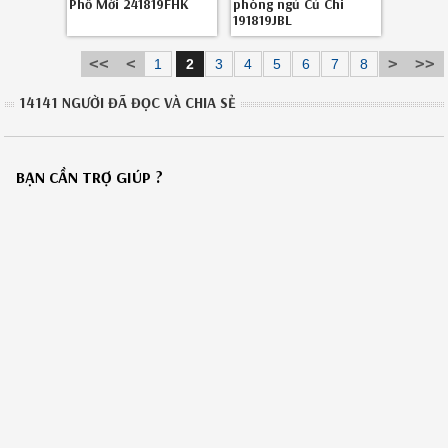
Phố Mới 241819FHK
phòng ngủ Củ Chi
191819JBL
1
2
3
4
5
6
7
8
14141 NGƯỜI ĐÃ ĐỌC VÀ CHIA SẺ
BẠN CẦN TRỢ GIÚP ?