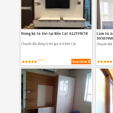
Đóng kệ tủ tivi tại Bến Cát 422319E78
Làm tủ á
501819M
Chuyên đặt đóng tủ tivi giá rẻ ở Bến Cát.
Chuyên đặt 
(1067)
Xem thêm