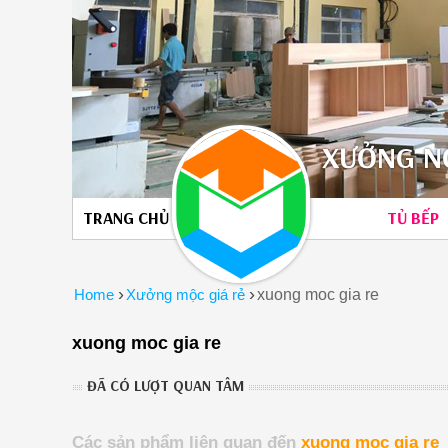
XƯỞNG NỘ
TRANG CHỦ
TỦ BẾP
›
›
Home
Xưởng mộc giá rẻ
xuong moc gia re
xuong moc gia re
ĐÃ CÓ LƯỢT QUAN TÂM
Các sản phẩm liên quan đến
xuong moc gia re