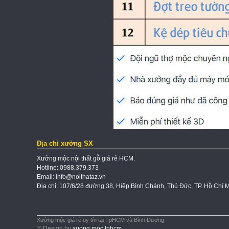
Địa chỉ xưởng SX
Xưởng mộc nội thất gỗ giá rẻ HCM.
Hotline: 0988.379.373
Email: info@noithataz.vn
Địa chỉ: 107/6/28 đường 38, Hiệp Bình Chánh, Thủ Đức, TP. Hồ Chí 
Xưởng mộc giá rẻ uy tín tại TpHCM và Bình Dương
© Design by
xuong moc tphcm