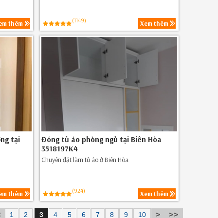
(1149)
em thêm
Xem thêm
ng tại
Đóng tủ áo phòng ngủ tại Biên Hòa
3518197K4
Chuyên đặt làm tủ áo ở Biên Hòa
(924)
em thêm
Xem thêm
1
2
3
4
5
6
7
8
9
10