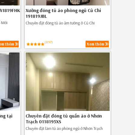
241819FHK
Xưởng đóng tủ áo phòng ngủ Củ Chi
191819JBL
ố Mới
Chuyên đặt đóng tủ áo âm tường ở Củ Chi
(897)
em thêm
Xem thêm
ng tại
Chuyên đặt đóng tủ quần áo ở Nhơn
Trạch 0118195XS
Chuyên đặt làm tủ áo phòng ngủ ở Nhơn Trạch