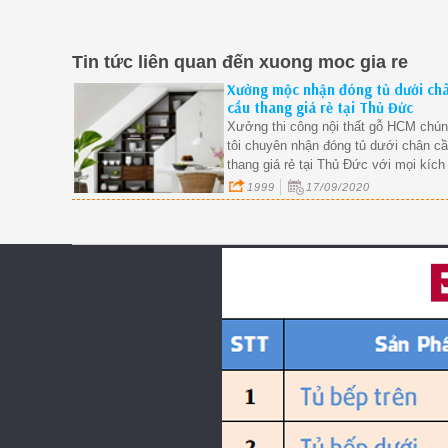
Tin tức liên quan đến
xuong moc gia re
Xưởng mộc nhận đóng tủ dưới ch
cầu thang giá rẻ tại Thủ Đức
TpHCM
Xưởng thi công nội thất gỗ HCM chú
tôi chuyên nhận đóng tủ dưới chân c
thang giá rẻ tại Thủ Đức với mọi kích
thước, địa hình, lớn nhỏ khác nhau...
1999
17/09/2020
giá cả cạnh tranh nhất thị trường hiện
nay.