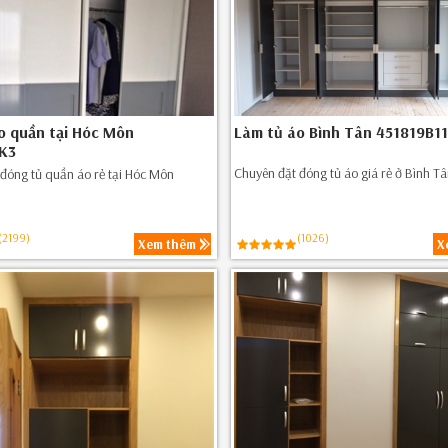
o quần tại Hóc Môn
Làm tủ áo Bình Tân 451819B11
K3
Chuyên đặt đóng tủ áo giá rẻ ở Bình T
đóng tủ quần áo rẻ tại Hóc Môn
(2199)
(1026)
Xem thêm
X