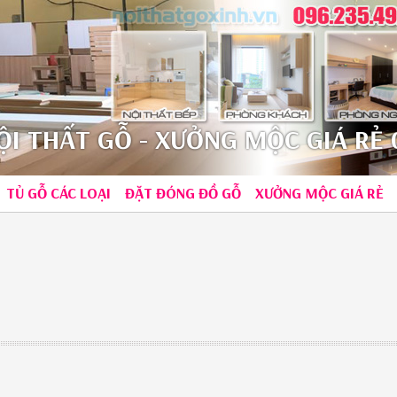
I THẤT GỖ - XƯỞNG MỘC GIÁ RẺ 0
TỦ GỖ CÁC LOẠI
ĐẶT ĐÓNG ĐỒ GỖ
XƯỞNG MỘC GIÁ RẺ