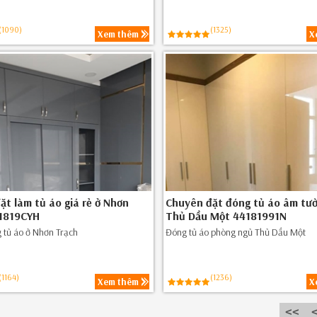
(1090)
(1325)
Xem thêm
X
ặt làm tủ áo giá rẻ ở Nhơn
Chuyên đặt đóng tủ áo âm tườ
1819CYH
Thủ Dầu Một 44181991N
 tủ áo ở Nhơn Trạch
Đóng tủ áo phòng ngủ Thủ Dầu Một
(1164)
(1236)
Xem thêm
X