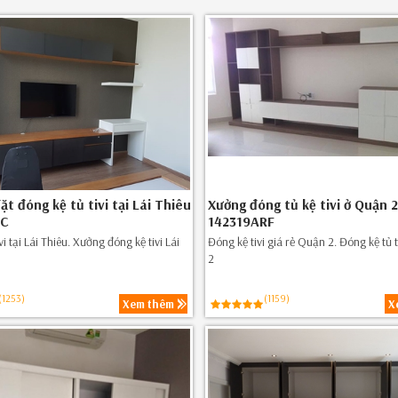
t đóng kệ tủ tivi tại Lái Thiêu
Xưởng đóng tủ kệ tivi ở Quận 2
6C
142319ARF
vi tại Lái Thiêu. Xưởng đóng kệ tivi Lái
Đóng kệ tivi giá rẻ Quận 2. Đóng kệ tủ t
2
(1253)
(1159)
Xem thêm
X