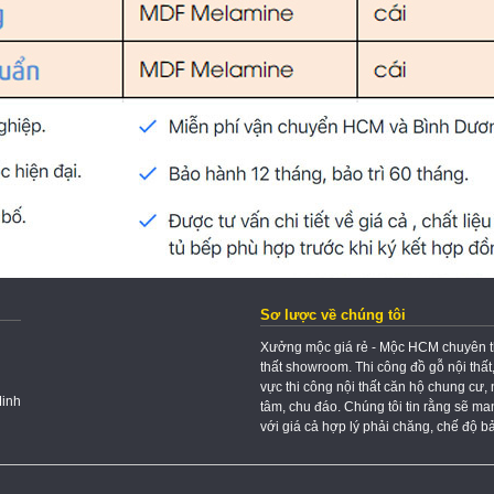
Sơ lược về chúng tôi
Xưởng mộc giá rẻ - Mộc HCM chuyên thi 
thất showroom. Thi công đồ gỗ nội thất
vực thi công nội thất căn hộ chung cư, 
Minh
tâm, chu đáo. Chúng tôi tin rằng sẽ m
với giá cả hợp lý phải chăng, chế độ bảo