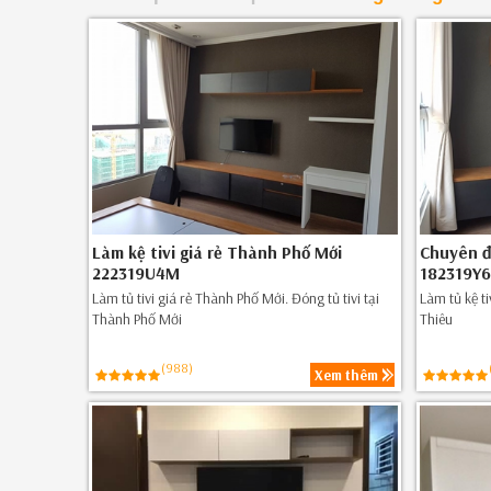
Làm kệ tivi giá rẻ Thành Phố Mới
Chuyên đặ
222319U4M
182319Y
Làm tủ tivi giá rẻ Thành Phố Mới. Đóng tủ tivi tại
Làm tủ kệ ti
Thành Phố Mới
Thiêu
(988)
Xem thêm