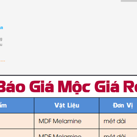
ân
ng
ầu