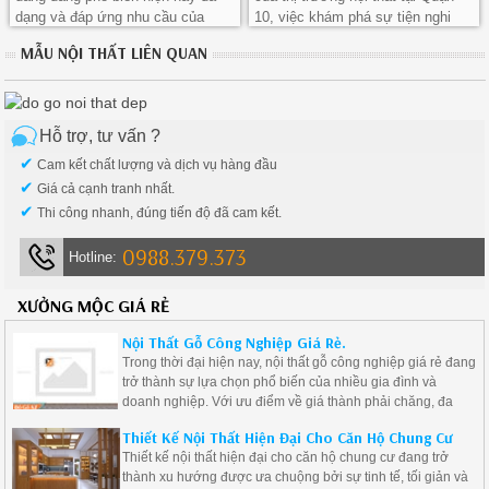
dạng và đáp ứng nhu cầu của
10, việc khám phá sự tiện nghi
nhiều người dùng khác nhau.
với tủ bếp bàn đảo giá rẻ không
MẪU NỘI THẤT LIÊN QUAN
chỉ là cơ hội để nâng cấp không
gian sống
Hỗ trợ, tư vấn ?
✔
Cam kết chất lượng và dịch vụ hàng đầu
✔
Giá cả cạnh tranh nhất.
✔
Thi công nhanh, đúng tiến độ đã cam kết.
0988.379.373
Hotline:
XƯỞNG MỘC GIÁ RẺ
Nội Thất Gỗ Công Nghiệp Giá Rẻ.
Trong thời đại hiện nay, nội thất gỗ công nghiệp giá rẻ đang
trở thành sự lựa chọn phổ biến của nhiều gia đình và
doanh nghiệp. Với ưu điểm về giá thành phải chăng, đa
dạng mẫu mã và độ bền cao, nội thất gỗ công nghiệp là giải
Thiết Kế Nội Thất Hiện Đại Cho Căn Hộ Chung Cư
pháp lý tưởng cho những ai muốn tạo ra không gian sống
Thiết kế nội thất hiện đại cho căn hộ chung cư đang trở
hiện đại mà vẫn tiết kiệm chi phí.
thành xu hướng được ưa chuộng bởi sự tinh tế, tối giản và