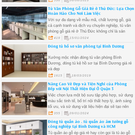
536
06/06/2023
so sánh các lựa chọn khác nhau
Tủ Văn Phòng Gỗ Giá Rẻ ở Thủ Đức: Lựa Chọn
Hoàn Hảo Cho Nơi Làm Việc
Với sự đa dạng về mẫu mã, chất lượng gỗ, giá
cả cạnh tranh và dịch vụ chuyên nghiệp, tủ văn
phòng gỗ giá rẻ ở Thủ Đức không chỉ là sản
phẩm nội thất, mà còn là đối tác lý tưởng để tạo
419
15/01/2024
nên một không gian làm việc hoàn hảo
Đóng tủ hồ sơ văn phòng tại Bình Dương
Xưởng mộc nhận đóng tủ văn phòng Bình
Dương, đóng tủ kệ hồ sơ tại Bình Dương giá rẻ
và đẹp
1615
18/03/2019
Nâng Cao Vẻ Đẹp và Tiện Nghi của Phòng
Bếp với Nội Thất Hiện Đại Ở Quận 3
Việc chọn lựa một bộ sưu tập phù hợp, sử dụng
màu sắc tinh tế, bố trí nội thất hợp lý, ánh sáng
tối ưu, và sử dụng vật liệu hiện đại sẽ tạo nên
một phòng bếp đẳng cấp và thú vị
355
09/01/2024
Đóng tủ quần áo . tủ quần áo âm tường gỗ
công nghiệp tại Bình Dương và HCM
Tủ quần áo gỗ ép giá rẻ hay còn gọi là tủ áo gỗ