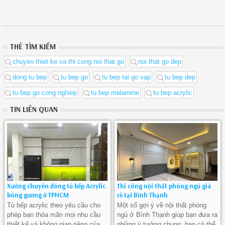
THẺ TÌM KIẾM
chuyen thiet ke va thi cong noi that go
noi that go dep
dong tu bep
tu bep go
tu bep tai go vap
tu bep dep
tu bep go cong nghiep
tu bep melamine
tu bep acrylic
TIN LIÊN QUAN
Xưởng chuyên đóng tủ bếp Acrylic
Thi công nội thất phòng ngủ giá
bóng gương ở TPHCM
rẻ tại Bình Thạnh
Tủ bếp acrylic theo yêu cầu cho
Một số gợi ý về nội thất phòng
phép bạn thỏa mãn mọi nhu cầu
ngủ ở Bình Thạnh giúp bạn đưa ra
thiết kế và không gian riêng của
những ý tưởng chung, bạn có thể