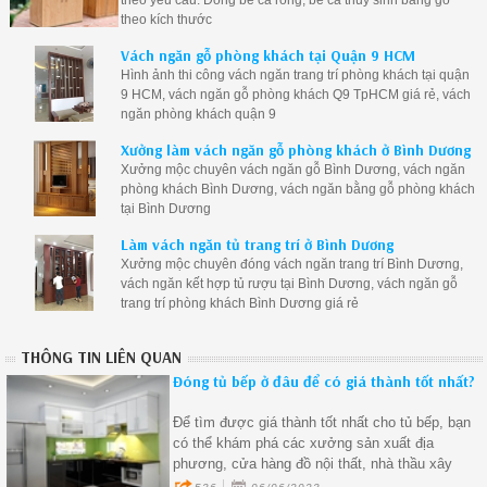
theo yêu cầu. Đóng bể cá rồng, bể cá thủy sinh bằng gỗ
theo kích thước
Vách ngăn gỗ phòng khách tại Quận 9 HCM
Hình ảnh thi công vách ngăn trang trí phòng khách tại quận
9 HCM, vách ngăn gỗ phòng khách Q9 TpHCM giá rẻ, vách
ngăn phòng khách quận 9
Xưởng làm vách ngăn gỗ phòng khách ở Bình Dương
Xưởng mộc chuyên vách ngăn gỗ Bình Dương, vách ngăn
phòng khách Bình Dương, vách ngăn bằng gỗ phòng khách
tại Bình Dương
Làm vách ngăn tủ trang trí ở Bình Dương
Xưởng mộc chuyên đóng vách ngăn trang trí Bình Dương,
vách ngăn kết hợp tủ rượu tại Bình Dương, vách ngăn gỗ
trang trí phòng khách Bình Dương giá rẻ
THÔNG TIN LIÊN QUAN
Đóng tủ bếp ở đâu để có giá thành tốt nhất?
Để tìm được giá thành tốt nhất cho tủ bếp, bạn
có thể khám phá các xưởng sản xuất địa
phương, cửa hàng đồ nội thất, nhà thầu xây
dựng và thiết kế nội thất, tìm kiếm trực tuyến và