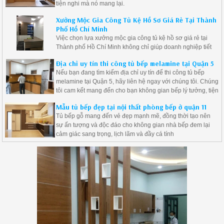
tiện nghi mà nó mang lại.
Xưởng Mộc Gia Công Tủ Kệ Hồ Sơ Giá Rẻ Tại Thành
Phố Hồ Chí Minh
Việc chọn lựa xưởng mộc gia công tủ kệ hồ sơ giá rẻ tại
Thành phố Hồ Chí Minh không chỉ giúp doanh nghiệp tiết
kiệm chi phí mà còn đảm bảo được chất lượng sản phẩm.
Địa chỉ uy tín thi công tủ bếp melamine tại Quận 5
Nếu bạn đang tìm kiếm địa chỉ uy tín để thi công tủ bếp
melamine tại Quận 5, hãy liên hệ ngay với chúng tôi. Chúng
tôi cam kết mang đến cho bạn không gian bếp lý tưởng, tiện
nghi và đẹp mắt.
Mẫu tủ bếp đẹp tại nội thất phòng bếp ở quận 11
Tủ bếp gỗ mang đến vẻ đẹp mạnh mẽ, đồng thời tạo nên
sự ấn tượng và độc đáo cho không gian nhà bếp đem lại
cảm giác sang trọng, lịch lãm và đầy cá tính