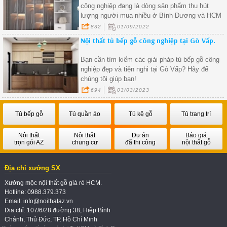
công nghiệp đang là dòng sản phẩm thu hút
lượng người mua nhiều ở Bình Dương và HCM
832
01/09/2022
Nội thất tủ bếp gỗ công nghiệp tại Gò Vấp.
Bạn cần tìm kiếm các giải pháp tủ bếp gỗ công
nghiệp đẹp và tiện nghi tại Gò Vấp? Hãy để
chúng tôi giúp bạn!
694
03/03/2023
Tủ bếp gỗ
Tủ quần áo
Tủ kệ gỗ
Tủ trang trí
Nội thất
Nội thất
Dự án
Báo giá
trọn gói AZ
chung cư
đã thi công
nội thất gỗ
Địa chỉ xưởng SX
Xưởng mộc nội thất gỗ giá rẻ HCM.
Hotline: 0988.379.373
Email: info@noithataz.vn
Địa chỉ: 107/6/28 đường 38, Hiệp Bình
Chánh, Thủ Đức, TP. Hồ Chí Minh