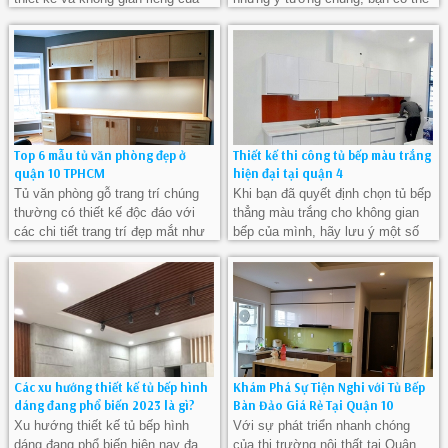
bạn. Bạn có thể đa dạng hóa các
tùy chỉnh và sáng tạo theo phong
thiết kế tùy theo sở thích riêng.
cách và sở thích của riêng mình.
Top 6 mẫu tủ văn phòng đẹp ở
Thiết kế thi công tủ bếp màu trắng
quận 10 TPHCM
hiện đại tại quận 4
Tủ văn phòng gỗ trang trí chúng
Khi bạn đã quyết định chọn tủ bếp
thường có thiết kế độc đáo với
thẳng màu trắng cho không gian
các chi tiết trang trí đẹp mắt như
bếp của mình, hãy lưu ý một số
khắc hoa văn hoặc màu sắc tươi
yếu tố quan trọng để có một lựa
sáng.
chọn hoàn hảo và bảo quản chúng
trong thời gian dài.
Các xu hướng thiết kế tủ bếp hình
Khám Phá Sự Tiện Nghi với Tủ Bếp
dáng đang phổ biến 2023 là gì?
Bàn Đảo Giá Rẻ Tại Quận 10
Xu hướng thiết kế tủ bếp hình
Với sự phát triển nhanh chóng
dáng đang phổ biến hiện nay đa
của thị trường nội thất tại Quận