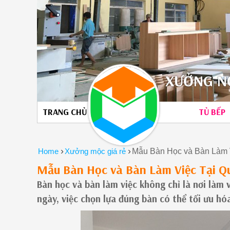
XƯỞNG NỘ
TRANG CHỦ
TỦ BẾP
›
›
Home
Xưởng mộc giá rẻ
Mẫu Bàn Học và Bàn Làm 
Mẫu Bàn Học và Bàn Làm Việc Tại Q
Bàn học và bàn làm việc không chỉ là nơi làm
ngày, việc chọn lựa đúng bàn có thể tối ưu h