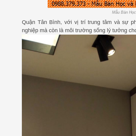
Mẫu Bàn Học 
Quận Tân Bình, với vị trí trung tâm và sự p
nghiệp mà còn là môi trường sống lý tưởng cho