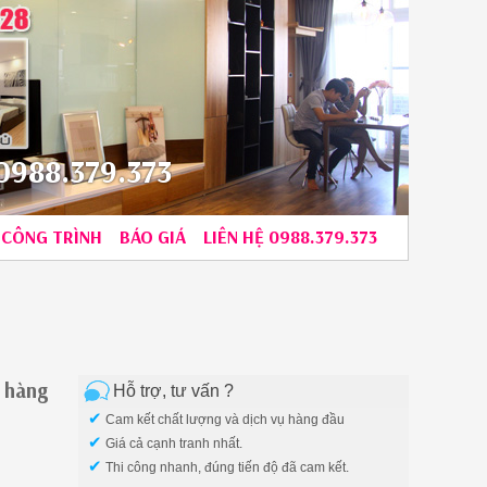
988.379.373
CÔNG TRÌNH
BÁO GIÁ
LIÊN HỆ 0988.379.373
g hàng
Hỗ trợ, tư vấn ?
✔
Cam kết chất lượng và dịch vụ hàng đầu
✔
Giá cả cạnh tranh nhất.
✔
Thi công nhanh, đúng tiến độ đã cam kết.