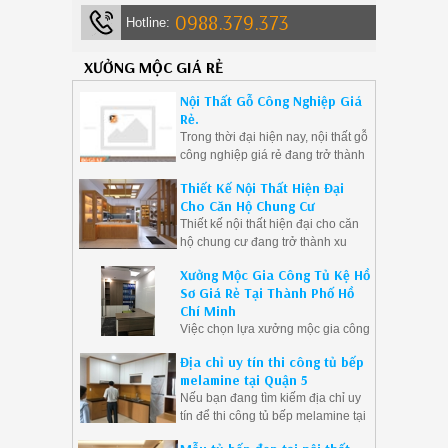
0988.379.373
Hotline:
XƯỞNG MỘC GIÁ RẺ
Nội Thất Gỗ Công Nghiệp Giá
Rẻ.
Trong thời đại hiện nay, nội thất gỗ
công nghiệp giá rẻ đang trở thành
sự lựa chọn phổ biến của nhiều
Thiết Kế Nội Thất Hiện Đại
gia đình và doanh nghiệp. Với ưu
Cho Căn Hộ Chung Cư
điểm về giá thành phải chăng, đa
Thiết kế nội thất hiện đại cho căn
dạng mẫu mã và độ bền cao, nội
hộ chung cư đang trở thành xu
thất gỗ công nghiệp là giải pháp lý
hướng được ưa chuộng bởi sự
tưởng cho những ai muốn tạo ra
Xưởng Mộc Gia Công Tủ Kệ Hồ
tinh tế, tối giản và tiện nghi mà nó
không gian sống hiện đại mà vẫn
Sơ Giá Rẻ Tại Thành Phố Hồ
mang lại.
tiết kiệm chi phí.
Chí Minh
Việc chọn lựa xưởng mộc gia công
tủ kệ hồ sơ giá rẻ tại Thành phố
Địa chỉ uy tín thi công tủ bếp
Hồ Chí Minh không chỉ giúp doanh
melamine tại Quận 5
nghiệp tiết kiệm chi phí mà còn
Nếu bạn đang tìm kiếm địa chỉ uy
đảm bảo được chất lượng sản
tín để thi công tủ bếp melamine tại
phẩm.
Quận 5, hãy liên hệ ngay với