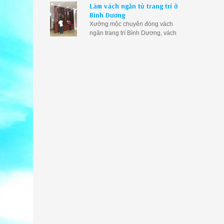
Làm vách ngăn tủ trang trí ở
bằng gỗ phòng khách tại Bình
Bình Dương
Dương
Xưởng mộc chuyên đóng vách
ngăn trang trí Bình Dương, vách
ngăn kết hợp tủ rượu tại Bình
Dương, vách ngăn gỗ trang trí
phòng khách Bình Dương giá rẻ