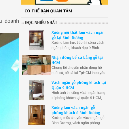
CÓ THỂ BẠN QUAN TÂM
ều doanh
ĐỌC NHIỀU NHẤT
Xưởng nội thất làm vách ngăn
gỗ tại Bình Dương
Xưởng làm trực tiếp thi công vách
ngăn phòng khách đẹp ở Bình
Dương, vách ngăn gỗ Bình Dương
Nhận đóng bể cá bằng gỗ tại
giá rẻ
HCM
Chúng tôi chuyên nhận đóng hồ
nuôi cá, bể cá tại TpHCM theo yêu
cầu. Đóng bể cá rồng, bể cá thủy
Vách ngăn gỗ phòng khách tại
sinh bằng gỗ theo kích thước
Quận 9 HCM
Hình ảnh thi công vách ngăn trang
trí phòng khách tại quận 9 HCM,
vách ngăn gỗ phòng khách Q9
Xưởng làm vách ngăn gỗ
TpHCM giá rẻ, vách ngăn phòng
phòng khách ở Bình Dương
khách quận 9
Xưởng mộc chuyên vách ngăn gỗ
Bình Dương, vách ngăn phòng
khách Bình Dương, vách ngăn