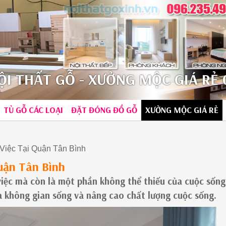
I THẤT GỖ - XƯỞNG MỘC GIÁ RẺ 0
TỦ GỖ CÁC LOẠI
ĐẶT ĐÓNG ĐỒ GỖ
XƯỞNG MỘC GIÁ RẺ
Việc Tại Quận Tân Bình
uận Tân Bình
 việc mà còn là một phần không thể thiếu của cuộc sốn
óa không gian sống và nâng cao chất lượng cuộc sống.