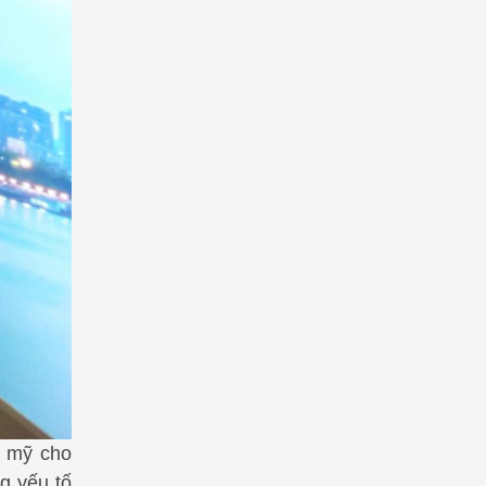
m mỹ cho
g yếu tố