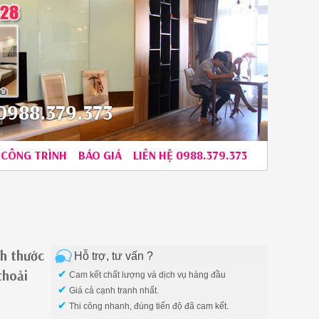
988.379.373
CÔNG TRÌNH
BÁO GIÁ
LIÊN HỆ 0988.379.373
ch thước
Hỗ trợ, tư vấn ?
thoải
✔
Cam kết chất lượng và dịch vụ hàng đầu
✔
Giá cả cạnh tranh nhất.
✔
Thi công nhanh, đúng tiến độ đã cam kết.