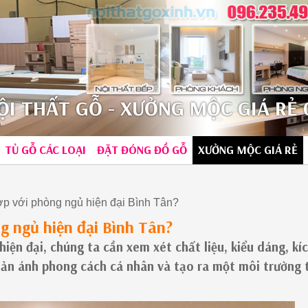
I THẤT GỖ - XƯỞNG MỘC GIÁ RẺ 0
TỦ GỖ CÁC LOẠI
ĐẶT ĐÓNG ĐỒ GỖ
XƯỞNG MỘC GIÁ RẺ
ợp với phòng ngủ hiện đại Bình Tân?
g ngủ hiện đại Bình Tân?
iện đại, chúng ta cần xem xét chất liệu, kiểu dáng, kí
ản ánh phong cách cá nhân và tạo ra một môi trường 