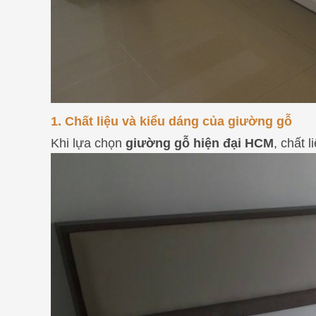
1. Chất liệu và kiểu dáng của giường gỗ
Khi lựa chọn
giường gỗ hiện đại HCM
, chất 