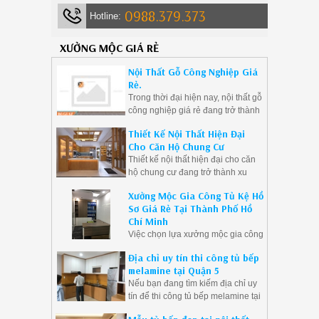
0988.379.373
Hotline:
XƯỞNG MỘC GIÁ RẺ
Nội Thất Gỗ Công Nghiệp Giá
Rẻ.
Trong thời đại hiện nay, nội thất gỗ
công nghiệp giá rẻ đang trở thành
sự lựa chọn phổ biến của nhiều
Thiết Kế Nội Thất Hiện Đại
gia đình và doanh nghiệp. Với ưu
Cho Căn Hộ Chung Cư
điểm về giá thành phải chăng, đa
Thiết kế nội thất hiện đại cho căn
dạng mẫu mã và độ bền cao, nội
hộ chung cư đang trở thành xu
thất gỗ công nghiệp là giải pháp lý
hướng được ưa chuộng bởi sự
tưởng cho những ai muốn tạo ra
Xưởng Mộc Gia Công Tủ Kệ Hồ
tinh tế, tối giản và tiện nghi mà nó
không gian sống hiện đại mà vẫn
Sơ Giá Rẻ Tại Thành Phố Hồ
mang lại.
tiết kiệm chi phí.
Chí Minh
Việc chọn lựa xưởng mộc gia công
tủ kệ hồ sơ giá rẻ tại Thành phố
Địa chỉ uy tín thi công tủ bếp
Hồ Chí Minh không chỉ giúp doanh
melamine tại Quận 5
nghiệp tiết kiệm chi phí mà còn
Nếu bạn đang tìm kiếm địa chỉ uy
đảm bảo được chất lượng sản
tín để thi công tủ bếp melamine tại
phẩm.
Quận 5, hãy liên hệ ngay với