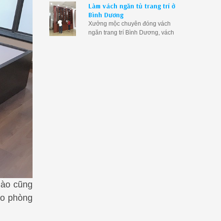
Làm vách ngăn tủ trang trí ở
bằng gỗ phòng khách tại Bình
Bình Dương
Dương
Xưởng mộc chuyên đóng vách
ngăn trang trí Bình Dương, vách
ngăn kết hợp tủ rượu tại Bình
Dương, vách ngăn gỗ trang trí
phòng khách Bình Dương giá rẻ
nào cũng
ho phòng