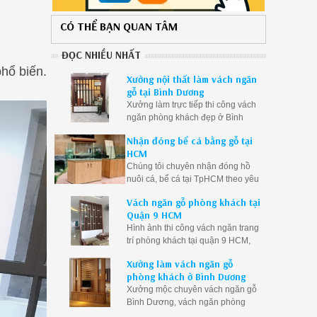
CÓ THỂ BẠN QUAN TÂM
ĐỌC NHIỀU NHẤT
hổ biến.
Xưởng nội thất làm vách ngăn
gỗ tại Bình Dương
Xưởng làm trực tiếp thi công vách
ngăn phòng khách đẹp ở Bình
Dương, vách ngăn gỗ Bình Dương
Nhận đóng bể cá bằng gỗ tại
giá rẻ
HCM
Chúng tôi chuyên nhận đóng hồ
nuôi cá, bể cá tại TpHCM theo yêu
cầu. Đóng bể cá rồng, bể cá thủy
Vách ngăn gỗ phòng khách tại
sinh bằng gỗ theo kích thước
Quận 9 HCM
Hình ảnh thi công vách ngăn trang
trí phòng khách tại quận 9 HCM,
vách ngăn gỗ phòng khách Q9
Xưởng làm vách ngăn gỗ
TpHCM giá rẻ, vách ngăn phòng
phòng khách ở Bình Dương
khách quận 9
Xưởng mộc chuyên vách ngăn gỗ
Bình Dương, vách ngăn phòng
khách Bình Dương, vách ngăn